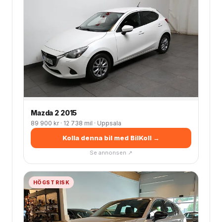
Mazda 2 2015
89 900 kr · 12 738 mil · Uppsala
Kolla denna bil med BilKoll →
Se annonsen ↗
HÖGST RISK