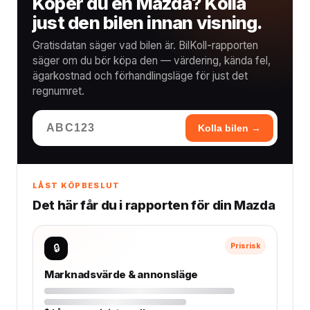
Köper du en Mazda? Kolla
just den bilen innan visning.
Gratisdatan säger vad bilen är. BilKoll-rapporten
säger om du bör köpa den — värdering, kända fel,
ägarkostnad och förhandlingsläge för just det
regnumret.
Kolla bilen →
LÅST KÖPBESLUT
Det här får du i rapporten för din Mazda
🔒
Prisrisk
Marknadsvärde & annonsläge