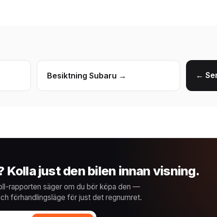
← Ser
Besiktning Subaru →
Kolla just den bilen innan visning.
lKoll-rapporten säger om du bör köpa den —
ch förhandlingsläge för just det regnumret.