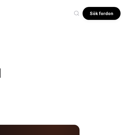
Sök fordon
u