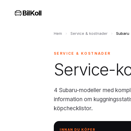
BilKoll
Hem
›
Service & kostnader
›
Subaru
SERVICE & KOSTNADER
Service-k
4 Subaru-modeller med komplet
information om kuggningsstati
köpchecklistor.
INNAN DU KÖPER