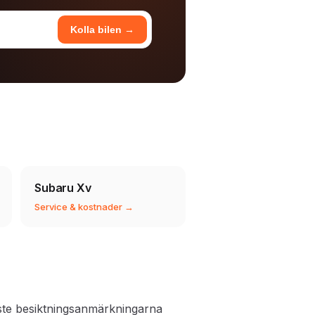
Kolla bilen →
Subaru Xv
Service & kostnader →
ste besiktningsanmärkningarna