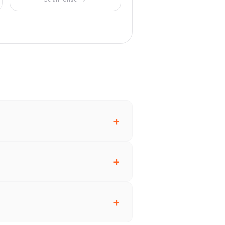
+
+
+