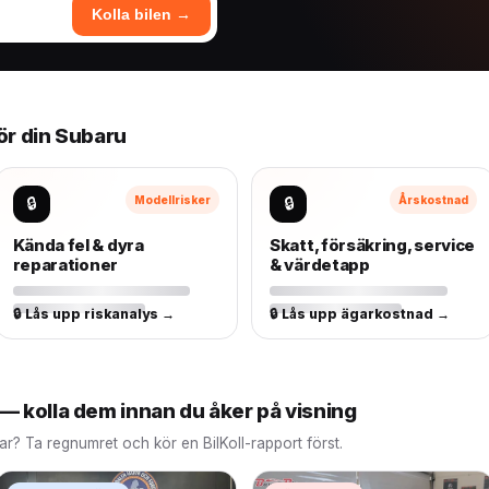
Kolla bilen →
för din Subaru
🔒
Modellrisker
🔒
Årskostnad
Kända fel & dyra
Skatt, försäkring, service
reparationer
& värdetapp
🔒 Lås upp riskanalys →
🔒 Lås upp ägarkostnad →
— kolla dem innan du åker på visning
lar? Ta regnumret och kör en BilKoll-rapport först.