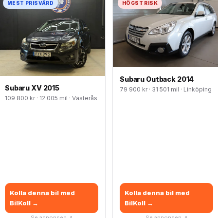
MEST PRISVÄRD
HÖGST RISK
Subaru Outback 2014
Subaru XV 2015
79 900 kr · 31 501 mil · Linköping
109 800 kr · 12 005 mil · Västerås
Kolla denna bil med
Kolla denna bil med
BilKoll →
BilKoll →
Se annonsen ↗
Se annonsen ↗