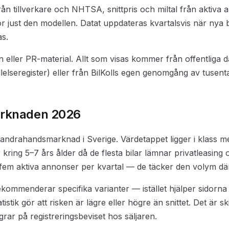
rån tillverkare och NHTSA, snittpris och miltal från aktiva
r just den modellen. Datat uppdateras kvartalsvis när nya 
as.
en eller PR-material. Allt som visas kommer från offentliga 
allelseregister) eller från BilKolls egen genomgång av tusen
rknaden 2026
l andrahandsmarknad i Sverige. Värdetappet ligger i klass m
ring 5–7 års ålder då de flesta bilar lämnar privatleasing
 fem aktiva annonser per kvartal — de täcker den volym där
kommenderar specifika varianter — istället hjälper sidorna
istik gör att risken är lägre eller högre än snittet. Det är s
rar på registreringsbeviset hos säljaren.