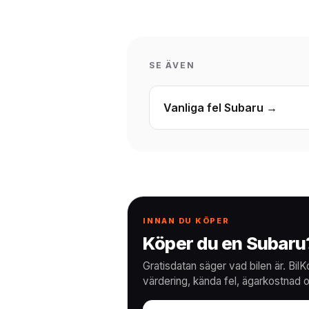
SE ÄVEN
Vanliga fel Subaru →
INNAN DU KÖPER
Köper du en Subaru? 
Gratisdatan säger vad bilen är. Bi
värdering, kända fel, ägarkostnad o