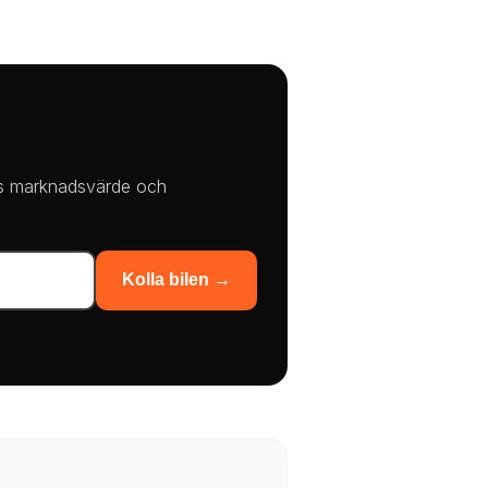
plus marknadsvärde och
Kolla bilen →