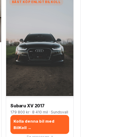
BÄST KÖP ENLIGT BILKOLL
Subaru XV 2017
179 800 kr · 8 410 mil · Sundsvall
Kolla denna bil med
BilKoll →
Se annonsen ↗