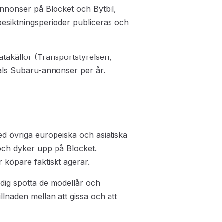
 annonser på Blocket och Bytbil,
besiktningsperioder publiceras och
datakällor (Transportstyrelsen,
tals Subaru-annonser per år.
ed övriga europeiska och asiatiska
 och dyker upp på Blocket.
 köpare faktiskt agerar.
 dig spotta de modellår och
killnaden mellan att gissa och att