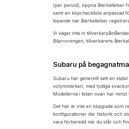
(per period), öppna återkallelser f
samt en köpchecklista anpassad fö
löpande när återkallelser registrer
Vi väger inte in tillverkarpåståend
Bilprovningen, tillverkarens återk
Subaru på begagnatma
Subaru har generellt sett en stabi
volymmärken, med tydliga svackor k
Modellerna i listan ovan har minst
Det här är inte en köpguide som re
konfigurationer där historik och stat
vara förberedd när du står och fing