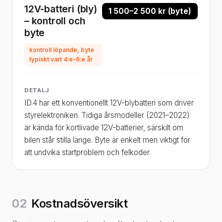
12V-batteri (bly)
1 500–2 500 kr (byte)
– kontroll och
byte
kontroll löpande, byte
typiskt vart 4:e–6:e år
DETALJ
ID.4 har ett konventionellt 12V-blybatteri som driver
styrelektroniken. Tidiga årsmodeller (2021–2022)
är kända för kortlivade 12V-batterier, särskilt om
bilen står stilla länge. Byte är enkelt men viktigt för
att undvika startproblem och felkoder.
02
Kostnadsöversikt