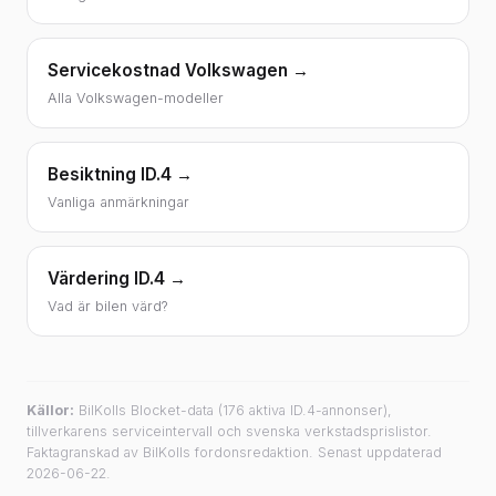
Servicekostnad Volkswagen →
Alla Volkswagen-modeller
Besiktning ID.4 →
Vanliga anmärkningar
Värdering ID.4 →
Vad är bilen värd?
Källor:
BilKolls Blocket-data (176 aktiva ID.4-annonser),
tillverkarens serviceintervall och svenska verkstadsprislistor.
Faktagranskad av BilKolls fordonsredaktion. Senast uppdaterad
2026-06-22.