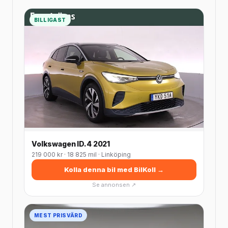
BILLIGAST
Volkswagen ID.4 2021
219 000 kr · 18 825 mil · Linköping
Kolla denna bil med BilKoll →
Se annonsen ↗
MEST PRISVÄRD