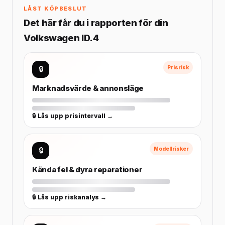
LÅST KÖPBESLUT
Det här får du i rapporten för din
Volkswagen ID.4
🔒
Prisrisk
Marknadsvärde & annonsläge
🔒 Lås upp prisintervall →
🔒
Modellrisker
Kända fel & dyra reparationer
🔒 Lås upp riskanalys →