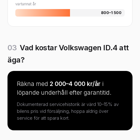
vartannat år
800–1 500
03
Vad kostar Volkswagen ID.4 att
äga?
Räkna med
2 000–4 000 kr/år
i
löpande underhåll efter garantitid.
Dokumenterad servicehistorik är värd 10–15% av
bilens pris vid försäljning, hoppa aldrig över
service för att spara kort.