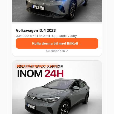
Volkswagen ID.4 2023
334 900 kr · 31 840 mil · Upplands Väsby
Kolla denna bil med BilKoll →
Se annonsen ↗
BÄST KÖP ENLIGT BILKOLL