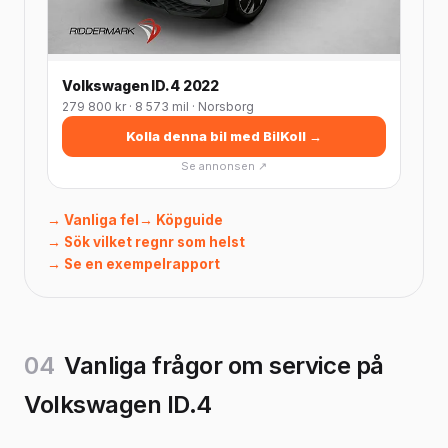
Volkswagen ID.4 2022
279 800 kr · 8 573 mil · Norsborg
Kolla denna bil med BilKoll →
Se annonsen ↗
→ Vanliga fel
→ Köpguide
→ Sök vilket regnr som helst
→ Se en exempelrapport
04
Vanliga frågor om service på
Volkswagen ID.4