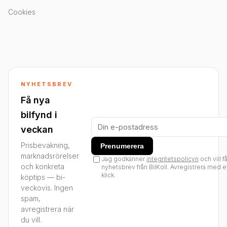
Cookies
NYHETSBREV
Få nya
bilfynd i
veckan
Prisbevakning,
Prenumerera
marknadsrörelser
Jag godkänner
integritetspolicyn
och vill f
och konkreta
nyhetsbrev från BilKoll. Avregistrera med e
klick.
köptips — bi-
veckovis. Ingen
spam,
avregistrera när
du vill.