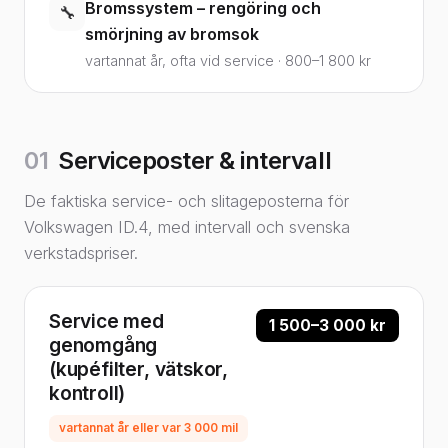
Bromssystem – rengöring och
🔧
smörjning av bromsok
vartannat år, ofta vid service · 800–1 800 kr
01
Serviceposter & intervall
De faktiska service- och slitageposterna för
Volkswagen ID.4, med intervall och svenska
verkstadspriser.
Service med
1 500–3 000 kr
genomgång
(kupéfilter, vätskor,
kontroll)
vartannat år eller var 3 000 mil