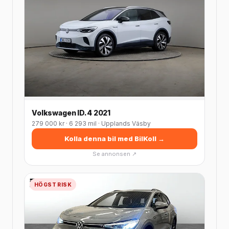
Volkswagen ID.4 2021
279 000 kr · 6 293 mil · Upplands Väsby
Kolla denna bil med BilKoll →
Se annonsen ↗
HÖGST RISK