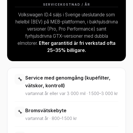
SERVICEKOSTNAD / ÅR
Volkswagen ID.4 säljs i Sverige uteslutande som
helelbil (BEV) på MEB-plattformen, i bakhjulsdrivna
versioner (Pro, Pro Performance) samt
fyrhjulsdrivna GTX-versioner med dubbla
elmotorer.
Efter garantitid är fri verkstad ofta
25–35% billigare.
Service med genomgång (kupéfilter,
🔧
vätskor, kontroll)
vartannat år eller var 3 000 mil · 1 500–3 000 kr
Bromsvätskebyte
🔧
vartannat år · 800–1 500 kr