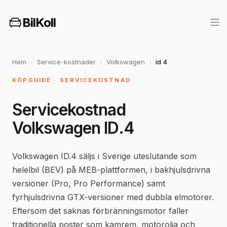
BilKoll
Hem
›
Service-kostnader
›
Volkswagen
›
id 4
KÖPGUIDE · SERVICEKOSTNAD
Servicekostnad
Volkswagen ID.4
Volkswagen ID.4 säljs i Sverige uteslutande som
helelbil (BEV) på MEB-plattformen, i bakhjulsdrivna
versioner (Pro, Pro Performance) samt
fyrhjulsdrivna GTX-versioner med dubbla elmotorer.
Eftersom det saknas förbränningsmotor faller
traditionella poster som kamrem, motorolja och