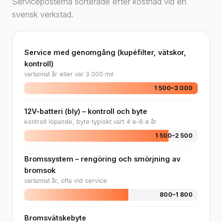
Serviceposterna sorterade efter kostnad vid en
svensk verkstad.
Service med genomgång (kupéfilter, vätskor,
kontroll)
vartannat år eller var 3 000 mil
1 500–3 000
12V-batteri (bly) – kontroll och byte
kontroll löpande, byte typiskt vart 4:e–6:e år
1 500–2 500
Bromssystem – rengöring och smörjning av
bromsok
vartannat år, ofta vid service
800–1 800
Bromsvätskebyte