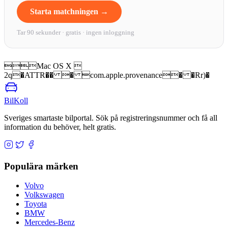
Starta matchningen →
Tar 90 sekunder · gratis · ingen inloggning
Mac OS X 
2q�ATTR�� � com.apple.provenance� �Rr)�
BilKoll
Sveriges smartaste bilportal. Sök på registreringsnummer och få all
information du behöver, helt gratis.
Populära märken
Volvo
Volkswagen
Toyota
BMW
Mercedes-Benz