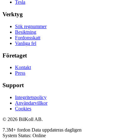
Tesla
Verktyg
Sök regnummer
Besiktning
Fordonsskatt
Vanliga fel
Företaget
Kontakt
Press
Support
Integritetspolicy
Användarvillkor
Cookies
© 2026 BilKoll AB.
7.3M+ fordon
Data uppdateras dagligen
System Status: Online