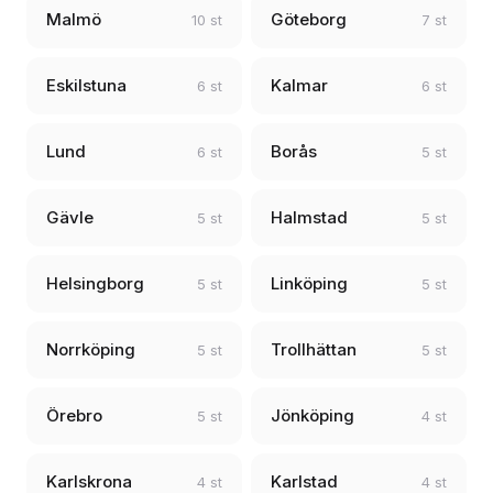
Malmö
Göteborg
10 st
7 st
Eskilstuna
Kalmar
6 st
6 st
Lund
Borås
6 st
5 st
Gävle
Halmstad
5 st
5 st
Helsingborg
Linköping
5 st
5 st
Norrköping
Trollhättan
5 st
5 st
Örebro
Jönköping
5 st
4 st
Karlskrona
Karlstad
4 st
4 st