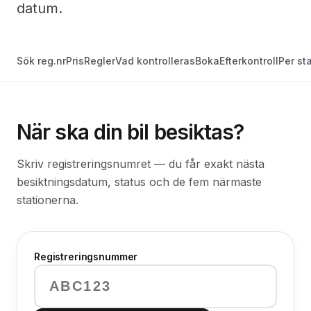
datum.
Sök reg.nr
Pris
Regler
Vad kontrolleras
Boka
Efterkontroll
Per st
När ska din bil besiktas?
Skriv registreringsnumret — du får exakt nästa
besiktningsdatum, status och de fem närmaste
stationerna.
Registreringsnummer