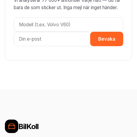
Vi analyserar 77 000+ annonser varje natt — du får
bara de som sticker ut. Inga mejl när inget händer.
Bevaka
BilKoll