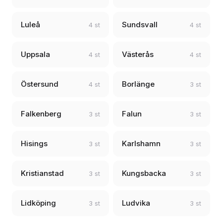
Luleå
Sundsvall
4 st
4 st
Uppsala
Västerås
4 st
4 st
Östersund
Borlänge
4 st
3 st
Falkenberg
Falun
3 st
3 st
Hisings
Karlshamn
3 st
3 st
Kristianstad
Kungsbacka
3 st
3 st
Lidköping
Ludvika
3 st
3 st