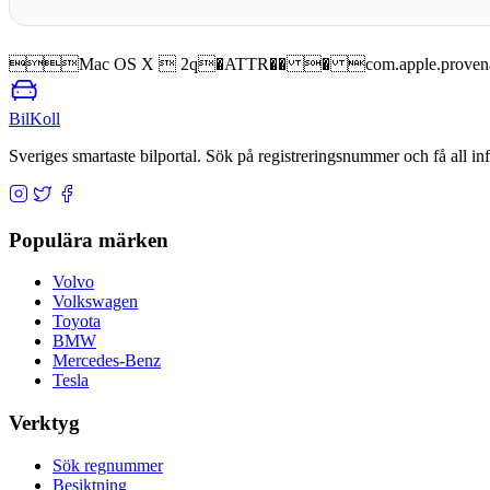
Mac OS X  2q�ATTR�� � com.apple.proven
BilKoll
Sveriges smartaste bilportal. Sök på registreringsnummer och få all inf
Populära märken
Volvo
Volkswagen
Toyota
BMW
Mercedes-Benz
Tesla
Verktyg
Sök regnummer
Besiktning