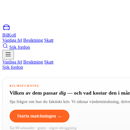
BilKoll
Vanliga fel
Besiktning
Skatt
Sök fordon
Vanliga fel
Besiktning
Skatt
Sök fordon
BILMATCHNING
Vilken av dem passar
dig
— och vad kostar den i må
Sju frågor om hur du faktiskt kör. Vi räknar värdeminskning, driv
Starta matchningen →
Tar 90 sekunder · gratis · ingen inloggning