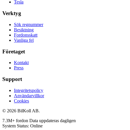
Tesla
Verktyg
Sök regnummer
Besiktning
Fordonsskatt
Vanliga fel
Företaget
Kontakt
Press
Support
Integritetspolicy
Användarvillkor
Cookies
© 2026 BilKoll AB.
7.3M+ fordon
Data uppdateras dagligen
System Status: Online