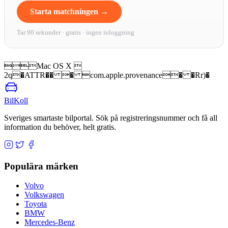
Starta matchningen →
Tar 90 sekunder · gratis · ingen inloggning
Mac OS X 
2q�ATTR�� � com.apple.provenance� �Rr)�
BilKoll
Sveriges smartaste bilportal. Sök på registreringsnummer och få all
information du behöver, helt gratis.
Populära märken
Volvo
Volkswagen
Toyota
BMW
Mercedes-Benz