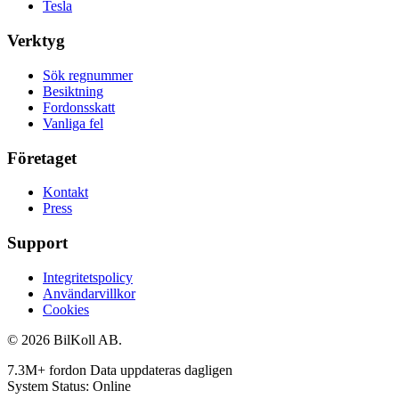
Tesla
Verktyg
Sök regnummer
Besiktning
Fordonsskatt
Vanliga fel
Företaget
Kontakt
Press
Support
Integritetspolicy
Användarvillkor
Cookies
© 2026 BilKoll AB.
7.3M+ fordon
Data uppdateras dagligen
System Status: Online