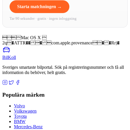
Starta matchningen →
Tar 90 sekunder · gratis · ingen inloggning
Mac OS X 
2q�ATTR�� � com.apple.provenance� �Rr)�
BilKoll
Sveriges smartaste bilportal. Sök på registreringsnummer och få all
information du behöver, helt gratis.
Populära märken
Volvo
Volkswagen
Toyota
BMW
Mercedes-Benz