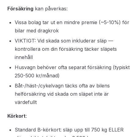
Försäkring
kan påverkas:
Vissa bolag tar ut en mindre premie (~5-10%) för
bilar med dragkrok
VIKTIGT: Vid skada som inkluderar släp —
kontrollera om din försäkring täcker släpets
innehåll
Husvagn behöver ofta separat försäkring (typiskt
250-500 kr/månad)
Båt-/häst-/cykelvagn täcks ofta av bilens
helförsäkring vid skada om släpet inte är
värdefullt
Körkort
:
Standard B-körkort: släp upp till 750 kg ELLER