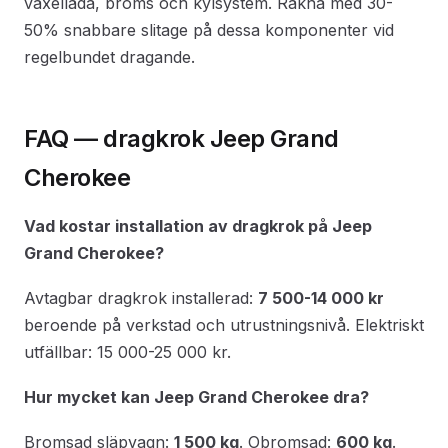
växellåda, broms och kylsystem. Räkna med 30-
50% snabbare slitage på dessa komponenter vid
regelbundet dragande.
FAQ — dragkrok Jeep Grand
Cherokee
Vad kostar installation av dragkrok på Jeep
Grand Cherokee?
Avtagbar dragkrok installerad:
7 500-14 000 kr
beroende på verkstad och utrustningsnivå. Elektriskt
utfällbar: 15 000-25 000 kr.
Hur mycket kan Jeep Grand Cherokee dra?
Bromsad släpvagn:
1 500 kg
. Obromsad:
600 kg
.