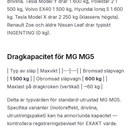
drivlina. Tesla Model Y drar 1 600 kg, Polestar 2 1
500 kg, Volvo EX40 1 500 kg, Hyundai Ioniq 5 1 600
kg. Tesla Model X drar 2 250 kg (klassens högsta).
Renault Zoe och äldre Nissan Leaf drar typiskt
INGENTING (0 kg).
Dragkapacitet för MG MG5
| Typ av släp | Maxvikt | |---|---| | Bromsad släpvagn
|
1 500 kg
| | Obromsad släpvagn |
600 kg
| |
Maxlast på dragkroken (vertikal) | ~60 kg |
Detta är typvärden för standard-utrustad MG MG5.
Specifika varianter (motoreffekt, drivlina,
utrustningspaket) kan ha annorlunda kapacitet —
kontrollera registreringsbeviset för EXAKT värde.