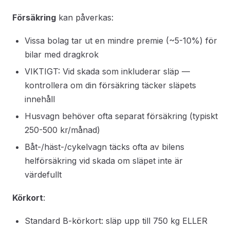
Försäkring
kan påverkas:
Vissa bolag tar ut en mindre premie (~5-10%) för
bilar med dragkrok
VIKTIGT: Vid skada som inkluderar släp —
kontrollera om din försäkring täcker släpets
innehåll
Husvagn behöver ofta separat försäkring (typiskt
250-500 kr/månad)
Båt-/häst-/cykelvagn täcks ofta av bilens
helförsäkring vid skada om släpet inte är
värdefullt
Körkort
:
Standard B-körkort: släp upp till 750 kg ELLER