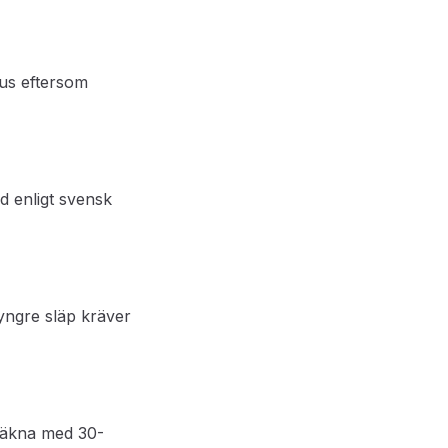
lus eftersom
d enligt svensk
yngre släp kräver
räkna med 30-