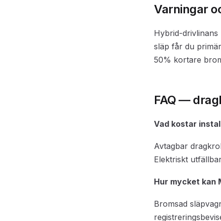
Varningar o
Hybrid-drivlinan
släp får du prim
50% kortare brom
FAQ — dragk
Vad kostar insta
Avtagbar dragkrok
Elektriskt utfällb
Hur mycket kan M
Bromsad släpvag
registreringsbevis