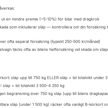
åverkas:
r ut en mindre premie (~5-10%) för bilar med dragkrok
kada som inkluderar släp — kontrollera om din försäkring t
r ofta separat försäkring (typiskt 250-500 kr/månad)
elvagn täcks ofta av bilens helförsäkring vid skada om släpe
kort: släp upp till 750 kg ELLER släp + bil totalvikt under 
 släp + bil totalvikt 3 500-4 250 kg
gen begränsning över 750 kg släp (upp till bilens dragkapac
ttare släp (under 1 500 kg) räcker ofta vanligt B-körkort o