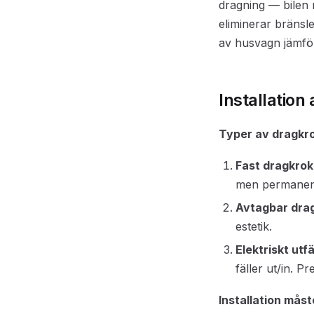
dragning — bilen 
eliminerar bränsl
av husvagn jämfö
Installation
Typer av dragkr
Fast dragkrok
men permanent
Avtagbar dra
estetik.
Elektriskt utf
fäller ut/in. P
Installation måst