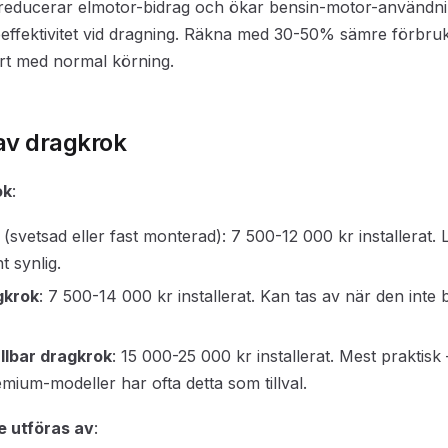
reducerar elmotor-bidrag och ökar bensin-motor-användnin
eeffektivitet vid dragning. Räkna med 30-50% sämre förbruk
rt med normal körning.
 av dragkrok
ok
:
(svetsad eller fast monterad): 7 500-12 000 kr installerat. 
 synlig.
gkrok
: 7 500-14 000 kr installerat. Kan tas av när den inte
ällbar dragkrok
: 15 000-25 000 kr installerat. Mest praktis
remium-modeller har ofta detta som tillval.
e utföras av
: