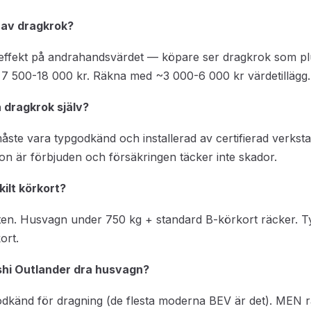
 av dragkrok?
v effekt på andrahandsvärdet — köpare ser dragkrok som p
ar 7 500-18 000 kr. Räkna med ~3 000-6 000 kr värdetillägg.
a dragkrok själv?
ste vara typgodkänd och installerad av certifierad verksta
tion är förbjuden och försäkringen täcker inte skador.
ilt körkort?
ten. Husvagn under 750 kg + standard B-körkort räcker. T
ort.
ishi Outlander dra husvagn?
odkänd för dragning (de flesta moderna BEV är det). MEN 