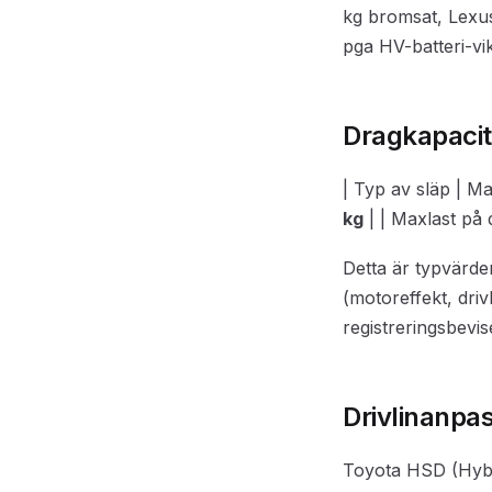
kg bromsat, Lexu
pga HV-batteri-vik
Dragkapacit
| Typ av släp | Ma
kg
| | Maxlast på 
Detta är typvärde
(motoreffekt, dri
registreringsbevi
Drivlinanpa
Toyota HSD (Hybr