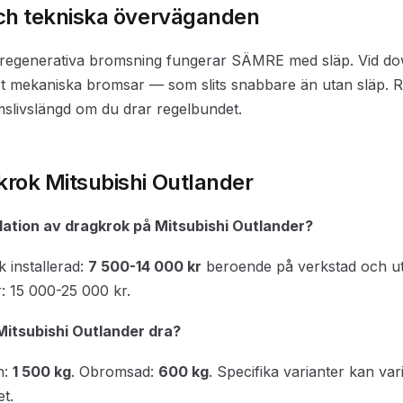
ch tekniska överväganden
s regenerativa bromsning fungerar SÄMRE med släp. Vid do
ärt mekaniska bromsar — som slits snabbare än utan släp.
slivslängd om du drar regelbundet.
rok Mitsubishi Outlander
llation av dragkrok på Mitsubishi Outlander?
 installerad:
7 500-14 000 kr
beroende på verkstad och ut
ar: 15 000-25 000 kr.
itsubishi Outlander dra?
n:
1 500 kg
. Obromsad:
600 kg
. Specifika varianter kan va
et.