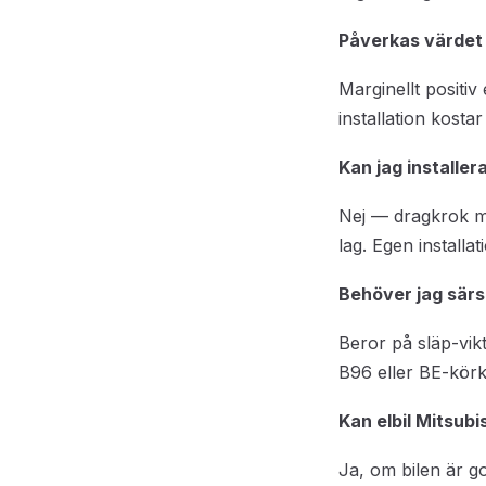
Påverkas värdet
Marginellt positi
installation kost
Kan jag installer
Nej — dragkrok må
lag. Egen installa
Behöver jag särsk
Beror på släp-vik
B96 eller BE-körk
Kan elbil Mitsub
Ja, om bilen är g