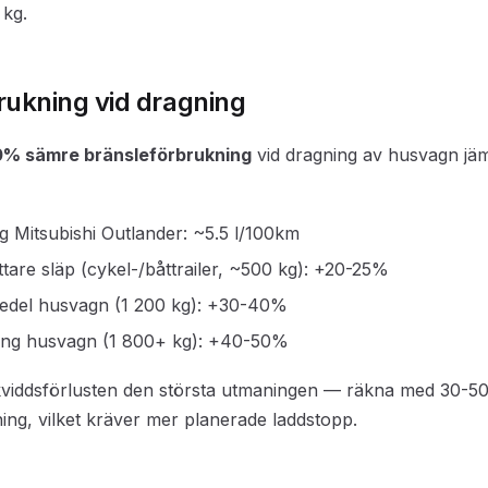
 kg.
rukning vid dragning
% sämre bränsleförbrukning
vid dragning av husvagn jä
 Mitsubishi Outlander: ~5.5 l/100km
ttare släp (cykel-/båttrailer, ~500 kg): +20-25%
edel husvagn (1 200 kg): +30-40%
ung husvagn (1 800+ kg): +40-50%
ckviddsförlusten den största utmaningen — räkna med 30-5
ning, vilket kräver mer planerade laddstopp.