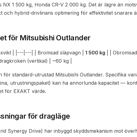
s NX 1 500 kg, Honda CR-V 2 000 kg. Det är lägre än mots
t och hybrid-drivlinans optimering för effektivitet snarare ä
et för Mitsubishi Outlander
xvikt | |---|---| | Bromsad släpvagn |
1 500 kg
| | Obromsad
dragkroken (vertikal) | ~60 kg |
n för standard-utrustad Mitsubishi Outlander. Specifika var
vlina, utrustningspaket) kan ha annorlunda kapacitet — kont
set för EXAKT värde.
ssningar för dragläge
id Synergy Drive) har inbyggd skyddsmekanism mot överhe