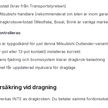
rkstad (krav från Transportstyrelsen)
itsubishi-handlare (rekommenderat om bilen är inom garant
dragkroksverkstad (Westfalia, Bosal, Brink är vanliga märk
kontrolleras
:
 är typgodkänd för just denna Mitsubishi Outlander-variant
-pol eller 13-pol kontakt) installeras korrekt
ilens fjädring och bromssystem klarar dragkrok-belastning
met får uppdaterad mjukvara för dragläge
rsäkring vid dragning
erkas INTE av dragkroken. Du betalar samma fordonsskatt