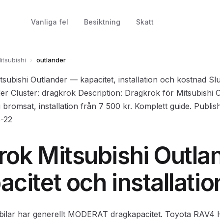
Vanliga fel
Besiktning
Skatt
itsubishi
›
outlander
tsubishi Outlander — kapacitet, installation och kostnad Sl
der Cluster: dragkrok Description: Dragkrok för Mitsubishi 
 bromsat, installation från 7 500 kr. Komplett guide. Publi
-22
rok Mitsubishi Outla
citet och installatio
bilar har generellt MODERAT dragkapacitet. Toyota RAV4 H