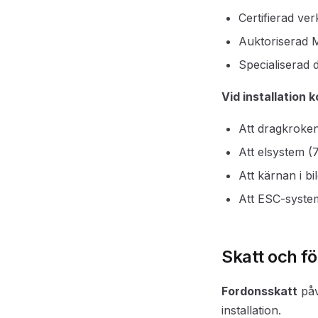
Certifierad ve
Auktoriserad M
Specialiserad 
Vid installation 
Att dragkroken
Att elsystem (7
Att kärnan i b
Att ESC-syste
Skatt och fö
Fordonsskatt
påv
installation.