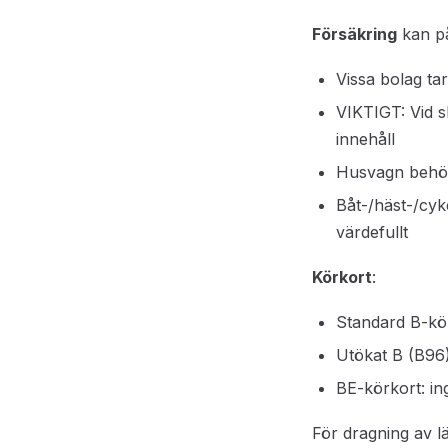
Försäkring
kan p
Vissa bolag ta
VIKTIGT: Vid s
innehåll
Husvagn behöve
Båt-/häst-/cyk
värdefullt
Körkort
:
Standard B-kör
Utökat B (B96):
BE-körkort: in
För dragning av lä