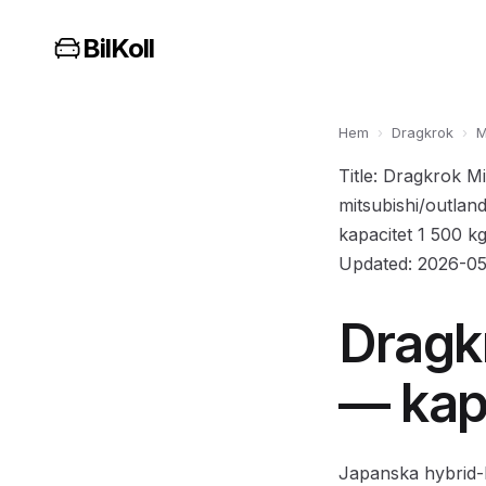
BilKoll
Hem
›
Dragkrok
›
M
Title: Dragkrok Mi
mitsubishi/outlan
kapacitet 1 500 kg
Updated: 2026-05
Dragk
— kapa
Japanska hybrid-