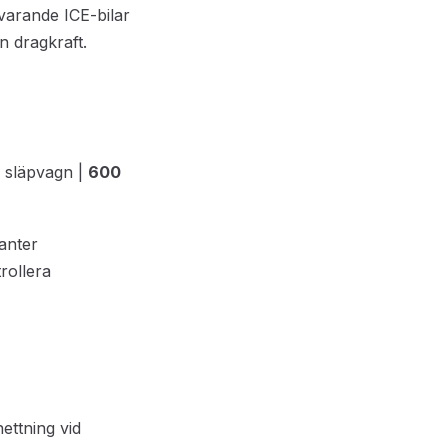
varande ICE-bilar
n dragkraft.
 släpvagn |
600
ianter
rollera
ttning vid