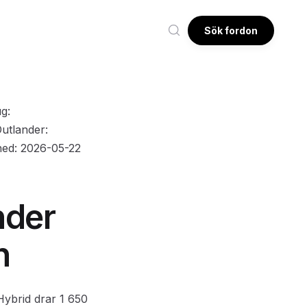
Sök fordon
ug:
Outlander:
shed: 2026-05-22
nder
n
ybrid drar 1 650