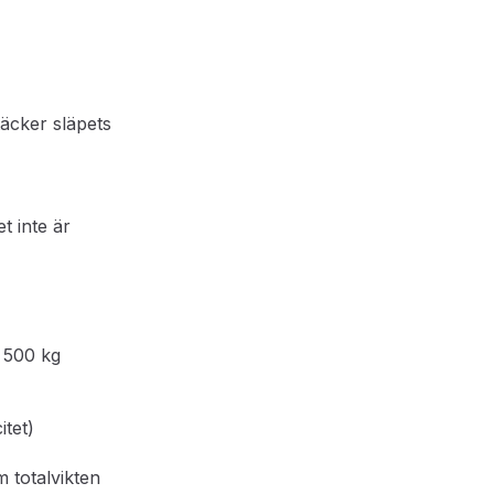
äcker släpets
t inte är
3 500 kg
itet)
m totalvikten