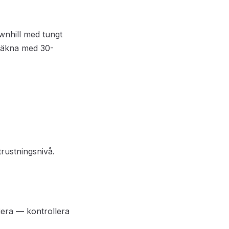
wnhill med tungt
 Räkna med 30-
rustningsnivå.
riera — kontrollera