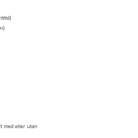
itid)
en)
 med eller utan