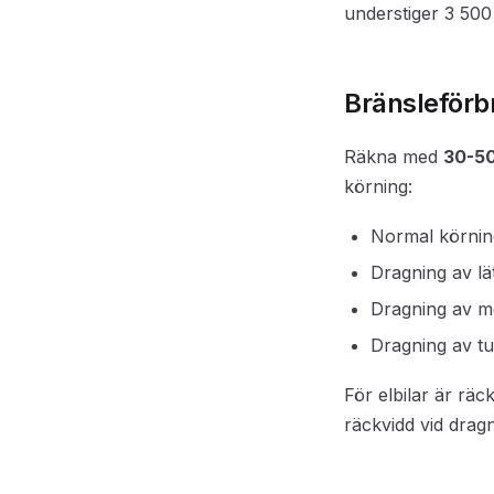
understiger 3 500
Bränsleförb
Räkna med
30-50
körning:
Normal körning
Dragning av lä
Dragning av m
Dragning av t
För elbilar är rä
räckvidd vid drag