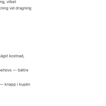
g, vilket
ning vid dragning
Lägst kostnad,
 behövs — bättre
k — knapp i kupén