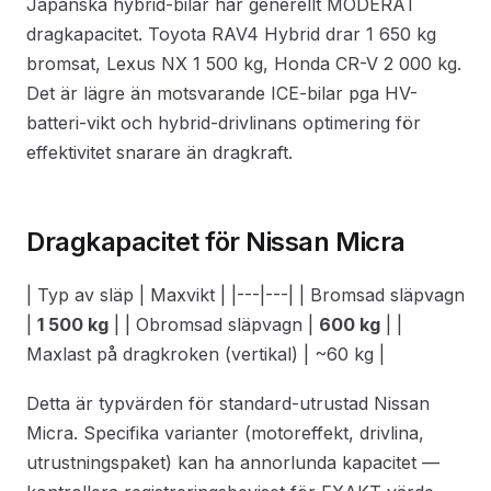
Japanska hybrid-bilar har generellt MODERAT
dragkapacitet. Toyota RAV4 Hybrid drar 1 650 kg
bromsat, Lexus NX 1 500 kg, Honda CR-V 2 000 kg.
Det är lägre än motsvarande ICE-bilar pga HV-
batteri-vikt och hybrid-drivlinans optimering för
effektivitet snarare än dragkraft.
Dragkapacitet för Nissan Micra
| Typ av släp | Maxvikt | |---|---| | Bromsad släpvagn
|
1 500 kg
| | Obromsad släpvagn |
600 kg
| |
Maxlast på dragkroken (vertikal) | ~60 kg |
Detta är typvärden för standard-utrustad Nissan
Micra. Specifika varianter (motoreffekt, drivlina,
utrustningspaket) kan ha annorlunda kapacitet —