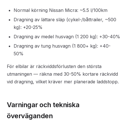
Normal körning Nissan Micra: ~5.5 l/100km
Dragning av lättare släp (cykel-/båttrailer, ~500
kg): +20-25%
Dragning av medel husvagn (1 200 kg): +30-40%
Dragning av tung husvagn (1 800+ kg): +40-
50%
För elbilar är räckviddsförlusten den största
utmaningen — räkna med 30-50% kortare räckvidd
vid dragning, vilket kräver mer planerade laddstopp.
Varningar och tekniska
överväganden