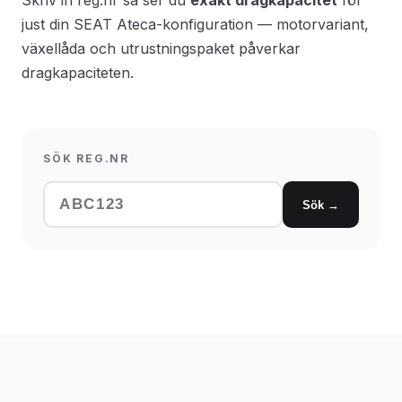
Skriv in reg.nr så ser du
exakt dragkapacitet
för
just din SEAT Ateca-konfiguration — motorvariant,
växellåda och utrustningspaket påverkar
dragkapaciteten.
SÖK REG.NR
Sök →