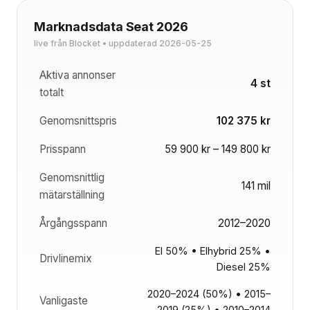
Marknadsdata Seat 2026
live från Blocket • uppdaterad 2026-05-25
Aktiva annonser
4 st
totalt
Genomsnittspris
102 375 kr
Prisspann
59 900 kr – 149 800 kr
Genomsnittlig
141 mil
mätarställning
Årgångsspann
2012–2020
El 50% • Elhybrid 25% •
Drivlinemix
Diesel 25%
2020–2024 (50%) • 2015–
Vanligaste
2019 (25%) • 2010–2014