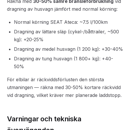
Räkna med
30-50% sämre bränsleförbrukning
vid
dragning av husvagn jämfört med normal körning:
Normal körning SEAT Ateca: ~7.5 l/100km
Dragning av lättare släp (cykel-/båttrailer, ~500
kg): +20-25%
Dragning av medel husvagn (1 200 kg): +30-40%
Dragning av tung husvagn (1 800+ kg): +40-
50%
För elbilar är räckviddsförlusten den största
utmaningen — räkna med 30-50% kortare räckvidd
vid dragning, vilket kräver mer planerade laddstopp.
Varningar och tekniska