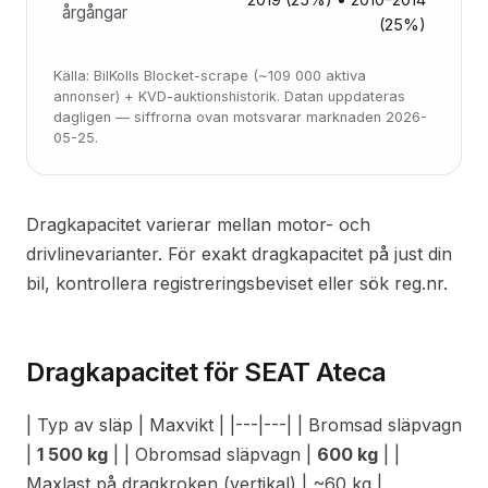
årgångar
(25%)
Källa: BilKolls Blocket-scrape (~109 000 aktiva
annonser) + KVD-auktionshistorik. Datan uppdateras
dagligen — siffrorna ovan motsvarar marknaden 2026-
05-25.
Dragkapacitet varierar mellan motor- och
drivlinevarianter. För exakt dragkapacitet på just din
bil, kontrollera registreringsbeviset eller sök reg.nr.
Dragkapacitet för SEAT Ateca
| Typ av släp | Maxvikt | |---|---| | Bromsad släpvagn
|
1 500 kg
| | Obromsad släpvagn |
600 kg
| |
Maxlast på dragkroken (vertikal) | ~60 kg |