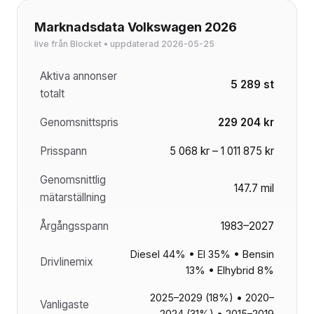
Marknadsdata Volkswagen 2026
live från Blocket • uppdaterad 2026-05-25
Aktiva annonser
5 289 st
totalt
Genomsnittspris
229 204 kr
Prisspann
5 068 kr – 1 011 875 kr
Genomsnittlig
147.7 mil
mätarställning
Årgångsspann
1983–2027
Diesel 44% • El 35% • Bensin
Drivlinemix
13% • Elhybrid 8%
2025–2029 (18%) • 2020–
Vanligaste
2024 (31%) • 2015–2019