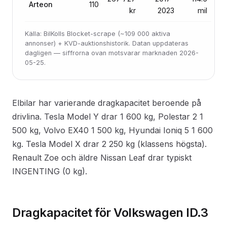
Arteon
110
kr
2023
mil
Källa: BilKolls Blocket-scrape (~109 000 aktiva
annonser) + KVD-auktionshistorik. Datan uppdateras
dagligen — siffrorna ovan motsvarar marknaden 2026-
05-25.
Elbilar har varierande dragkapacitet beroende på
drivlina. Tesla Model Y drar 1 600 kg, Polestar 2 1
500 kg, Volvo EX40 1 500 kg, Hyundai Ioniq 5 1 600
kg. Tesla Model X drar 2 250 kg (klassens högsta).
Renault Zoe och äldre Nissan Leaf drar typiskt
INGENTING (0 kg).
Dragkapacitet för Volkswagen ID.3