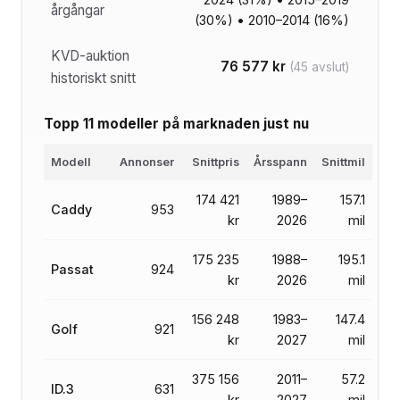
årgångar
(30%) • 2010–2014 (16%)
KVD-auktion
76 577 kr
(45 avslut)
historiskt snitt
Topp 11 modeller på marknaden just nu
Modell
Annonser
Snittpris
Årsspann
Snittmil
174 421
1989–
157.1
Caddy
953
kr
2026
mil
175 235
1988–
195.1
Passat
924
kr
2026
mil
156 248
1983–
147.4
Golf
921
kr
2027
mil
375 156
2011–
57.2
ID.3
631
kr
2027
mil