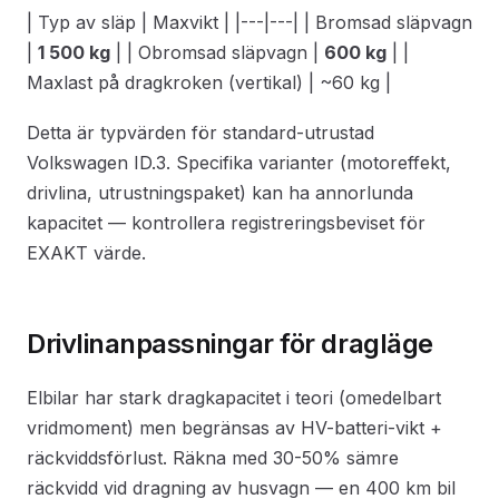
| Typ av släp | Maxvikt | |---|---| | Bromsad släpvagn
|
1 500 kg
| | Obromsad släpvagn |
600 kg
| |
Maxlast på dragkroken (vertikal) | ~60 kg |
Detta är typvärden för standard-utrustad
Volkswagen ID.3. Specifika varianter (motoreffekt,
drivlina, utrustningspaket) kan ha annorlunda
kapacitet — kontrollera registreringsbeviset för
EXAKT värde.
Drivlinanpassningar för dragläge
Elbilar har stark dragkapacitet i teori (omedelbart
vridmoment) men begränsas av HV-batteri-vikt +
räckviddsförlust. Räkna med 30-50% sämre
räckvidd vid dragning av husvagn — en 400 km bil