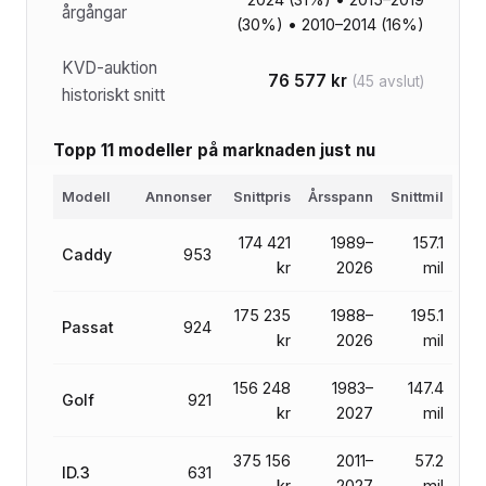
årgångar
(30%) • 2010–2014 (16%)
KVD-auktion
76 577 kr
(45 avslut)
historiskt snitt
Topp 11 modeller på marknaden just nu
Modell
Annonser
Snittpris
Årsspann
Snittmil
174 421
1989–
157.1
Caddy
953
kr
2026
mil
175 235
1988–
195.1
Passat
924
kr
2026
mil
156 248
1983–
147.4
Golf
921
kr
2027
mil
375 156
2011–
57.2
ID.3
631
kr
2027
mil