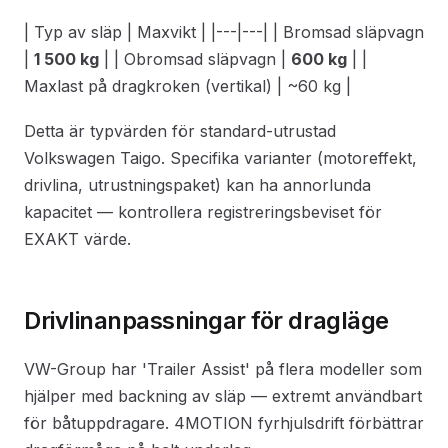
| Typ av släp | Maxvikt | |---|---| | Bromsad släpvagn
|
1 500 kg
| | Obromsad släpvagn |
600 kg
| |
Maxlast på dragkroken (vertikal) | ~60 kg |
Detta är typvärden för standard-utrustad
Volkswagen Taigo. Specifika varianter (motoreffekt,
drivlina, utrustningspaket) kan ha annorlunda
kapacitet — kontrollera registreringsbeviset för
EXAKT värde.
Drivlinanpassningar för dragläge
VW-Group har 'Trailer Assist' på flera modeller som
hjälper med backning av släp — extremt användbart
för båtuppdragare. 4MOTION fyrhjulsdrift förbättrar