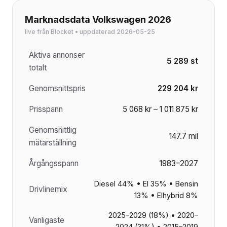
Marknadsdata Volkswagen 2026
live från Blocket • uppdaterad 2026-05-25
Aktiva annonser
5 289 st
totalt
Genomsnittspris
229 204 kr
Prisspann
5 068 kr – 1 011 875 kr
Genomsnittlig
147.7 mil
mätarställning
Årgångsspann
1983–2027
Diesel 44% • El 35% • Bensin
Drivlinemix
13% • Elhybrid 8%
2025–2029 (18%) • 2020–
Vanligaste
2024 (31%) • 2015–2019