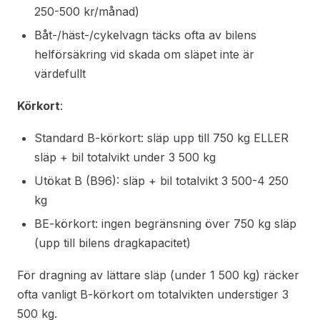
250-500 kr/månad)
Båt-/häst-/cykelvagn täcks ofta av bilens
helförsäkring vid skada om släpet inte är
värdefullt
Körkort
:
Standard B-körkort: släp upp till 750 kg ELLER
släp + bil totalvikt under 3 500 kg
Utökat B (B96): släp + bil totalvikt 3 500-4 250
kg
BE-körkort: ingen begränsning över 750 kg släp
(upp till bilens dragkapacitet)
För dragning av lättare släp (under 1 500 kg) räcker
ofta vanligt B-körkort om totalvikten understiger 3
500 kg.