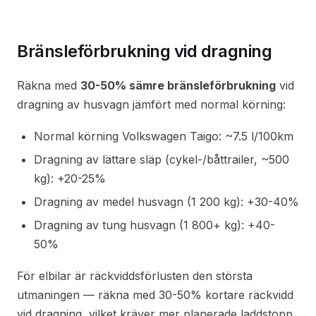
Bränsleförbrukning vid dragning
Räkna med
30-50% sämre bränsleförbrukning
vid
dragning av husvagn jämfört med normal körning:
Normal körning Volkswagen Taigo: ~7.5 l/100km
Dragning av lättare släp (cykel-/båttrailer, ~500
kg): +20-25%
Dragning av medel husvagn (1 200 kg): +30-40%
Dragning av tung husvagn (1 800+ kg): +40-
50%
För elbilar är räckviddsförlusten den största
utmaningen — räkna med 30-50% kortare räckvidd
vid dragning, vilket kräver mer planerade laddstopp.