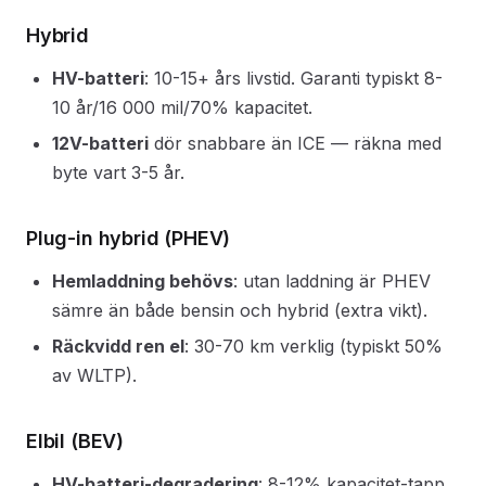
Hybrid
HV-batteri
: 10-15+ års livstid. Garanti typiskt 8-
10 år/16 000 mil/70% kapacitet.
12V-batteri
dör snabbare än ICE — räkna med
byte vart 3-5 år.
Plug-in hybrid (PHEV)
Hemladdning behövs
: utan laddning är PHEV
sämre än både bensin och hybrid (extra vikt).
Räckvidd ren el
: 30-70 km verklig (typiskt 50%
av WLTP).
Elbil (BEV)
HV-batteri-degradering
: 8-12% kapacitet-tapp