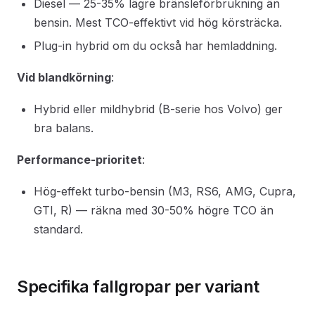
Diesel — 25-35% lägre bränsleförbrukning än
bensin. Mest TCO-effektivt vid hög körsträcka.
Plug-in hybrid om du också har hemladdning.
Vid blandkörning
:
Hybrid eller mildhybrid (B-serie hos Volvo) ger
bra balans.
Performance-prioritet
:
Hög-effekt turbo-bensin (M3, RS6, AMG, Cupra,
GTI, R) — räkna med 30-50% högre TCO än
standard.
Specifika fallgropar per variant