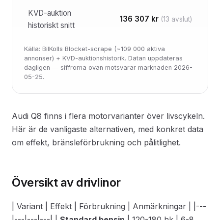
KVD-auktion
136 307 kr
(13 avslut)
historiskt snitt
Källa: BilKolls Blocket-scrape (~109 000 aktiva
annonser) + KVD-auktionshistorik. Datan uppdateras
dagligen — siffrorna ovan motsvarar marknaden 2026-
05-25.
Audi Q8 finns i flera motorvarianter över livscykeln.
Här är de vanligaste alternativen, med konkret data
om effekt, bränsleförbrukning och pålitlighet.
Översikt av drivlinor
| Variant | Effekt | Förbrukning | Anmärkningar | |---
|---|---|---| |
Standard bensin
| 120-180 hk | 6-8