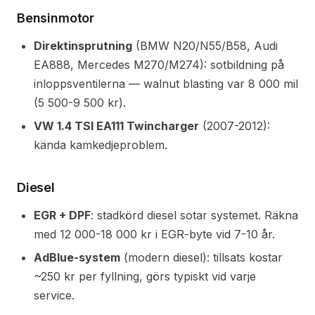
Bensinmotor
Direktinsprutning
(BMW N20/N55/B58, Audi
EA888, Mercedes M270/M274): sotbildning på
inloppsventilerna — walnut blasting var 8 000 mil
(5 500-9 500 kr).
VW 1.4 TSI EA111 Twincharger
(2007-2012):
kända kamkedjeproblem.
Diesel
EGR + DPF
: stadkörd diesel sotar systemet. Räkna
med 12 000-18 000 kr i EGR-byte vid 7-10 år.
AdBlue-system
(modern diesel): tillsats kostar
~250 kr per fyllning, görs typiskt vid varje
service.