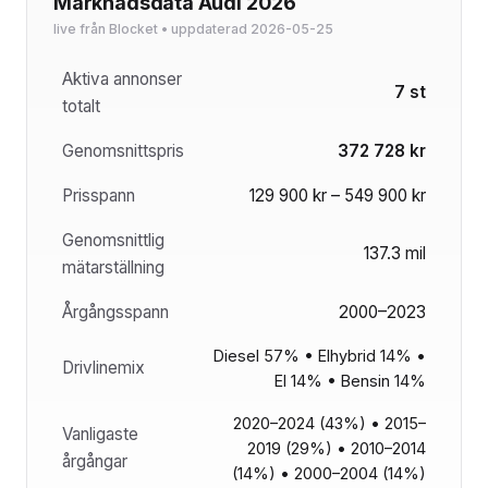
Marknadsdata Audi 2026
live från Blocket • uppdaterad 2026-05-25
Aktiva annonser
7 st
totalt
Genomsnittspris
372 728 kr
Prisspann
129 900 kr – 549 900 kr
Genomsnittlig
137.3 mil
mätarställning
Årgångsspann
2000–2023
Diesel 57% • Elhybrid 14% •
Drivlinemix
El 14% • Bensin 14%
2020–2024 (43%) • 2015–
Vanligaste
2019 (29%) • 2010–2014
årgångar
(14%) • 2000–2004 (14%)