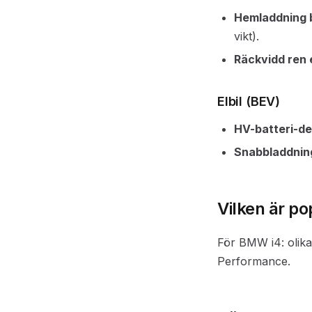
Hemladdning 
vikt).
Räckvidd ren 
Elbil (BEV)
HV-batteri-d
Snabbladdning
Vilken är p
För BMW i4: olik
Performance.