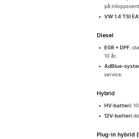
på inloppsvent
VW 1.4 TSI EA
Diesel
EGR + DPF
: st
10 år.
AdBlue-syst
service.
Hybrid
HV-batteri
: 1
12V-batteri
dö
Plug-in hybrid 