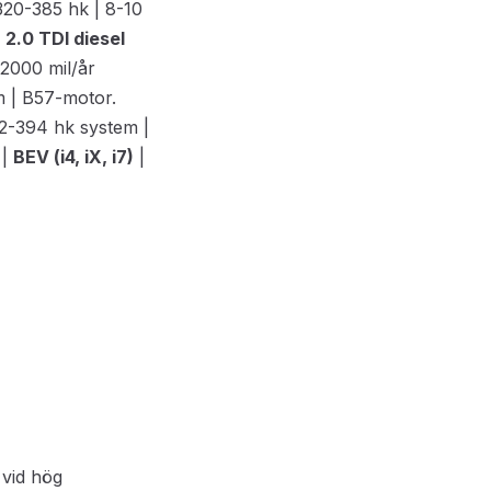
320-385 hk | 8-10
|
2.0 TDI diesel
>2000 mil/år
m | B57-motor.
2-394 hk system |
 |
BEV (i4, iX, i7)
|
 vid hög