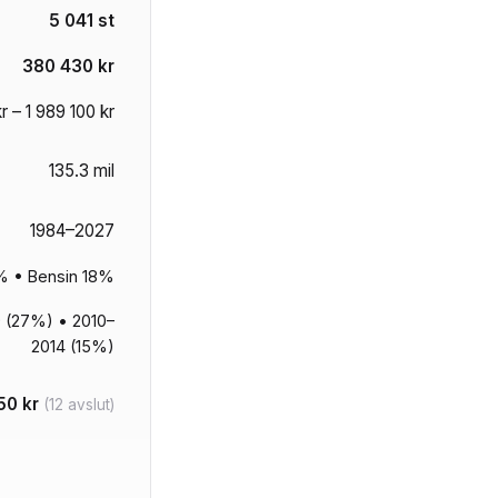
5 041 st
380 430 kr
r – 1 989 100 kr
135.3 mil
1984–2027
0% • Bensin 18%
 (27%) • 2010–
2014 (15%)
50 kr
(12 avslut)