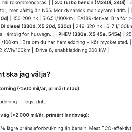
0 mil rekommenderas. | |
3.0 turbo bensin (M340i, 340i)
| 
r, mer pålitlig än N55. Mer dynamisk men dyrare i drift. | 
20d)
| 150-200 hk | 5-6.5 l/100km | EA189-derivat. Bra för 
TDI diesel (330d, X5 30d, 530d)
| 249-320 hk | 6-7 l/100k
, lämplig för husvagn. | |
PHEV (330e, X5 45e, 545e)
| 25
 l/100km | Bra om du har hemladdning + kör mycket stad. |
2 kWh/100km | iDrive 8, snabbladdning 200 kW. |
nt ska jag välja?
örning (<500 mil/år, primärt stad)
:
ddning — lägst drift.
väg (>2 000 mil/år, primärt landsväg)
:
% lägre bränsleförbrukning än bensin. Mest TCO-effektivt