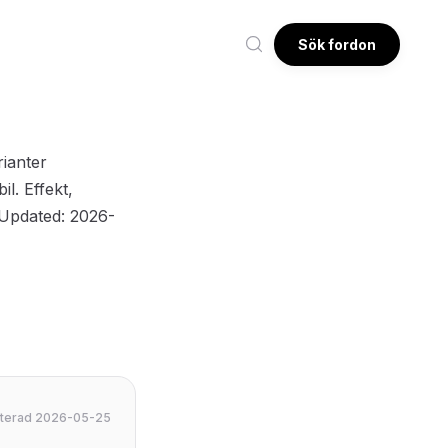
Sök fordon
rianter
l. Effekt,
 Updated: 2026-
daterad 2026-05-25