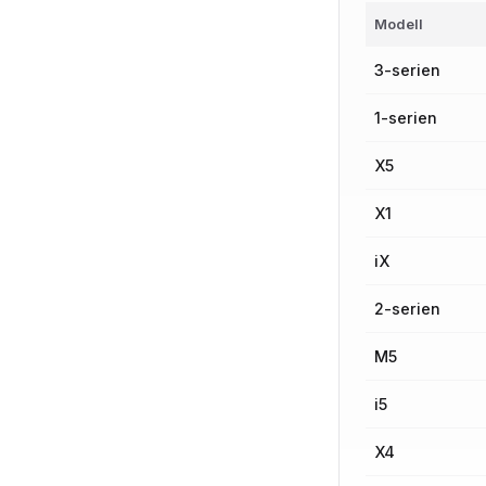
Modell
3-serien
1-serien
X5
X1
iX
2-serien
M5
i5
X4