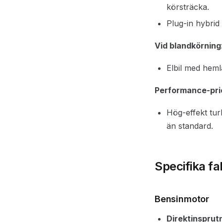
körsträcka.
Plug-in hybri
Vid blandkörning
Elbil med hem
Performance-prio
Hög-effekt tu
än standard.
Specifika fa
Bensinmotor
Direktinsprut