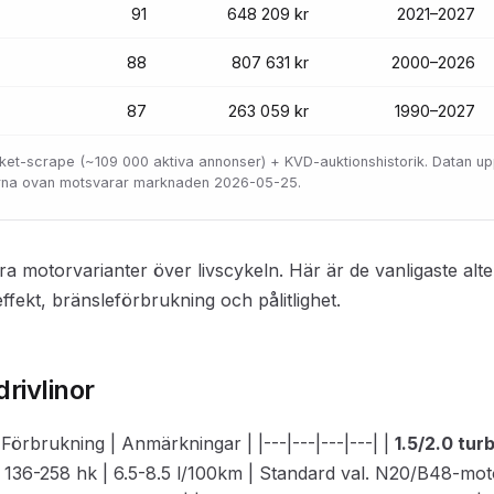
91
648 209 kr
2021–2027
88
807 631 kr
2000–2026
87
263 059 kr
1990–2027
locket-scrape (~109 000 aktiva annonser) + KVD-auktionshistorik. Datan u
orna ovan motsvarar marknaden 2026-05-25.
ra motorvarianter över livscykeln. Här är de vanligaste alt
fekt, bränsleförbrukning och pålitlighet.
drivlinor
 | Förbrukning | Anmärkningar | |---|---|---|---| |
1.5/2.0 turb
 136-258 hk | 6.5-8.5 l/100km | Standard val. N20/B48-mot