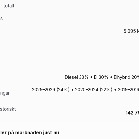
 totalt
is
5 095 k
Diesel 33% • El 30% • Elhybrid 2
2025–2029 (24%) • 2020–2024 (22%) • 2015–2019
ångar
storiskt
142 7
ler på marknaden just nu