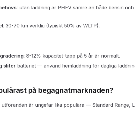
behövs
: utan laddning är PHEV sämre än både bensin och 
el
: 30-70 km verklig (typiskt 50% av WLTP).
egradering
: 8-12% kapacitet-tapp på 5 år är normalt.
 sliter
batteriet — använd hemladdning för dagliga laddnin
opulärast på begagnatmarknaden?
a utföranden är ungefär lika populära — Standard Range, 