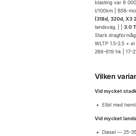
blasting var 8 00
l/100km | B58-moto
(318d, 320d, X3 
landsväg. | |
3.0 
Stark dragförmåga
WLTP 1.5-2.5 + el
286-619 hk | 17-2
Vilken varia
Vid mycket stadk
Elbil med hemla
Vid mycket lands
Diesel — 25-35