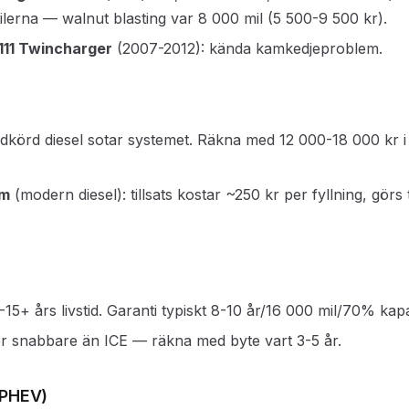
ilerna — walnut blasting var 8 000 mil (5 500-9 500 kr).
111 Twincharger
(2007-2012): kända kamkedjeproblem.
adkörd diesel sotar systemet. Räkna med 12 000-18 000 kr i
em
(modern diesel): tillsats kostar ~250 kr per fyllning, görs 
0-15+ års livstid. Garanti typiskt 8-10 år/16 000 mil/70% kapa
r snabbare än ICE — räkna med byte vart 3-5 år.
(PHEV)