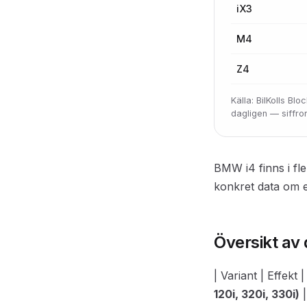
iX3
M4
Z4
Källa: BilKolls B
dagligen — siffr
BMW i4 finns i fle
konkret data om ef
Översikt av 
| Variant | Effekt
120i, 320i, 330i)
|