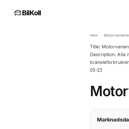
BilKoll
Hem
›
Motorvariante
Title: Motorvaria
Description: Alla 
bränsleförbruknin
05-23
Motor
Marknadsda