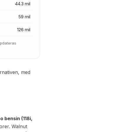
44.3 mil
59 mil
126 mil
ppdateras
ernativen, med
o bensin (118i,
orer. Walnut