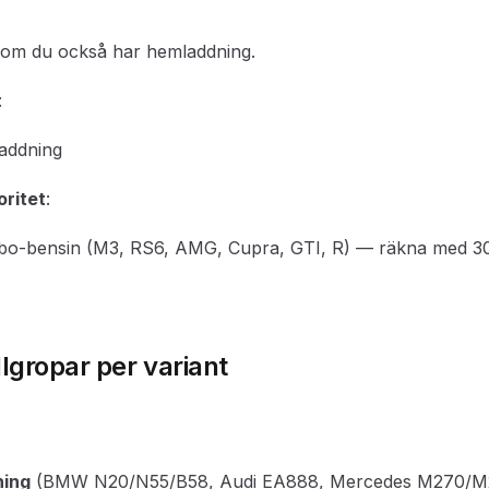
d om du också har hemladdning.
:
laddning
ritet
:
rbo-bensin (M3, RS6, AMG, Cupra, GTI, R) — räkna med 
llgropar per variant
ning
(BMW N20/N55/B58, Audi EA888, Mercedes M270/M27