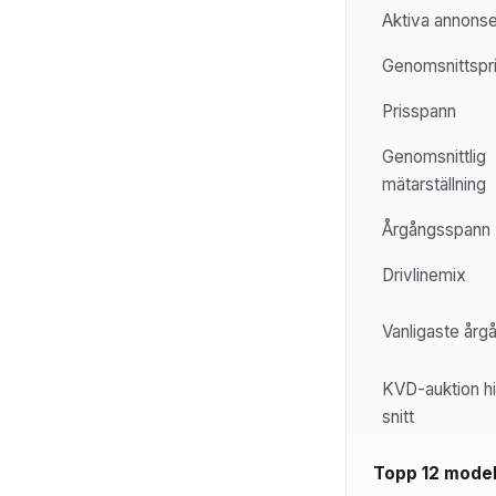
Aktiva annonser
Genomsnittspr
Prisspann
Genomsnittlig
mätarställning
Årgångsspann
Drivlinemix
Vanligaste årg
KVD-auktion hi
snitt
Topp 12 model