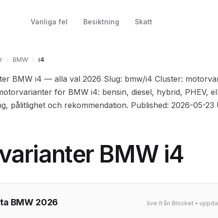
Vanliga fel
Besiktning
Skatt
r
›
BMW
›
i4
nter BMW i4 — alla val 2026 Slug: bmw/i4 Cluster: motorva
motorvarianter för BMW i4: bensin, diesel, hybrid, PHEV, elbi
g, pålitlighet och rekommendation. Published: 2026-05-23
varianter BMW i4
ta BMW 2026
live från Blocket • upp