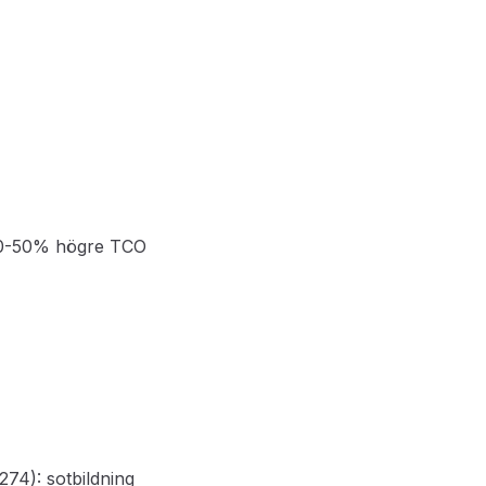
30-50% högre TCO
4): sotbildning