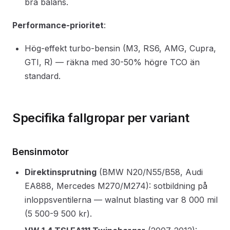
bra balans.
Performance-prioritet
:
Hög-effekt turbo-bensin (M3, RS6, AMG, Cupra,
GTI, R) — räkna med 30-50% högre TCO än
standard.
Specifika fallgropar per variant
Bensinmotor
Direktinsprutning
(BMW N20/N55/B58, Audi
EA888, Mercedes M270/M274): sotbildning på
inloppsventilerna — walnut blasting var 8 000 mil
(5 500-9 500 kr).