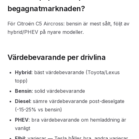
begagnatmarknaden?
För Citroën C5 Aircross: bensin är mest sålt, följt av
hybrid/PHEV på nyare modeller.
Värdebevarande per drivlina
Hybrid
: bäst värdebevarande (Toyota/Lexus
topp)
Bensin
: solid värdebevarande
Diesel
: sämre värdebevarande post-dieselgate
(-15-25% vs bensin)
PHEV
: bra värdebevarande om hemladdning är
vanligt
Elbil
: varierar — Tesla håller bra, andra varierar