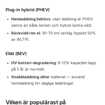
Plug-in hybrid (PHEV)
Hemladdning behövs
: utan laddning är PHEV
sämre än både bensin och hybrid (extra vikt).
Räckvidd ren el
: 30-70 km verklig (typiskt 50%
av WLTP).
Elbil (BEV)
HV-batteri-degradering
: 8-12% kapacitet-tapp
på 5 år är normalt.
Snabbladdning sliter
batteriet — använd
hemladdning för dagliga laddningar.
Vilken är populärast på