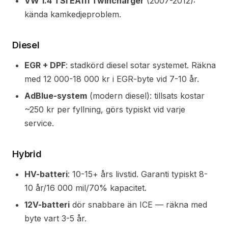
VW 1.4 TSI EA111 Twincharger
(2007-2012):
kända kamkedjeproblem.
Diesel
EGR + DPF
: stadkörd diesel sotar systemet. Räkna
med 12 000-18 000 kr i EGR-byte vid 7-10 år.
AdBlue-system
(modern diesel): tillsats kostar
~250 kr per fyllning, görs typiskt vid varje
service.
Hybrid
HV-batteri
: 10-15+ års livstid. Garanti typiskt 8-
10 år/16 000 mil/70% kapacitet.
12V-batteri
dör snabbare än ICE — räkna med
byte vart 3-5 år.