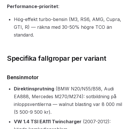
Performance-prioritet
:
Hög-effekt turbo-bensin (M3, RS6, AMG, Cupra,
GTI, R) — räkna med 30-50% högre TCO än
standard.
Specifika fallgropar per variant
Bensinmotor
Direktinsprutning
(BMW N20/N55/B58, Audi
EA888, Mercedes M270/M274): sotbildning på
inloppsventilerna — walnut blasting var 8 000 mil
(5 500-9 500 kr).
VW 1.4 TSI EA111 Twincharger
(2007-2012):