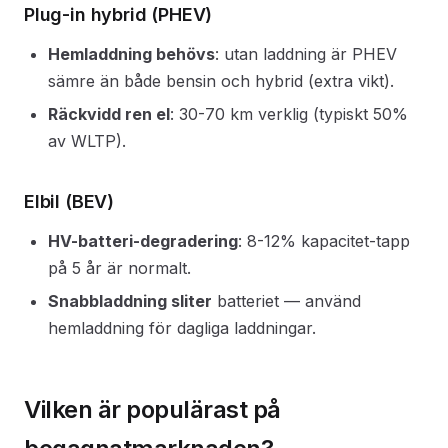
Plug-in hybrid (PHEV)
Hemladdning behövs
: utan laddning är PHEV
sämre än både bensin och hybrid (extra vikt).
Räckvidd ren el
: 30-70 km verklig (typiskt 50%
av WLTP).
Elbil (BEV)
HV-batteri-degradering
: 8-12% kapacitet-tapp
på 5 år är normalt.
Snabbladdning sliter
batteriet — använd
hemladdning för dagliga laddningar.
Vilken är populärast på