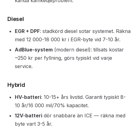
kända kamkedjeproblem.
Diesel
EGR + DPF
: stadkörd diesel sotar systemet. Räkna
med 12 000-18 000 kr i EGR-byte vid 7-10 år.
AdBlue-system
(modern diesel): tillsats kostar
~250 kr per fyllning, görs typiskt vid varje
service.
Hybrid
HV-batteri
: 10-15+ års livstid. Garanti typiskt 8-
10 år/16 000 mil/70% kapacitet.
12V-batteri
dör snabbare än ICE — räkna med
byte vart 3-5 år.