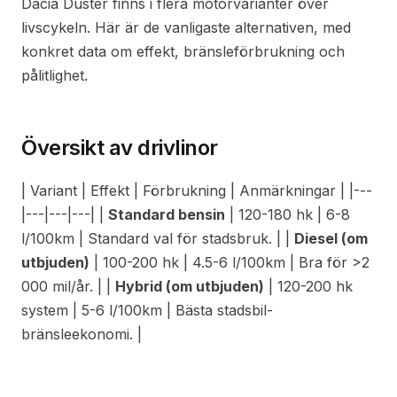
Dacia Duster finns i flera motorvarianter över
livscykeln. Här är de vanligaste alternativen, med
konkret data om effekt, bränsleförbrukning och
pålitlighet.
Översikt av drivlinor
| Variant | Effekt | Förbrukning | Anmärkningar | |---
|---|---|---| |
Standard bensin
| 120-180 hk | 6-8
l/100km | Standard val för stadsbruk. | |
Diesel (om
utbjuden)
| 100-200 hk | 4.5-6 l/100km | Bra för >2
000 mil/år. | |
Hybrid (om utbjuden)
| 120-200 hk
system | 5-6 l/100km | Bästa stadsbil-
bränsleekonomi. |