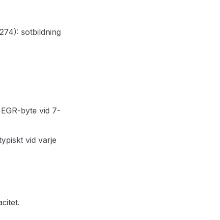
4): sotbildning
 EGR-byte vid 7-
typiskt vid varje
citet.