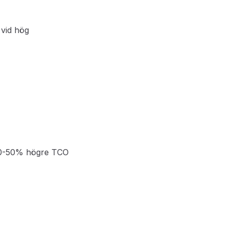
 vid hög
30-50% högre TCO