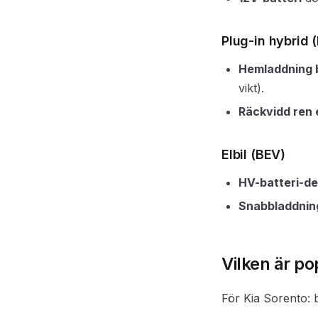
Plug-in hybrid 
Hemladdning 
vikt).
Räckvidd ren 
Elbil (BEV)
HV-batteri-d
Snabbladdning
Vilken är p
För Kia Sorento: 