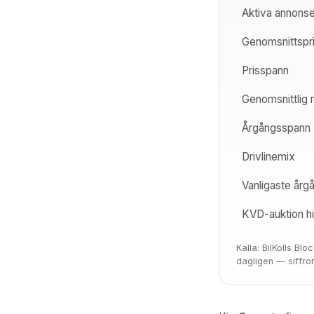
Aktiva annonser
Genomsnittspr
Prisspann
Genomsnittlig m
Årgångsspann
Drivlinemix
Vanligaste årg
KVD-auktion his
Källa: BilKolls B
dagligen — siffr