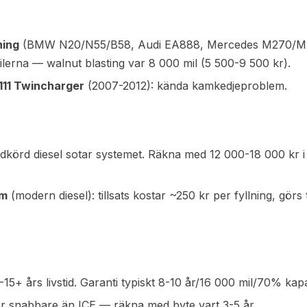
ning
(BMW N20/N55/B58, Audi EA888, Mercedes M270/M27
ilerna — walnut blasting var 8 000 mil (5 500-9 500 kr).
111 Twincharger
(2007-2012): kända kamkedjeproblem.
adkörd diesel sotar systemet. Räkna med 12 000-18 000 kr i
em
(modern diesel): tillsats kostar ~250 kr per fyllning, görs 
0-15+ års livstid. Garanti typiskt 8-10 år/16 000 mil/70% kapa
r snabbare än ICE — räkna med byte vart 3-5 år.