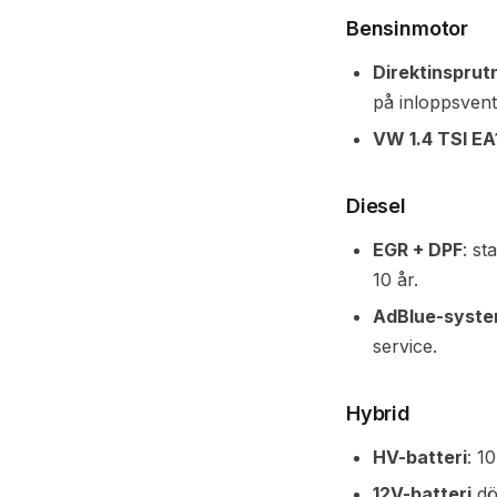
Bensinmotor
Direktinsprut
på inloppsvent
VW 1.4 TSI EA
Diesel
EGR + DPF
: st
10 år.
AdBlue-syst
service.
Hybrid
HV-batteri
: 1
12V-batteri
dö