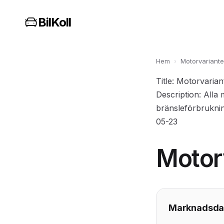
BilKoll
Hem
›
Motorvariante
Title: Motorvaria
Description: Alla 
bränsleförbruknin
05-23
Motor
Marknadsdat