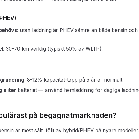
(PHEV)
behövs
: utan laddning är PHEV sämre än både bensin och 
el
: 30-70 km verklig (typiskt 50% av WLTP).
egradering
: 8-12% kapacitet-tapp på 5 år är normalt.
 sliter
batteriet — använd hemladdning för dagliga laddnin
opulärast på begagnatmarknaden?
bensin är mest sålt, följt av hybrid/PHEV på nyare modeller