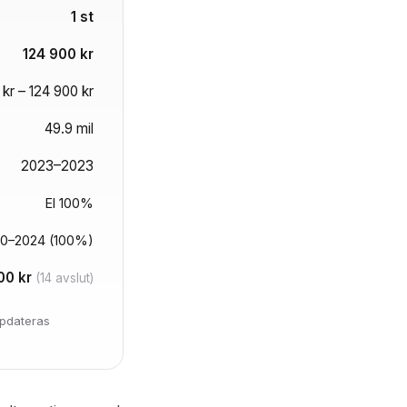
1 st
124 900 kr
kr – 124 900 kr
49.9 mil
2023–2023
El 100%
0–2024 (100%)
00 kr
(14 avslut)
ppdateras