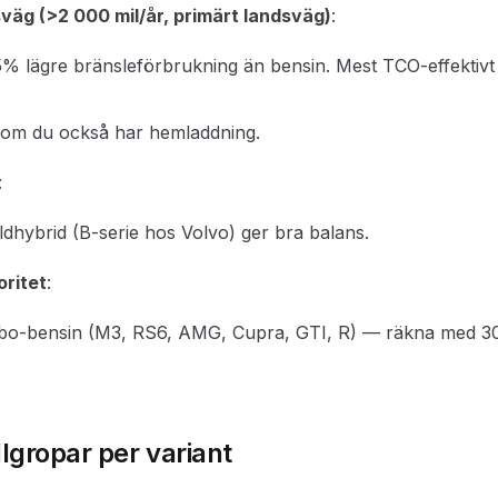
väg (>2 000 mil/år, primärt landsväg)
:
% lägre bränsleförbrukning än bensin. Mest TCO-effektivt
d om du också har hemladdning.
:
ildhybrid (B-serie hos Volvo) ger bra balans.
ritet
:
rbo-bensin (M3, RS6, AMG, Cupra, GTI, R) — räkna med 
llgropar per variant