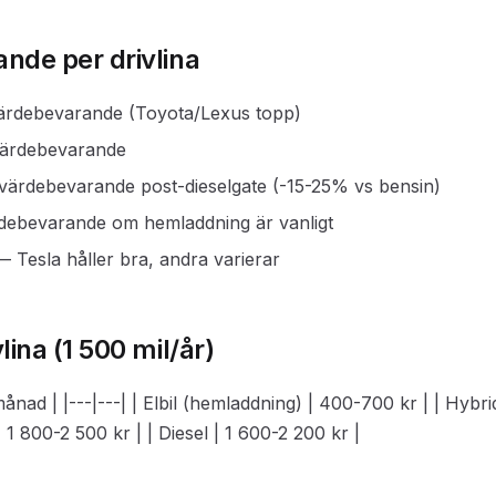
nde per drivlina
värdebevarande (Toyota/Lexus topp)
 värdebevarande
 värdebevarande post-dieselgate (-15-25% vs bensin)
rdebevarande om hemladdning är vanligt
 — Tesla håller bra, andra varierar
lina (1 500 mil/år)
-/månad | |---|---| | Elbil (hemladdning) | 400-700 kr | | Hybr
| 1 800-2 500 kr | | Diesel | 1 600-2 200 kr |