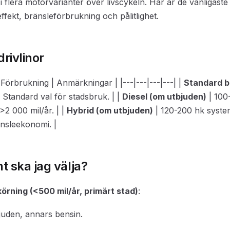
i flera motorvarianter över livscykeln. Här är de vanligaste
fekt, bränsleförbrukning och pålitlighet.
drivlinor
 | Förbrukning | Anmärkningar | |---|---|---|---| |
Standard b
 Standard val för stadsbruk. | |
Diesel (om utbjuden)
| 100
>2 000 mil/år. | |
Hybrid (om utbjuden)
| 120-200 hk system
änsleekonomi. |
nt ska jag välja?
örning (<500 mil/år, primärt stad)
:
juden, annars bensin.