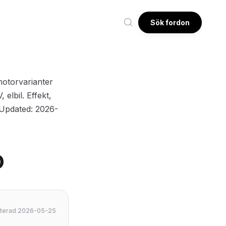
Sök fordon
motorvarianter
elbil. Effekt,
 Updated: 2026-
o
daterad 2026-05-25