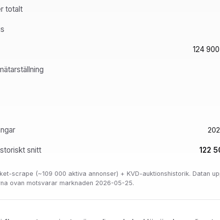
 totalt
is
124 900 
ätarställning
ångar
202
toriskt snitt
122 5
locket-scrape (~109 000 aktiva annonser) + KVD-auktionshistorik. Datan u
orna ovan motsvarar marknaden 2026-05-25.