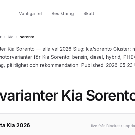
Vanliga fel
Besiktning
Skatt
r
›
Kia
›
sorento
nter Kia Sorento — alla val 2026 Slug: kia/sorento Cluster: 
motorvarianter för Kia Sorento: bensin, diesel, hybrid, PHEV, 
g, pålitlighet och rekommendation. Published: 2026-05-23
varianter Kia Sorent
a Kia 2026
live från Blocket • upp