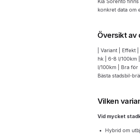
Kia Sorento finns 
konkret data om ef
Översikt av 
| Variant | Effekt
hk | 6-8 l/100km |
l/100km | Bra för 
Bästa stadsbil-br
Vilken varia
Vid mycket stadk
Hybrid om utb