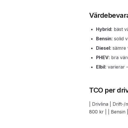
Värdebevara
Hybrid
: bäst 
Bensin
: solid
Diesel
: sämre
PHEV
: bra vä
Elbil
: varierar
TCO per driv
| Drivlina | Drift
800 kr | | Bensin 