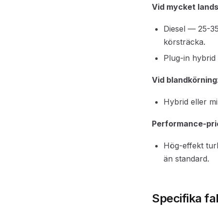
Vid mycket lands
Diesel — 25-35
körsträcka.
Plug-in hybri
Vid blandkörning
Hybrid eller m
Performance-prio
Hög-effekt tu
än standard.
Specifika fa