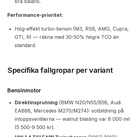
bra balans.
Performance-prioritet
:
Hög-effekt turbo-bensin (M3, RS6, AMG, Cupra,
GTI, R) — räkna med 30-50% högre TCO än
standard.
Specifika fallgropar per variant
Bensinmotor
Direktinsprutning
(BMW N20/N55/B58, Audi
EA888, Mercedes M270/M274): sotbildning på
inloppsventilerna — walnut blasting var 8 000 mil
(5 500-9 500 kr).