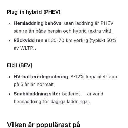
Plug-in hybrid (PHEV)
Hemladdning behövs
: utan laddning är PHEV
sämre än både bensin och hybrid (extra vikt).
Räckvidd ren el
: 30-70 km verklig (typiskt 50%
av WLTP).
Elbil (BEV)
HV-batteri-degradering
: 8-12% kapacitet-tapp
på 5 år är normalt.
Snabbladdning sliter
batteriet — använd
hemladdning för dagliga laddningar.
Vilken är populärast på