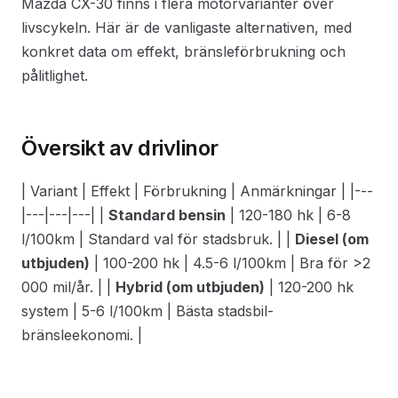
Mazda CX-30 finns i flera motorvarianter över
livscykeln. Här är de vanligaste alternativen, med
konkret data om effekt, bränsleförbrukning och
pålitlighet.
Översikt av drivlinor
| Variant | Effekt | Förbrukning | Anmärkningar | |---
|---|---|---| |
Standard bensin
| 120-180 hk | 6-8
l/100km | Standard val för stadsbruk. | |
Diesel (om
utbjuden)
| 100-200 hk | 4.5-6 l/100km | Bra för >2
000 mil/år. | |
Hybrid (om utbjuden)
| 120-200 hk
system | 5-6 l/100km | Bästa stadsbil-
bränsleekonomi. |