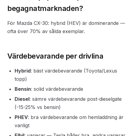
begagnatmarknaden?
För Mazda CX-30: hybrid (HEV) är dominerande —
ofta över 70% av sålda exemplar.
Värdebevarande per drivlina
Hybrid
: bäst värdebevarande (Toyota/Lexus
topp)
Bensin
: solid värdebevarande
Diesel
: sämre värdebevarande post-dieselgate
(-15-25% vs bensin)
PHEV
: bra värdebevarande om hemladdning är
vanligt
Elbil
: varierar — Tesla håller bra, andra varierar