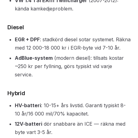
VW 1.4 TSI EA111 Twincharger
(2007-2012):
kända kamkedjeproblem.
Diesel
EGR + DPF
: stadkörd diesel sotar systemet. Räkna
med 12 000-18 000 kr i EGR-byte vid 7-10 år.
AdBlue-system
(modern diesel): tillsats kostar
~250 kr per fyllning, görs typiskt vid varje
service.
Hybrid
HV-batteri
: 10-15+ års livstid. Garanti typiskt 8-
10 år/16 000 mil/70% kapacitet.
12V-batteri
dör snabbare än ICE — räkna med
byte vart 3-5 år.