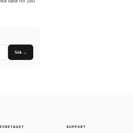
ika data för just
Sök →
FÖRETAGET
SUPPORT