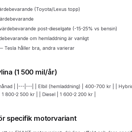
värdebevarande (Toyota/Lexus topp)
 värdebevarande
 värdebevarande post-dieselgate (-15-25% vs bensin)
rdebevarande om hemladdning är vanligt
 — Tesla håller bra, andra varierar
lina (1 500 mil/år)
-/månad | |---|---| | Elbil (hemladdning) | 400-700 kr | | Hybr
| 1 800-2 500 kr | | Diesel | 1 600-2 200 kr |
ör specifik motorvariant