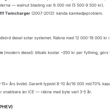
ilerna — walnut blasting var 8 000 mil (5 500-9 500 kr).
111 Twincharger
(2007-2012): kända kamkedjeproblem.
adkörd diesel sotar systemet. Räkna med 12 000-18 000 kr i
em
(modern diesel): tillsats kostar ~250 kr per fyllning, görs 
0-15+ års livstid. Garanti typiskt 8-10 år/16 000 mil/70% kapa
r snabbare än ICE — räkna med byte vart 3-5 år.
(PHEV)