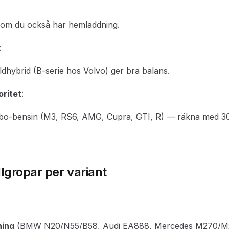
d om du också har hemladdning.
:
ildhybrid (B-serie hos Volvo) ger bra balans.
ritet
:
rbo-bensin (M3, RS6, AMG, Cupra, GTI, R) — räkna med 
llgropar per variant
ning
(BMW N20/N55/B58, Audi EA888, Mercedes M270/M27