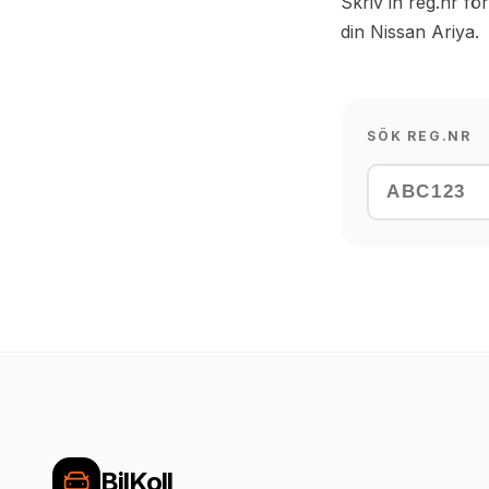
Skriv in reg.nr fö
din Nissan Ariya.
SÖK REG.NR
BilKoll