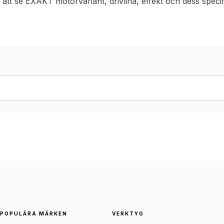
r att se EXAKT motorvariant, drivlina, effekt och dess specif
POPULÄRA MÄRKEN
VERKTYG