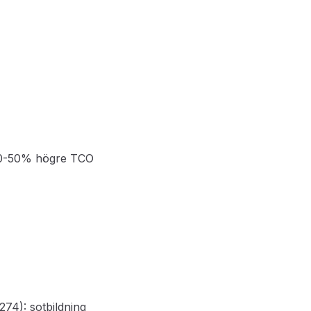
30-50% högre TCO
4): sotbildning