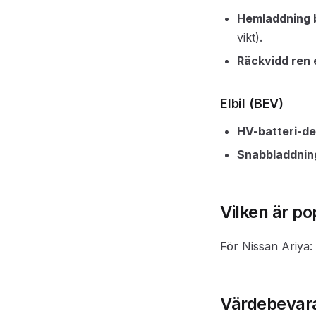
Hemladdning 
vikt).
Räckvidd ren 
Elbil (BEV)
HV-batteri-d
Snabbladdning
Vilken är p
För Nissan Ariya
Värdebevara