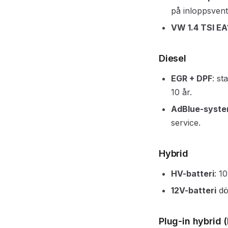
på inloppsvent
VW 1.4 TSI EA
Diesel
EGR + DPF
: st
10 år.
AdBlue-syst
service.
Hybrid
HV-batteri
: 1
12V-batteri
dö
Plug-in hybrid 