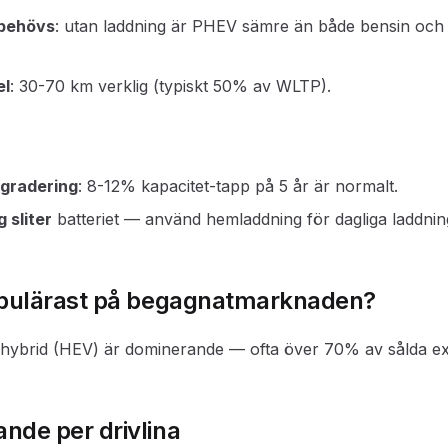
behövs
: utan laddning är PHEV sämre än både bensin och 
el
: 30-70 km verklig (typiskt 50% av WLTP).
egradering
: 8-12% kapacitet-tapp på 5 år är normalt.
 sliter
batteriet — använd hemladdning för dagliga laddnin
opulärast på begagnatmarknaden?
: hybrid (HEV) är dominerande — ofta över 70% av sålda e
nde per drivlina