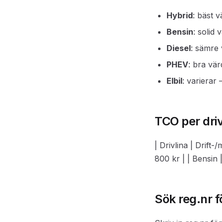
Hybrid
: bäst 
Bensin
: solid
Diesel
: sämre
PHEV
: bra vä
Elbil
: varierar
TCO per driv
| Drivlina | Drift
800 kr | | Bensin 
Sök reg.nr f