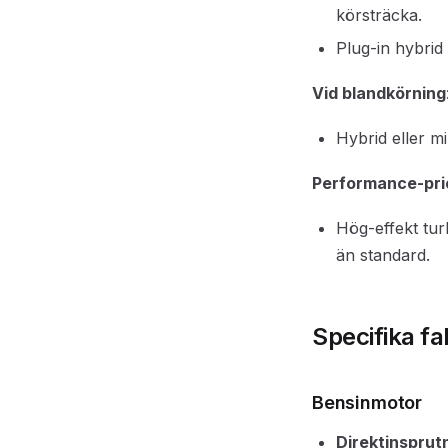
körsträcka.
Plug-in hybri
Vid blandkörning
Hybrid eller m
Performance-prio
Hög-effekt tu
än standard.
Specifika fa
Bensinmotor
Direktinsprut