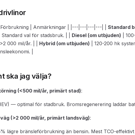
drivlinor
 | Förbrukning | Anmärkningar | |---|---|---|---| |
Standard b
 Standard val för stadsbruk. | |
Diesel (om utbjuden)
| 100
>2 000 mil/år. | |
Hybrid (om utbjuden)
| 120-200 hk system
änsleekonomi. |
nt ska jag välja?
örning (<500 mil/år, primärt stad)
:
V) — optimal för stadbruk. Bromsregenerering laddar batt
väg (>2 000 mil/år, primärt landsväg)
:
% lägre bränsleförbrukning än bensin. Mest TCO-effektivt