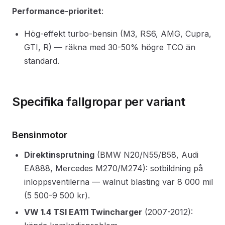
Performance-prioritet
:
Hög-effekt turbo-bensin (M3, RS6, AMG, Cupra,
GTI, R) — räkna med 30-50% högre TCO än
standard.
Specifika fallgropar per variant
Bensinmotor
Direktinsprutning
(BMW N20/N55/B58, Audi
EA888, Mercedes M270/M274): sotbildning på
inloppsventilerna — walnut blasting var 8 000 mil
(5 500-9 500 kr).
VW 1.4 TSI EA111 Twincharger
(2007-2012):