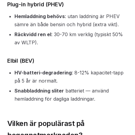
Plug-in hybrid (PHEV)
Hemladdning behövs
: utan laddning är PHEV
sämre än både bensin och hybrid (extra vikt).
Räckvidd ren el
: 30-70 km verklig (typiskt 50%
av WLTP).
Elbil (BEV)
HV-batteri-degradering
: 8-12% kapacitet-tapp
på 5 år är normalt.
Snabbladdning sliter
batteriet — använd
hemladdning för dagliga laddningar.
Vilken är populärast på