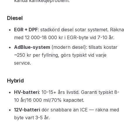
kända kamkedjeproblem.
Diesel
EGR + DPF
: stadkörd diesel sotar systemet. Räkna
med 12 000-18 000 kr i EGR-byte vid 7-10 år.
AdBlue-system
(modern diesel): tillsats kostar
~250 kr per fyllning, görs typiskt vid varje
service.
Hybrid
HV-batteri
: 10-15+ års livstid. Garanti typiskt 8-
10 år/16 000 mil/70% kapacitet.
12V-batteri
dör snabbare än ICE — räkna med
byte vart 3-5 år.