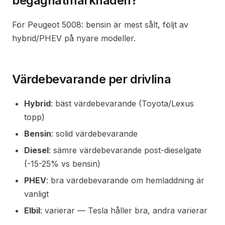
begagnatmarknaden?
För Peugeot 5008: bensin är mest sålt, följt av
hybrid/PHEV på nyare modeller.
Värdebevarande per drivlina
Hybrid
: bäst värdebevarande (Toyota/Lexus
topp)
Bensin
: solid värdebevarande
Diesel
: sämre värdebevarande post-dieselgate
(-15-25% vs bensin)
PHEV
: bra värdebevarande om hemladdning är
vanligt
Elbil
: varierar — Tesla håller bra, andra varierar