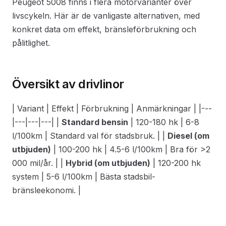
Peugeot 5008 finns i flera motorvarianter över
livscykeln. Här är de vanligaste alternativen, med
konkret data om effekt, bränsleförbrukning och
pålitlighet.
Översikt av drivlinor
| Variant | Effekt | Förbrukning | Anmärkningar | |---
|---|---|---| |
Standard bensin
| 120-180 hk | 6-8
l/100km | Standard val för stadsbruk. | |
Diesel (om
utbjuden)
| 100-200 hk | 4.5-6 l/100km | Bra för >2
000 mil/år. | |
Hybrid (om utbjuden)
| 120-200 hk
system | 5-6 l/100km | Bästa stadsbil-
bränsleekonomi. |