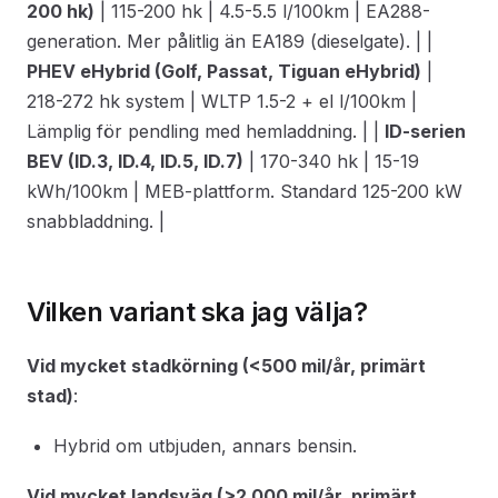
200 hk)
| 115-200 hk | 4.5-5.5 l/100km | EA288-
generation. Mer pålitlig än EA189 (dieselgate). | |
PHEV eHybrid (Golf, Passat, Tiguan eHybrid)
|
218-272 hk system | WLTP 1.5-2 + el l/100km |
Lämplig för pendling med hemladdning. | |
ID-serien
BEV (ID.3, ID.4, ID.5, ID.7)
| 170-340 hk | 15-19
kWh/100km | MEB-plattform. Standard 125-200 kW
snabbladdning. |
Vilken variant ska jag välja?
Vid mycket stadkörning (<500 mil/år, primärt
stad)
:
Hybrid om utbjuden, annars bensin.
Vid mycket landsväg (>2 000 mil/år, primärt