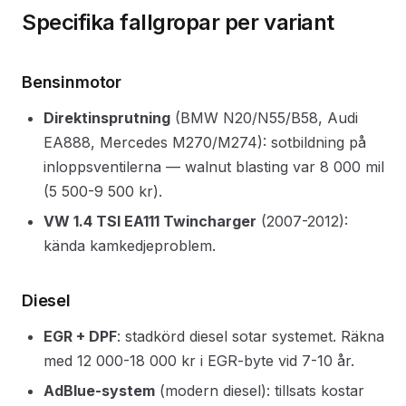
Specifika fallgropar per variant
Bensinmotor
Direktinsprutning
(BMW N20/N55/B58, Audi
EA888, Mercedes M270/M274): sotbildning på
inloppsventilerna — walnut blasting var 8 000 mil
(5 500-9 500 kr).
VW 1.4 TSI EA111 Twincharger
(2007-2012):
kända kamkedjeproblem.
Diesel
EGR + DPF
: stadkörd diesel sotar systemet. Räkna
med 12 000-18 000 kr i EGR-byte vid 7-10 år.
AdBlue-system
(modern diesel): tillsats kostar