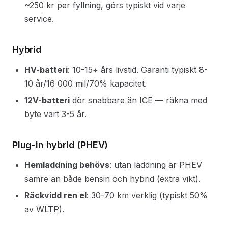
~250 kr per fyllning, görs typiskt vid varje
service.
Hybrid
HV-batteri
: 10-15+ års livstid. Garanti typiskt 8-
10 år/16 000 mil/70% kapacitet.
12V-batteri
dör snabbare än ICE — räkna med
byte vart 3-5 år.
Plug-in hybrid (PHEV)
Hemladdning behövs
: utan laddning är PHEV
sämre än både bensin och hybrid (extra vikt).
Räckvidd ren el
: 30-70 km verklig (typiskt 50%
av WLTP).