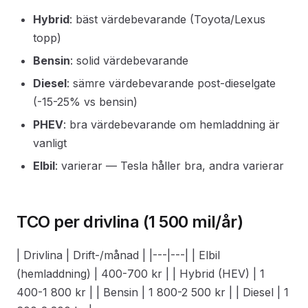
Hybrid
: bäst värdebevarande (Toyota/Lexus
topp)
Bensin
: solid värdebevarande
Diesel
: sämre värdebevarande post-dieselgate
(-15-25% vs bensin)
PHEV
: bra värdebevarande om hemladdning är
vanligt
Elbil
: varierar — Tesla håller bra, andra varierar
TCO per drivlina (1 500 mil/år)
| Drivlina | Drift-/månad | |---|---| | Elbil
(hemladdning) | 400-700 kr | | Hybrid (HEV) | 1
400-1 800 kr | | Bensin | 1 800-2 500 kr | | Diesel | 1