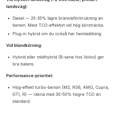
landsväg)
:
Diesel — 25-35% lägre bränsleförbrukning än
bensin. Mest TCO-effektivt vid hög körsträcka.
Plug-in hybrid om du också har hemladdning.
Vid blandkörning
:
Hybrid eller mildhybrid (B-serie hos Volvo) ger
bra balans.
Performance-prioritet
:
Hög-effekt turbo-bensin (M3, RS6, AMG, Cupra,
GTI, R) — räkna med 30-50% högre TCO än
standard.