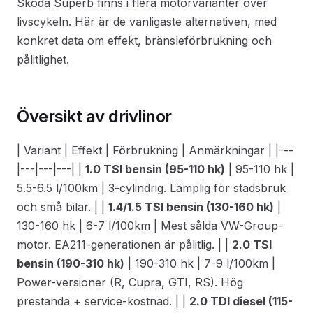
Skoda Superb finns i flera motorvarianter över
livscykeln. Här är de vanligaste alternativen, med
konkret data om effekt, bränsleförbrukning och
pålitlighet.
Översikt av drivlinor
| Variant | Effekt | Förbrukning | Anmärkningar | |---
|---|---|---| |
1.0 TSI bensin (95-110 hk)
| 95-110 hk |
5.5-6.5 l/100km | 3-cylindrig. Lämplig för stadsbruk
och små bilar. | |
1.4/1.5 TSI bensin (130-160 hk)
|
130-160 hk | 6-7 l/100km | Mest sålda VW-Group-
motor. EA211-generationen är pålitlig. | |
2.0 TSI
bensin (190-310 hk)
| 190-310 hk | 7-9 l/100km |
Power-versioner (R, Cupra, GTI, RS). Hög
prestanda + service-kostnad. | |
2.0 TDI diesel (115-