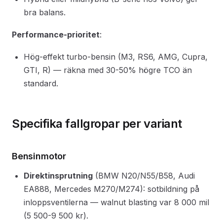
bra balans.
Performance-prioritet
:
Hög-effekt turbo-bensin (M3, RS6, AMG, Cupra,
GTI, R) — räkna med 30-50% högre TCO än
standard.
Specifika fallgropar per variant
Bensinmotor
Direktinsprutning
(BMW N20/N55/B58, Audi
EA888, Mercedes M270/M274): sotbildning på
inloppsventilerna — walnut blasting var 8 000 mil
(5 500-9 500 kr).