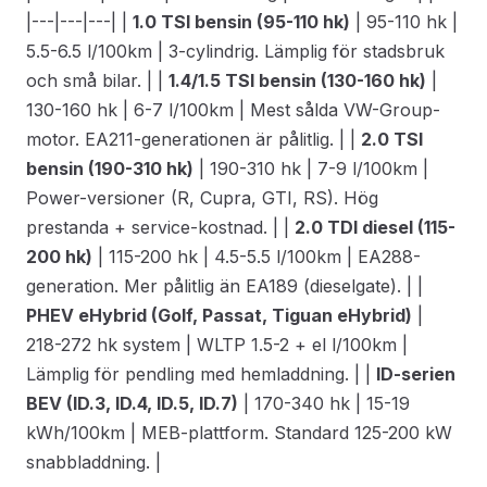
|---|---|---| |
1.0 TSI bensin (95-110 hk)
| 95-110 hk |
5.5-6.5 l/100km | 3-cylindrig. Lämplig för stadsbruk
och små bilar. | |
1.4/1.5 TSI bensin (130-160 hk)
|
130-160 hk | 6-7 l/100km | Mest sålda VW-Group-
motor. EA211-generationen är pålitlig. | |
2.0 TSI
bensin (190-310 hk)
| 190-310 hk | 7-9 l/100km |
Power-versioner (R, Cupra, GTI, RS). Hög
prestanda + service-kostnad. | |
2.0 TDI diesel (115-
200 hk)
| 115-200 hk | 4.5-5.5 l/100km | EA288-
generation. Mer pålitlig än EA189 (dieselgate). | |
PHEV eHybrid (Golf, Passat, Tiguan eHybrid)
|
218-272 hk system | WLTP 1.5-2 + el l/100km |
Lämplig för pendling med hemladdning. | |
ID-serien
BEV (ID.3, ID.4, ID.5, ID.7)
| 170-340 hk | 15-19
kWh/100km | MEB-plattform. Standard 125-200 kW
snabbladdning. |