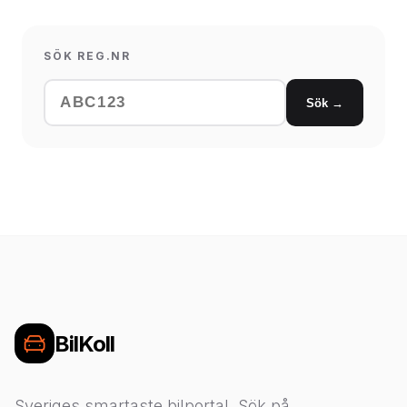
SÖK REG.NR
Sök →
BilKoll
Sveriges smartaste bilportal. Sök på