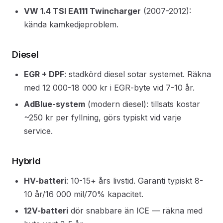
VW 1.4 TSI EA111 Twincharger
(2007-2012):
kända kamkedjeproblem.
Diesel
EGR + DPF
: stadkörd diesel sotar systemet. Räkna
med 12 000-18 000 kr i EGR-byte vid 7-10 år.
AdBlue-system
(modern diesel): tillsats kostar
~250 kr per fyllning, görs typiskt vid varje
service.
Hybrid
HV-batteri
: 10-15+ års livstid. Garanti typiskt 8-
10 år/16 000 mil/70% kapacitet.
12V-batteri
dör snabbare än ICE — räkna med