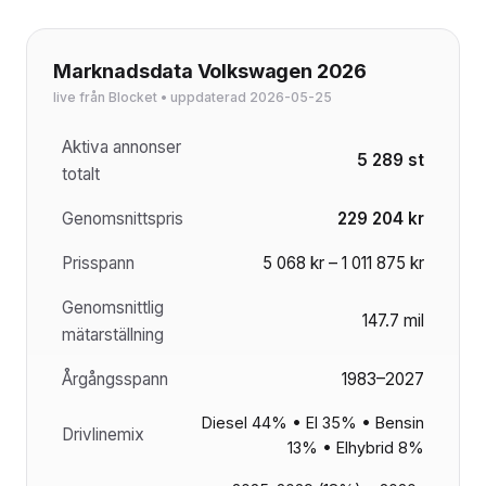
Marknadsdata Volkswagen 2026
live från Blocket • uppdaterad 2026-05-25
Aktiva annonser
5 289 st
totalt
Genomsnittspris
229 204 kr
Prisspann
5 068 kr – 1 011 875 kr
Genomsnittlig
147.7 mil
mätarställning
Årgångsspann
1983–2027
Diesel 44% • El 35% • Bensin
Drivlinemix
13% • Elhybrid 8%