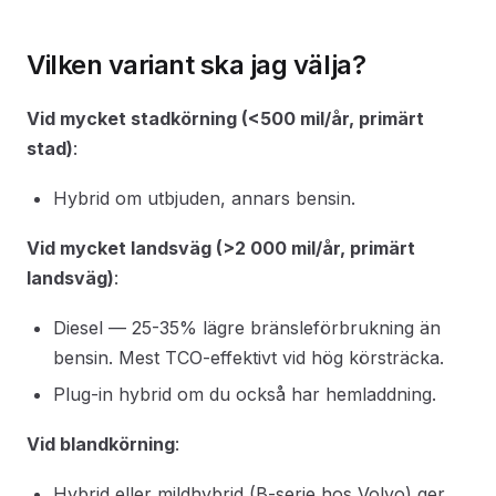
Vilken variant ska jag välja?
Vid mycket stadkörning (<500 mil/år, primärt
stad)
:
Hybrid om utbjuden, annars bensin.
Vid mycket landsväg (>2 000 mil/år, primärt
landsväg)
:
Diesel — 25-35% lägre bränsleförbrukning än
bensin. Mest TCO-effektivt vid hög körsträcka.
Plug-in hybrid om du också har hemladdning.
Vid blandkörning
:
Hybrid eller mildhybrid (B-serie hos Volvo) ger