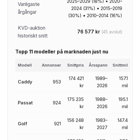
2025–2029 (18%) • 2020–
Vanligaste
2024 (31%) • 2015–2019
årgångar
(30%) • 2010–2014 (16%)
KVD-auktion
76 577 kr
(45 avslut)
historiskt snitt
Topp 11 modeller på marknaden just nu
Modell
Annonser
Snittpris
Årsspann
Snittmil
174 421
1989–
157.1
Caddy
953
kr
2026
mil
175 235
1988–
195.1
Passat
924
kr
2026
mil
156 248
1983–
147.4
Golf
921
kr
2027
mil