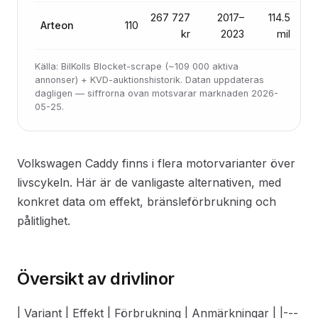
267 727
2017–
114.5
Arteon
110
kr
2023
mil
Källa: BilKolls Blocket-scrape (~109 000 aktiva
annonser) + KVD-auktionshistorik. Datan uppdateras
dagligen — siffrorna ovan motsvarar marknaden 2026-
05-25.
Volkswagen Caddy finns i flera motorvarianter över
livscykeln. Här är de vanligaste alternativen, med
konkret data om effekt, bränsleförbrukning och
pålitlighet.
Översikt av drivlinor
| Variant | Effekt | Förbrukning | Anmärkningar | |---