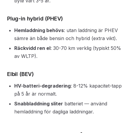
byte vart 3-5 år.
Plug-in hybrid (PHEV)
Hemladdning behövs
: utan laddning är PHEV
sämre än både bensin och hybrid (extra vikt).
Räckvidd ren el
: 30-70 km verklig (typiskt 50%
av WLTP).
Elbil (BEV)
HV-batteri-degradering
: 8-12% kapacitet-tapp
på 5 år är normalt.
Snabbladdning sliter
batteriet — använd
hemladdning för dagliga laddningar.