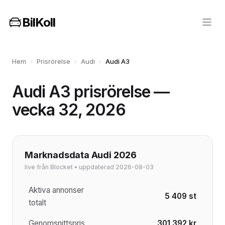
BilKoll
Hem
›
Prisrörelse
›
Audi
›
Audi A3
Audi A3 prisrörelse —
vecka 32, 2026
Marknadsdata Audi 2026
live från Blocket • uppdaterad 2026-08-03
Aktiva annonser
5 409 st
totalt
Genomsnittspris
301 392 kr