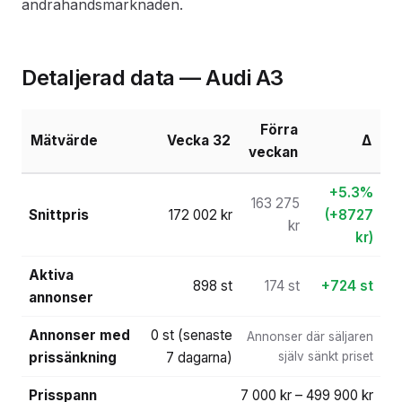
andrahandsmarknaden.
Detaljerad data — Audi A3
Förra
Mätvärde
Vecka 32
Δ
veckan
+5.3%
163 275
Snittpris
172 002 kr
(+8727
kr
kr)
Aktiva
898 st
174 st
+724 st
annonser
Annonser med
0 st (senaste
Annonser där säljaren
prissänkning
7 dagarna)
själv sänkt priset
Prisspann
7 000 kr – 499 900 kr