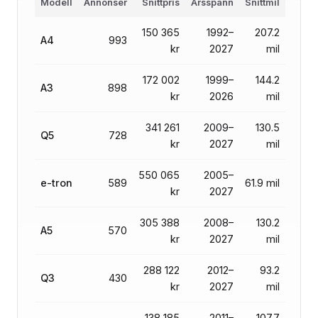
Modell
Annonser
Snittpris
Årsspann
Snittmil
150 365
1992–
207.2
A4
993
kr
2027
mil
172 002
1999–
144.2
A3
898
kr
2026
mil
341 261
2009–
130.5
Q5
728
kr
2027
mil
550 065
2005–
e-tron
589
61.9 mil
kr
2027
305 388
2008–
130.2
A5
570
kr
2027
mil
288 122
2012–
93.2
Q3
430
kr
2027
mil
138 185
2011–
107.7