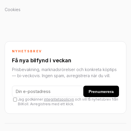
Cookies
NYHETSBREV
Få nya bilfynd i veckan
Prisbevakning, marknadsrörelser och konkreta köptips
— bi-veckovis. Ingen spam, avregistrera när du vill.
Prenumerera
Jag godkänner
integritetspolicyn
och vill få nyhetsbrev från
BilKoll. Avregistrera med ett klick.