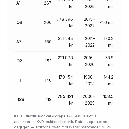
A1
267
kr
2025
mil
778 396
2015–
Q8
200
71.6 mil
kr
2027
321 245
2011–
170.2
A7
160
kr
2022
mil
221 878
2016–
78.8
Q2
153
kr
2026
mil
179 154
1998–
144.2
TT
140
kr
2023
mil
785 421
2000–
108.5
RS6
118
kr
2025
mil
Källa: BilKolls Blocket-scrape (~109 000 aktiva
annonser) + KVD-auktionshistorik. Datan uppdateras
dagligen — siffrorna ovan motsvarar marknaden 2026-