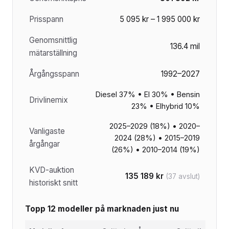
Prisspann
5 095 kr – 1 995 000 kr
Genomsnittlig
136.4 mil
mätarställning
Årgångsspann
1992–2027
Diesel 37% • El 30% • Bensin
Drivlinemix
23% • Elhybrid 10%
2025–2029 (18%) • 2020–
Vanligaste
2024 (28%) • 2015–2019
årgångar
(26%) • 2010–2014 (19%)
KVD-auktion
135 189 kr
(37 avslut)
historiskt snitt
Topp 12 modeller på marknaden just nu