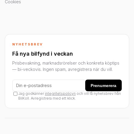
Cookies
NYHETSBREV
Få nya bilfynd i veckan
Prisbevakning, marknadsrörelser och konkreta köptips
— bi-veckovis. Ingen spam, avregistrera när du vill.
Prenumerera
Jag godkänner
integritetspolicyn
och vill få nyhetsbrev från
BilKoll. Avregistrera med ett klick.