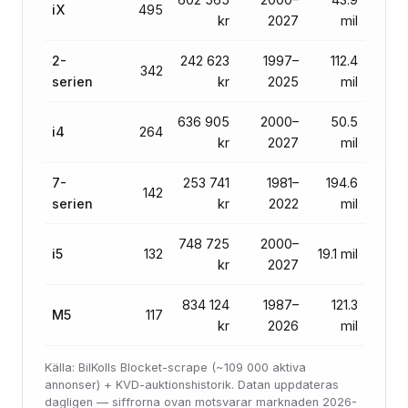
iX
495
kr
2027
mil
2-
242 623
1997–
112.4
342
serien
kr
2025
mil
636 905
2000–
50.5
i4
264
kr
2027
mil
7-
253 741
1981–
194.6
142
serien
kr
2022
mil
748 725
2000–
i5
132
19.1 mil
kr
2027
834 124
1987–
121.3
M5
117
kr
2026
mil
Källa: BilKolls Blocket-scrape (~109 000 aktiva
annonser) + KVD-auktionshistorik. Datan uppdateras
dagligen — siffrorna ovan motsvarar marknaden 2026-