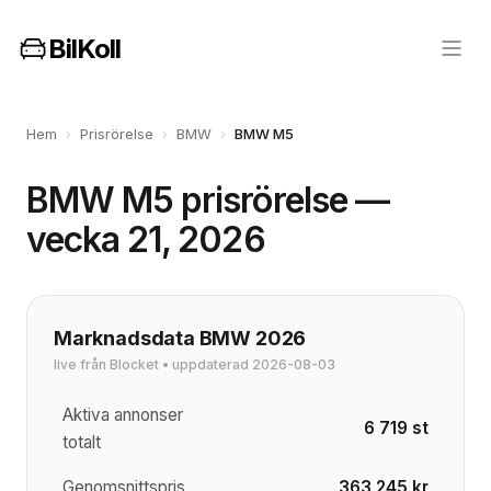
BilKoll
Hem
›
Prisrörelse
›
BMW
›
BMW M5
BMW M5 prisrörelse —
vecka 21, 2026
Marknadsdata BMW 2026
live från Blocket • uppdaterad 2026-08-03
Aktiva annonser
6 719 st
totalt
Genomsnittspris
363 245 kr