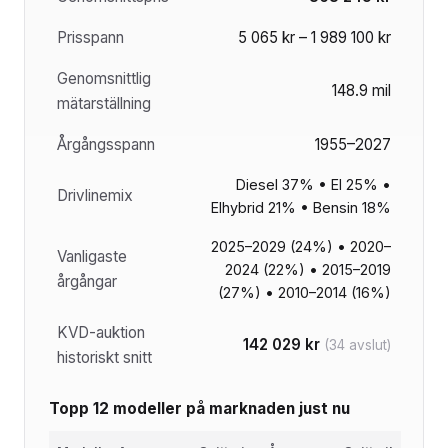
Prisspann
5 065 kr – 1 989 100 kr
Genomsnittlig
148.9 mil
mätarställning
Årgångsspann
1955–2027
Diesel 37% • El 25% •
Drivlinemix
Elhybrid 21% • Bensin 18%
2025–2029 (24%) • 2020–
Vanligaste
2024 (22%) • 2015–2019
årgångar
(27%) • 2010–2014 (16%)
KVD-auktion
142 029 kr
(34 avslut)
historiskt snitt
Topp 12 modeller på marknaden just nu