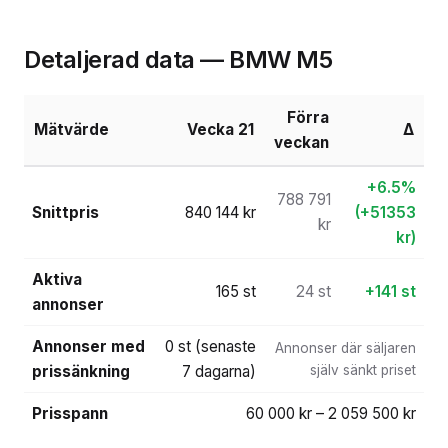
Detaljerad data — BMW M5
Förra
Mätvärde
Vecka 21
Δ
veckan
+6.5%
788 791
Snittpris
840 144 kr
(+51353
kr
kr)
Aktiva
165 st
24 st
+141 st
annonser
Annonser med
0 st (senaste
Annonser där säljaren
prissänkning
7 dagarna)
själv sänkt priset
Prisspann
60 000 kr – 2 059 500 kr