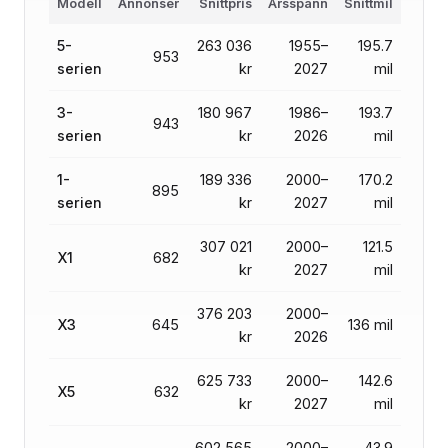
Modell
Annonser
Snittpris
Årsspann
Snittmil
5-
263 036
1955–
195.7
953
serien
kr
2027
mil
3-
180 967
1986–
193.7
943
serien
kr
2026
mil
1-
189 336
2000–
170.2
895
serien
kr
2027
mil
307 021
2000–
121.5
X1
682
kr
2027
mil
376 203
2000–
X3
645
136 mil
kr
2026
625 733
2000–
142.6
X5
632
kr
2027
mil
602 565
2000–
43.9