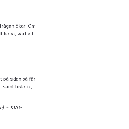
rfrågan ökar. Om
t köpa, värt att
et på sidan så får
 samt historik,
en) + KVD-