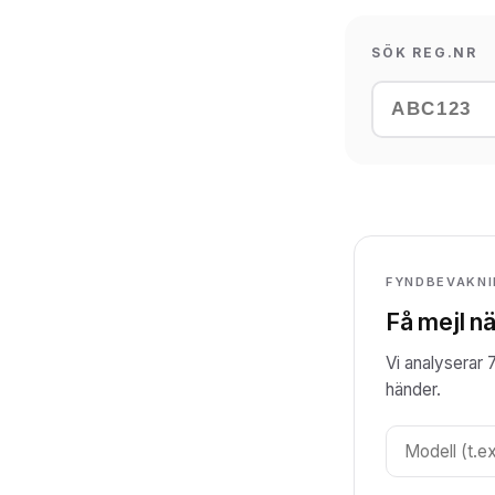
SÖK REG.NR
FYNDBEVAKN
Få mejl nä
Vi analyserar 
händer.