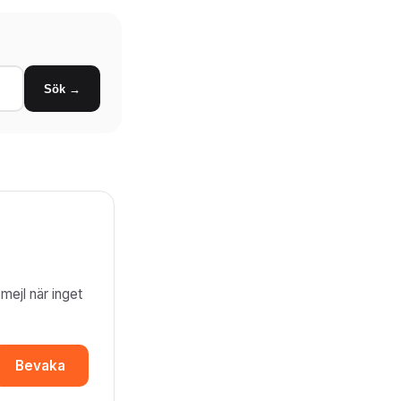
Sök →
mejl när inget
Bevaka