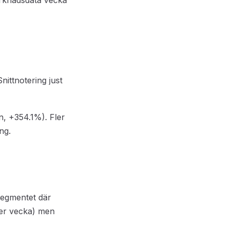
marknadsdata vecka
nittnotering just
n, +354.1%). Fler
ng.
segmentet där
per vecka) men