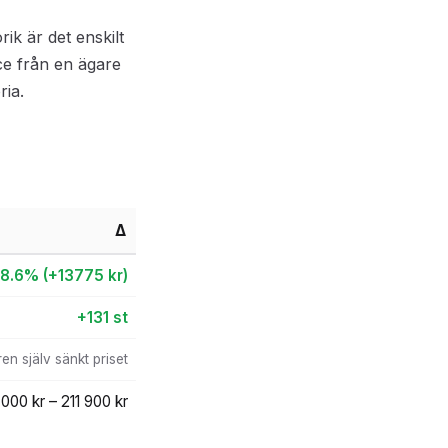
ik är det enskilt
e från en ägare
ia.
Δ
8.6% (+13775 kr)
+131 st
en själv sänkt priset
 000 kr – 211 900 kr