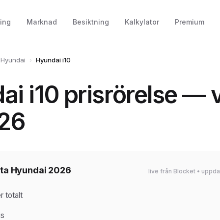
ing
Marknad
Besiktning
Kalkylator
Premium
Hyundai
›
Hyundai i10
i i10 prisrörelse — 
026
ta Hyundai 2026
live från Blocket • upp
 totalt
is