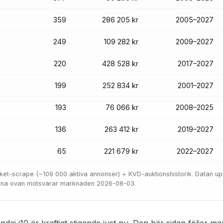
359
286 205 kr
2005–2027
249
109 282 kr
2009–2027
220
428 528 kr
2017–2027
199
252 834 kr
2001–2027
193
76 066 kr
2008–2025
136
263 412 kr
2019–2027
65
221 679 kr
2022–2027
locket-scrape (~109 000 aktiva annonser) + KVD-auktionshistorik. Datan u
orna ovan motsvarar marknaden 2026-08-03.