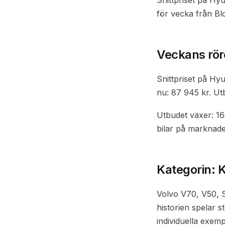
Snittpriset på Hyu
för vecka från B
Veckans rör
Snittpriset på Hyu
nu: 87 945 kr. Ut
Utbudet växer: 16
bilar på marknade
Kategorin: 
Volvo V70, V50, 
historien spelar 
individuella exem