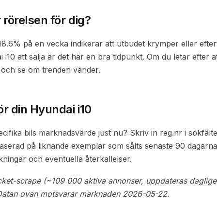
rörelsen för dig?
.6% på en vecka indikerar att utbudet krymper eller efte
i10 att sälja är det här en bra tidpunkt. Om du letar efter at
 och se om trenden vänder.
ör din Hyundai i10
pecifika bils marknadsvärde just nu? Skriv in reg.nr i sökfält
aserad på liknande exemplar som sålts senaste 90 dagarna,
ningar och eventuella återkallelser.
locket-scrape (~109 000 aktiva annonser, uppdateras daglig
. Datan ovan motsvarar marknaden 2026-05-22.