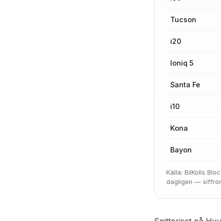
Tucson
i20
Ioniq 5
Santa Fe
i10
Kona
Bayon
Källa: BilKolls B
dagligen — siffr