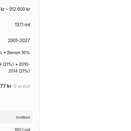
 kr – 912 600 kr
137.1 mil
2001–2027
0% • Bensin 16%
 (21%) • 2010–
2014 (21%)
777 kr
(9 avslut)
Snittmil
195.1 mil