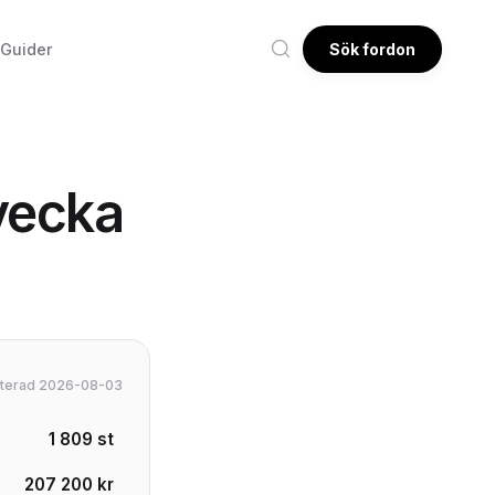
Guider
Sök fordon
vecka
daterad 2026-08-03
1 809 st
207 200 kr