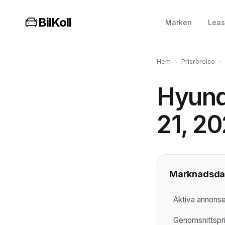
BilKoll
Märken
Leas
Hem
›
Prisrörelse
›
Hyunda
21, 2
Marknadsda
Aktiva annonser
Genomsnittspr