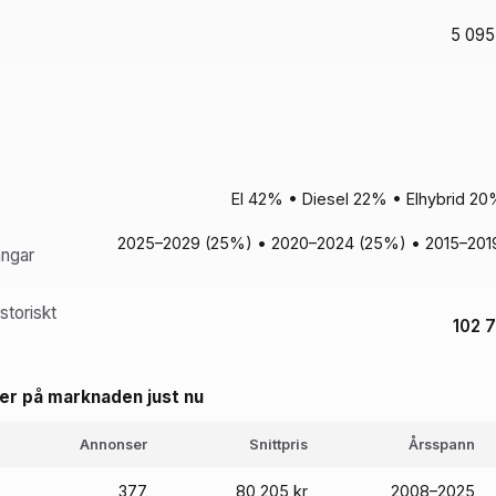
5 095
El 42% • Diesel 22% • Elhybrid 2
2025–2029 (25%) • 2020–2024 (25%) • 2015–2019
ångar
storiskt
102 
er på marknaden just nu
Annonser
Snittpris
Årsspann
377
80 205 kr
2008–2025