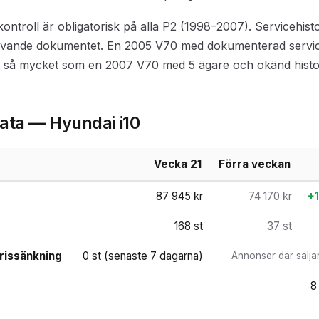
kontroll är obligatorisk på alla P2 (1998–2007). Servicehistor
drivande dokumentet. En 2005 V70 med dokumenterad servic
t så mycket som en 2007 V70 med 5 ägare och okänd histor
data — Hyundai i10
Vecka 21
Förra veckan
87 945 kr
74 170 kr
+1
168 st
37 st
rissänkning
0 st (senaste 7 dagarna)
Annonser där säljar
8