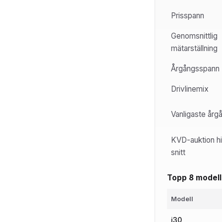
Prisspann
Genomsnittlig
mätarställning
Årgångsspann
Drivlinemix
Vanligaste årg
KVD-auktion hi
snitt
Topp 8 modell
Modell
i30