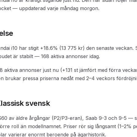
ndai i10 är kraftigt stigande just nu. Den här sidan följer 
locket — uppdaterad varje måndag morgon.
else
ndai i10 har stigit +18.6% (13 775 kr) den senaste veckan. S
budet är stabilt — 168 aktiva annonser idag.
8 aktiva annonser just nu (+131 st jämfört med förra vecka
n brukar pressa priserna nedåt med 2–4 veckors fördröjni
Klassisk svensk
S60 av äldre årgångar (P2/P3-eran), Saab 9-3 och 9-5 — 
större roll än modellnamnet. Priser rör sig långsamt (1–2% 
plar varierar enormt beroende på ägarhistorik.