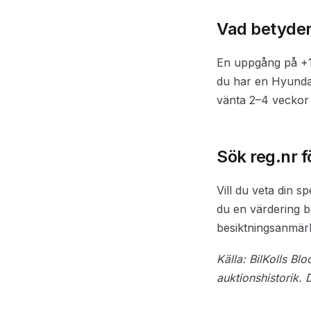
Vad betyder 
En uppgång på +18
du har en Hyundai 
vänta 2–4 veckor
Sök reg.nr f
Vill du veta din s
du en värdering b
besiktningsanmärk
Källa: BilKolls B
auktionshistorik