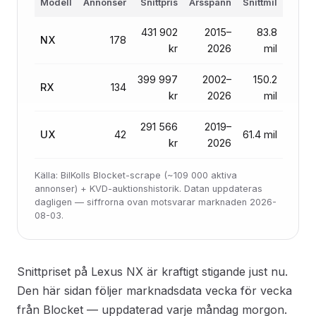
Modell
Annonser
Snittpris
Årsspann
Snittmil
431 902
2015–
83.8
NX
178
kr
2026
mil
399 997
2002–
150.2
RX
134
kr
2026
mil
291 566
2019–
UX
42
61.4 mil
kr
2026
Källa: BilKolls Blocket-scrape (~109 000 aktiva
annonser) + KVD-auktionshistorik. Datan uppdateras
dagligen — siffrorna ovan motsvarar marknaden 2026-
08-03.
Snittpriset på Lexus NX är kraftigt stigande just nu.
Den här sidan följer marknadsdata vecka för vecka
från Blocket — uppdaterad varje måndag morgon.