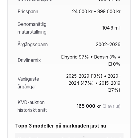
Prisspann
24 000 kr – 899 000 kr
Genomsnittlig
104.9 mil
mätarställning
Årgångsspann
2002–2026
Elhybrid 97% • Bensin 3% •
Drivlinemix
El 0%
2025–2029 (13%) • 2020–
Vanligaste
2024 (47%) • 2015–2019
årgångar
(27%)
KVD-auktion
165 000 kr
(2 avslut)
historiskt snitt
Topp 3 modeller på marknaden just nu