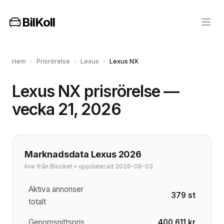
BilKoll
Hem
›
Prisrörelse
›
Lexus
›
Lexus NX
Lexus NX prisrörelse —
vecka 21, 2026
Marknadsdata Lexus 2026
live från Blocket • uppdaterad 2026-08-03
Aktiva annonser
379 st
totalt
Genomsnittspris
400 611 kr