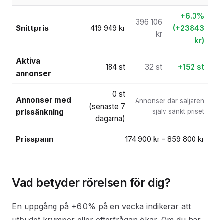
+6.0%
396 106
Snittpris
419 949 kr
(+23843
kr
kr)
Aktiva
184 st
32 st
+152 st
annonser
0 st
Annonser med
Annonser där säljaren
(senaste 7
prissänkning
själv sänkt priset
dagarna)
Prisspann
174 900 kr – 859 800 kr
Vad betyder rörelsen för dig?
En uppgång på +6.0% på en vecka indikerar att
utbudet krymper eller efterfrågan ökar. Om du har