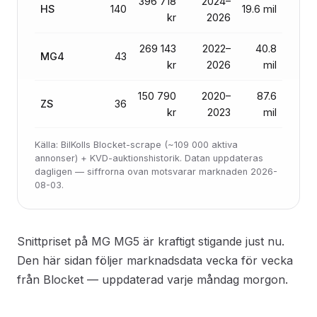
396 718
2024–
HS
140
19.6 mil
kr
2026
269 143
2022–
40.8
MG4
43
kr
2026
mil
150 790
2020–
87.6
ZS
36
kr
2023
mil
Källa: BilKolls Blocket-scrape (~109 000 aktiva
annonser) + KVD-auktionshistorik. Datan uppdateras
dagligen — siffrorna ovan motsvarar marknaden 2026-
08-03.
Snittpriset på MG MG5 är kraftigt stigande just nu.
Den här sidan följer marknadsdata vecka för vecka
från Blocket — uppdaterad varje måndag morgon.