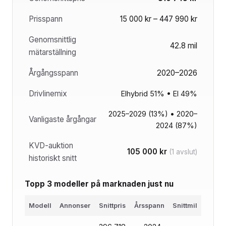
Prisspann
15 000 kr – 447 990 kr
Genomsnittlig
42.8 mil
mätarställning
Årgångsspann
2020–2026
Drivlinemix
Elhybrid 51% • El 49%
2025–2029 (13%) • 2020–
Vanligaste årgångar
2024 (87%)
KVD-auktion
105 000 kr
(1 avslut)
historiskt snitt
Topp 3 modeller på marknaden just nu
Modell
Annonser
Snittpris
Årsspann
Snittmil