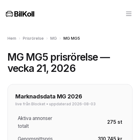
BilKoll
Hem
›
Prisrörelse
›
MG
›
MG MG5
MG MG5 prisrörelse —
vecka 21, 2026
Marknadsdata MG 2026
live från Blocket • uppdaterad 2026-08-03
Aktiva annonser
275 st
totalt
Genomsnittspris
310 745 kr