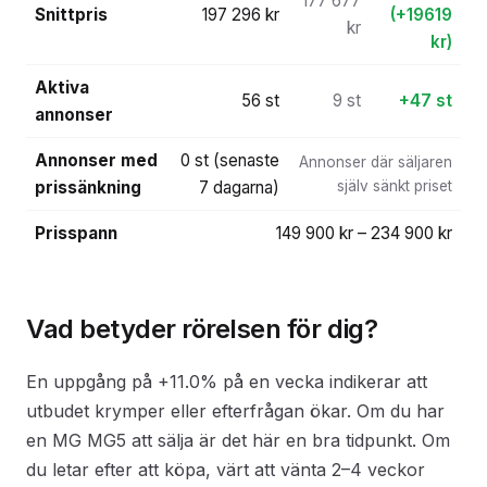
177 677
Snittpris
197 296 kr
(+19619
kr
kr)
Aktiva
56 st
9 st
+47 st
annonser
Annonser med
0 st (senaste
Annonser där säljaren
prissänkning
7 dagarna)
själv sänkt priset
Prisspann
149 900 kr – 234 900 kr
Vad betyder rörelsen för dig?
En uppgång på +11.0% på en vecka indikerar att
utbudet krymper eller efterfrågan ökar. Om du har
en MG MG5 att sälja är det här en bra tidpunkt. Om
du letar efter att köpa, värt att vänta 2–4 veckor