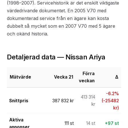
(1998–2007). Servicehistorik är det enskilt viktigaste
värdedrivande dokumentet. En 2005 V70 med
dokumenterad service från en ägare kan kosta
dubbelt så mycket som en 2007 V70 med 5 ägare
och okänd historia.
Detaljerad data — Nissan Ariya
Förra
Mätvärde
Vecka 21
Δ
veckan
-6.2%
413 314
Snittpris
387 832 kr
(-25482
kr
kr)
Aktiva
111 st
14 st
+97 st
annonser