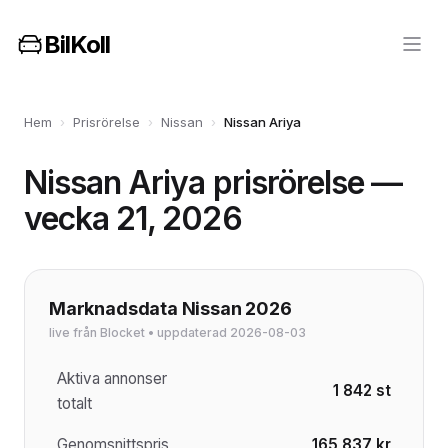
BilKoll
Hem
›
Prisrörelse
›
Nissan
›
Nissan Ariya
Nissan Ariya prisrörelse —
vecka 21, 2026
Marknadsdata Nissan 2026
live från Blocket • uppdaterad 2026-08-03
Aktiva annonser
1 842 st
totalt
Genomsnittspris
165 837 kr