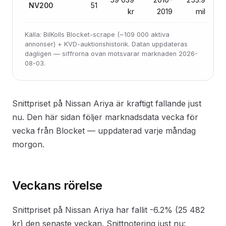
NV200
51
kr
2019
mil
Källa: BilKolls Blocket-scrape (~109 000 aktiva
annonser) + KVD-auktionshistorik. Datan uppdateras
dagligen — siffrorna ovan motsvarar marknaden 2026-
08-03.
Snittpriset på Nissan Ariya är kraftigt fallande just
nu. Den här sidan följer marknadsdata vecka för
vecka från Blocket — uppdaterad varje måndag
morgon.
Veckans rörelse
Snittpriset på Nissan Ariya har fallit -6.2% (25 482
kr) den senaste veckan. Snittnotering just nu: