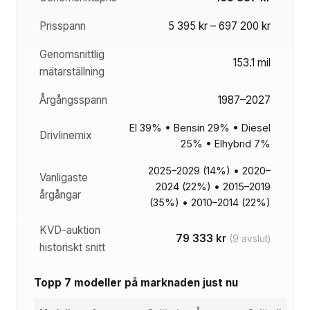
Prisspann
5 395 kr – 697 200 kr
Genomsnittlig
153.1 mil
mätarställning
Årgångsspann
1987–2027
El 39% • Bensin 29% • Diesel
Drivlinemix
25% • Elhybrid 7%
2025–2029 (14%) • 2020–
Vanligaste
2024 (22%) • 2015–2019
årgångar
(35%) • 2010–2014 (22%)
KVD-auktion
79 333 kr
(9 avslut)
historiskt snitt
Topp 7 modeller på marknaden just nu