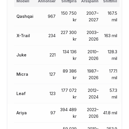
Modell
Annonser
Snittpris
Årsspann
Snittmil
150 750
2007–
167.5
Qashqai
967
kr
2027
mil
227 300
2003–
X-Trail
234
163 mil
kr
2026
134 136
2010–
128.3
Juke
221
kr
2026
mil
89 386
1987–
177.1
Micra
127
kr
2026
mil
177 072
2012–
57.3
Leaf
123
kr
2024
mil
394 489
2022–
Ariya
97
41.8 mil
kr
2026
59 039
2010–
253.9