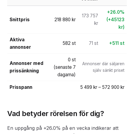
+26.0%
173 757
Snittpris
218 880 kr
(+45123
kr
kr)
Aktiva
582 st
71 st
+511 st
annonser
0 st
Annonser med
Annonser där säljaren
(senaste 7
prissänkning
själv sänkt priset
dagarna)
Prisspann
5 499 kr – 572 900 kr
Vad betyder rörelsen för dig?
En uppgång på +26.0% på en vecka indikerar att