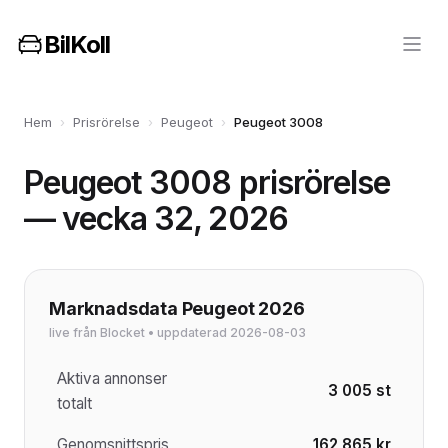
BilKoll
Hem
›
Prisrörelse
›
Peugeot
›
Peugeot 3008
Peugeot 3008 prisrörelse
— vecka 32, 2026
Marknadsdata Peugeot 2026
live från Blocket • uppdaterad 2026-08-03
Aktiva annonser
3 005 st
totalt
Genomsnittspris
162 865 kr