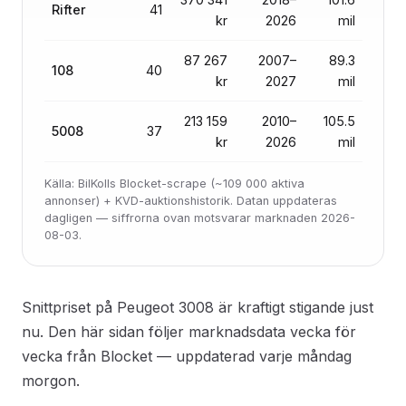
Rifter
41
kr
2026
mil
87 267
2007–
89.3
108
40
kr
2027
mil
213 159
2010–
105.5
5008
37
kr
2026
mil
Källa: BilKolls Blocket-scrape (~109 000 aktiva
annonser) + KVD-auktionshistorik. Datan uppdateras
dagligen — siffrorna ovan motsvarar marknaden 2026-
08-03.
Snittpriset på Peugeot 3008 är kraftigt stigande just
nu. Den här sidan följer marknadsdata vecka för
vecka från Blocket — uppdaterad varje måndag
morgon.