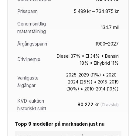
Prisspann
5 499 kr – 734 875 kr
Genomsnittlig
134.7 mil
mätarställning
Årgångsspann
1900–2027
Diesel 37% • El 34% • Bensin
Drivlinemix
18% • Elhybrid 11%
2025–2029 (11%) • 2020–
Vanligaste
2024 (25%) • 2015–2019
årgångar
(30%) • 2010–2014 (19%)
KVD-auktion
80 272 kr
(11 avslut)
historiskt snitt
Topp 9 modeller på marknaden just nu