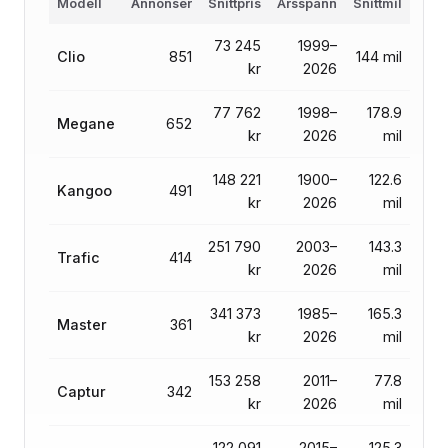
Modell
Annonser
Snittpris
Årsspann
Snittmil
73 245
1999–
Clio
851
144 mil
kr
2026
77 762
1998–
178.9
Megane
652
kr
2026
mil
148 221
1900–
122.6
Kangoo
491
kr
2026
mil
251 790
2003–
143.3
Trafic
414
kr
2026
mil
341 373
1985–
165.3
Master
361
kr
2026
mil
153 258
2011–
77.8
Captur
342
kr
2026
mil
122 091
2015–
125.3