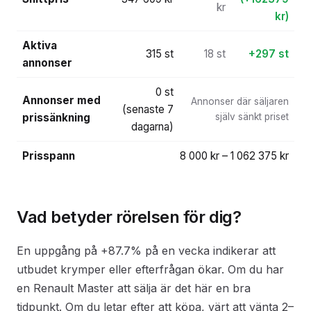
kr
kr)
Aktiva
315 st
18 st
+297 st
annonser
0 st
Annonser med
Annonser där säljaren
(senaste 7
prissänkning
själv sänkt priset
dagarna)
Prisspann
8 000 kr – 1 062 375 kr
Vad betyder rörelsen för dig?
En uppgång på +87.7% på en vecka indikerar att
utbudet krymper eller efterfrågan ökar. Om du har
en Renault Master att sälja är det här en bra
tidpunkt. Om du letar efter att köpa, värt att vänta 2–