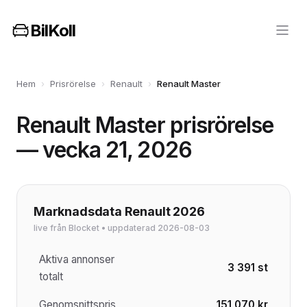
BilKoll
Hem
›
Prisrörelse
›
Renault
›
Renault Master
Renault Master prisrörelse
— vecka 21, 2026
Marknadsdata Renault 2026
live från Blocket • uppdaterad 2026-08-03
Aktiva annonser
3 391 st
totalt
Genomsnittspris
151 070 kr