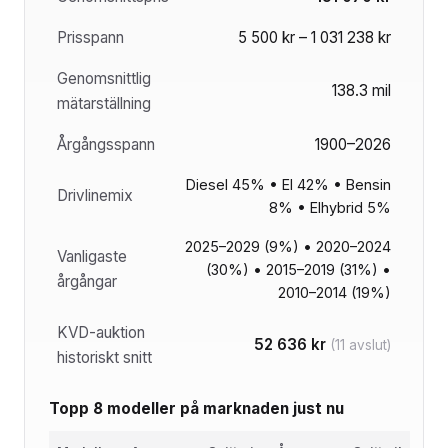
Prisspann
5 500 kr – 1 031 238 kr
Genomsnittlig
138.3 mil
mätarställning
Årgångsspann
1900–2026
Diesel 45% • El 42% • Bensin
Drivlinemix
8% • Elhybrid 5%
2025–2029 (9%) • 2020–2024
Vanligaste
(30%) • 2015–2019 (31%) •
årgångar
2010–2014 (19%)
KVD-auktion
52 636 kr
(11 avslut)
historiskt snitt
Topp 8 modeller på marknaden just nu