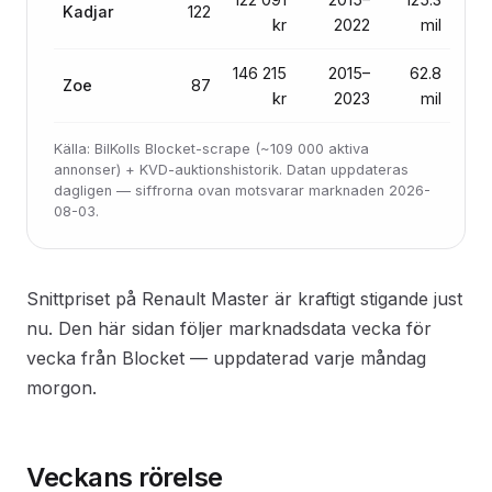
Kadjar
122
kr
2022
mil
146 215
2015–
62.8
Zoe
87
kr
2023
mil
Källa: BilKolls Blocket-scrape (~109 000 aktiva
annonser) + KVD-auktionshistorik. Datan uppdateras
dagligen — siffrorna ovan motsvarar marknaden 2026-
08-03.
Snittpriset på Renault Master är kraftigt stigande just
nu. Den här sidan följer marknadsdata vecka för
vecka från Blocket — uppdaterad varje måndag
morgon.
Veckans rörelse