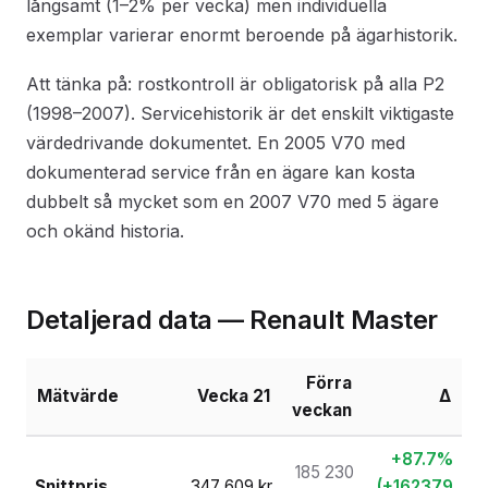
långsamt (1–2% per vecka) men individuella
exemplar varierar enormt beroende på ägarhistorik.
Att tänka på: rostkontroll är obligatorisk på alla P2
(1998–2007). Servicehistorik är det enskilt viktigaste
värdedrivande dokumentet. En 2005 V70 med
dokumenterad service från en ägare kan kosta
dubbelt så mycket som en 2007 V70 med 5 ägare
och okänd historia.
Detaljerad data — Renault Master
Förra
Mätvärde
Vecka 21
Δ
veckan
+87.7%
185 230
Snittpris
347 609 kr
(+162379