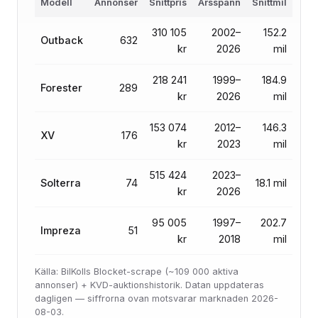
Modell
Annonser
Snittpris
Årsspann
Snittmil
310 105
2002–
152.2
Outback
632
kr
2026
mil
218 241
1999–
184.9
Forester
289
kr
2026
mil
153 074
2012–
146.3
XV
176
kr
2023
mil
515 424
2023–
Solterra
74
18.1 mil
kr
2026
95 005
1997–
202.7
Impreza
51
kr
2018
mil
Källa: BilKolls Blocket-scrape (~109 000 aktiva
annonser) + KVD-auktionshistorik. Datan uppdateras
dagligen — siffrorna ovan motsvarar marknaden 2026-
08-03.