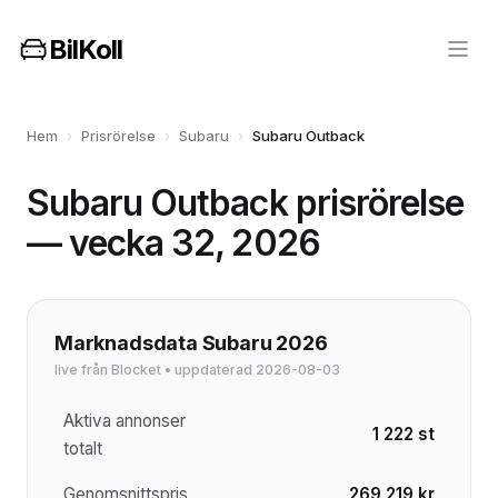
BilKoll
Hem
›
Prisrörelse
›
Subaru
›
Subaru Outback
Subaru Outback prisrörelse
— vecka 32, 2026
Marknadsdata Subaru 2026
live från Blocket • uppdaterad 2026-08-03
Aktiva annonser
1 222 st
totalt
Genomsnittspris
269 219 kr