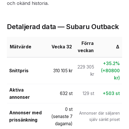
och okänd historia.
Detaljerad data — Subaru Outback
Förra
Mätvärde
Vecka 32
Δ
veckan
+35.2%
229 305
Snittpris
310 105 kr
(+80800
kr
kr)
Aktiva
632 st
129 st
+503 st
annonser
0 st
Annonser med
Annonser där säljaren
(senaste 7
prissänkning
själv sänkt priset
dagarna)