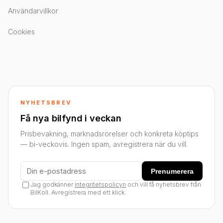
Användarvillkor
Cookies
NYHETSBREV
Få nya bilfynd i veckan
Prisbevakning, marknadsrörelser och konkreta köptips
— bi-veckovis. Ingen spam, avregistrera när du vill.
Prenumerera
Jag godkänner
integritetspolicyn
och vill få nyhetsbrev från
BilKoll. Avregistrera med ett klick.