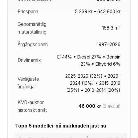
Prisspann
5 239 kr – 643 800 kr
Genomsnittlig
158.3 mil
mätarställning
Årgångsspann
1997–2026
El 44% • Diesel 27% • Bensin
Drivlinemix
23% • Elhybrid 6%
2025–2029 (32%) • 2020–
Vanligaste
2024 (16%) • 2015–2019
årgångar
(25%) • 2010–2014 (20%)
KVD-auktion
46 000 kr
(2 avslut)
historiskt snitt
Topp 5 modeller på marknaden just nu