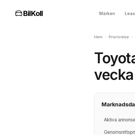
BilKoll
Märken
Leas
Hem
›
Prisrörelse
›
Toyot
vecka
Marknadsda
Aktiva annonser
Genomsnittspr