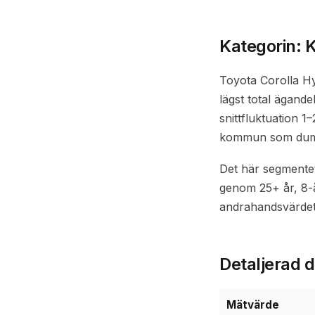
Kategorin: 
Toyota Corolla H
lägst total ägand
snittfluktuation 
kommun som dumpa
Det här segmentet
genom 25+ år, 8-å
andrahandsvärdet
Detaljerad 
Mätvärde