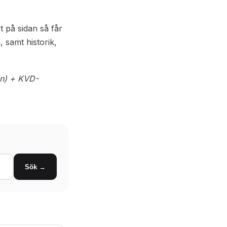
et på sidan så får
 samt historik,
en) + KVD-
Sök →