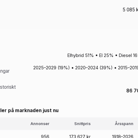
5 085 k
Elhybrid 51% • El 25% • Diesel 
2025–2029 (19%) • 2020–2024 (39%) • 2015–2019
ångar
storiskt
86 7
ler på marknaden just nu
Annonser
Snittpris
Årsspann
956
173 627 kr
1918–2026