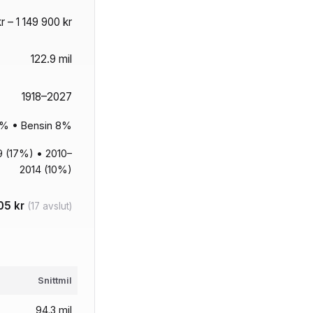
r – 1 149 900 kr
122.9 mil
1918–2027
16% • Bensin 8%
 (17%) • 2010–
2014 (10%)
05 kr
(17 avslut)
Snittmil
94.3 mil