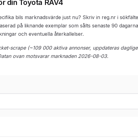
för din Toyota RAV4
pecifika bils marknadsvärde just nu? Skriv in reg.nr i sökfält
aserad på liknande exemplar som sålts senaste 90 dagarna,
ningar och eventuella återkallelser.
locket-scrape (~109 000 aktiva annonser, uppdateras daglig
. Datan ovan motsvarar marknaden 2026-08-03.