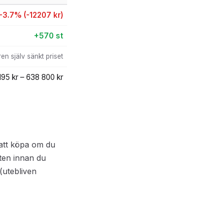
-3.7% (-12207 kr)
+570 st
en själv sänkt priset
195 kr – 638 800 kr
 att köpa om du
ten innan du
(utebliven