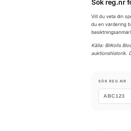
Sök reg.nr 
Vill du veta din s
du en värdering b
besiktningsanmärk
Källa: BilKolls B
auktionshistorik
SÖK REG.NR