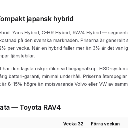
Kompakt japansk hybrid
ybrid, Yaris Hybrid, C-HR Hybrid, RAV4 Hybrid — segment
ekostnad på den svenska marknaden. Priserna är generellt st
1–2% per vecka. När en hybrid faller mer än 3% är det vanlig
r tjänstebilar.
 har den lägsta riskprofilen vid begagnatköp. HSD-system
rig batteri-garanti, minimal underhåll. Priserna återspegla
 är 8–15% högre än motsvarande Volvo eller VW av samma
data — Toyota RAV4
Vecka 32
Förra veckan