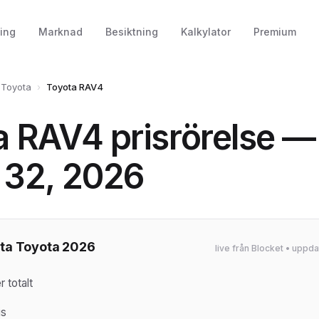
ing
Marknad
Besiktning
Kalkylator
Premium
Toyota
›
Toyota RAV4
a RAV4 prisrörelse —
 32, 2026
ta Toyota 2026
live från Blocket • upp
 totalt
is