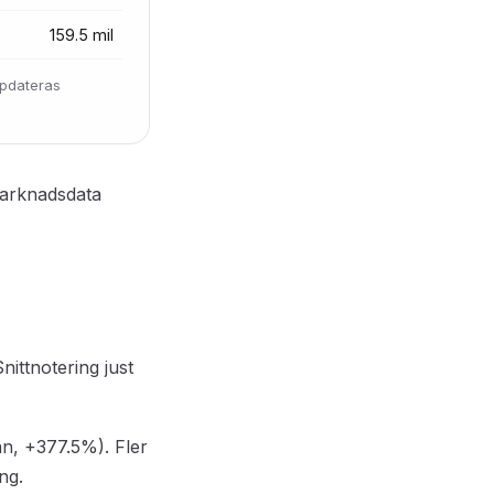
159.5 mil
ppdateras
 marknadsdata
nittnotering just
an, +377.5%). Fler
ng.