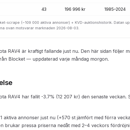
43
196 996 kr
1985–2024
locket-scrape (~109 000 aktiva annonser) + KVD-auktionshistorik. Datan u
orna ovan motsvarar marknaden 2026-08-03.
ota RAV4 är kraftigt fallande just nu. Den här sidan följer
från Blocket — uppdaterad varje måndag morgon.
else
ota RAV4 har fallit -3.7% (12 207 kr) den senaste veckan. S
1 aktiva annonser just nu (+570 st jämfört med förra veck
n brukar pressa priserna nedåt med 2–4 veckors fördröjni