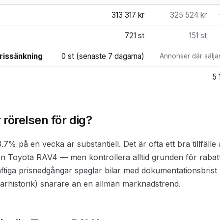
313 317 kr
325 524 kr
721 st
151 st
rissänkning
0 st (senaste 7 dagarna)
Annonser där säljar
5 
rörelsen för dig?
% på en vecka är substantiell. Det är ofta ett bra tillfälle
 en Toyota RAV4 — men kontrollera alltid grunden för rabat
ftiga prisnedgångar speglar bilar med dokumentationsbrist 
ägarhistorik) snarare än en allmän marknadstrend.