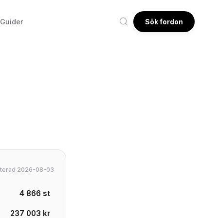
Guider
Sök fordon
daterad 2026-08-03
4 866 st
237 003 kr