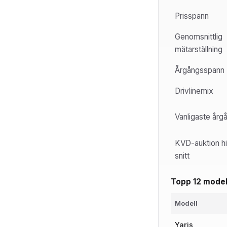
Prisspann
Genomsnittlig
mätarställning
Årgångsspann
Drivlinemix
Vanligaste årg
KVD-auktion hi
snitt
Topp 12 model
Modell
Yaris