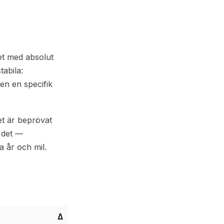
et med absolut
abila:
en en specifik
et är beprövat
r det —
 år och mil.
Δ