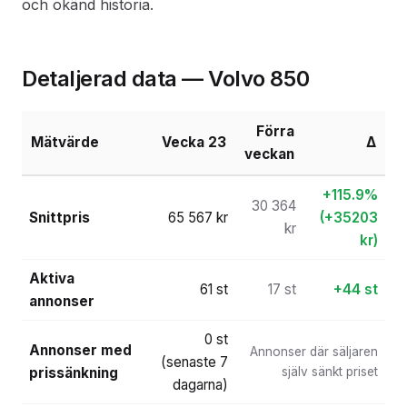
och okänd historia.
Detaljerad data — Volvo 850
Förra
Mätvärde
Vecka 23
Δ
veckan
+115.9%
30 364
Snittpris
65 567 kr
(+35203
kr
kr)
Aktiva
61 st
17 st
+44 st
annonser
0 st
Annonser med
Annonser där säljaren
(senaste 7
prissänkning
själv sänkt priset
dagarna)