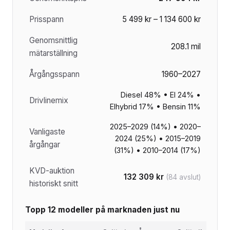
Prisspann
5 499 kr – 1 134 600 kr
Genomsnittlig
208.1 mil
mätarställning
Årgångsspann
1960–2027
Diesel 48% • El 24% •
Drivlinemix
Elhybrid 17% • Bensin 11%
2025–2029 (14%) • 2020–
Vanligaste
2024 (25%) • 2015–2019
årgångar
(31%) • 2010–2014 (17%)
KVD-auktion
132 309 kr
(84 avslut)
historiskt snitt
Topp 12 modeller på marknaden just nu