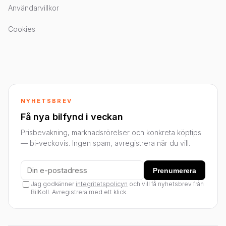
Användarvillkor
Cookies
NYHETSBREV
Få nya bilfynd i veckan
Prisbevakning, marknadsrörelser och konkreta köptips
— bi-veckovis. Ingen spam, avregistrera när du vill.
Prenumerera
Jag godkänner
integritetspolicyn
och vill få nyhetsbrev från
BilKoll. Avregistrera med ett klick.