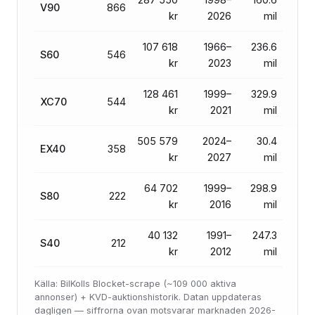
V90
866
kr
2026
mil
107 618
1966–
236.6
S60
546
kr
2023
mil
128 461
1999–
329.9
XC70
544
kr
2021
mil
505 579
2024–
30.4
EX40
358
kr
2027
mil
64 702
1999–
298.9
S80
222
kr
2016
mil
40 132
1991–
247.3
S40
212
kr
2012
mil
Källa: BilKolls Blocket-scrape (~109 000 aktiva
annonser) + KVD-auktionshistorik. Datan uppdateras
dagligen — siffrorna ovan motsvarar marknaden 2026-