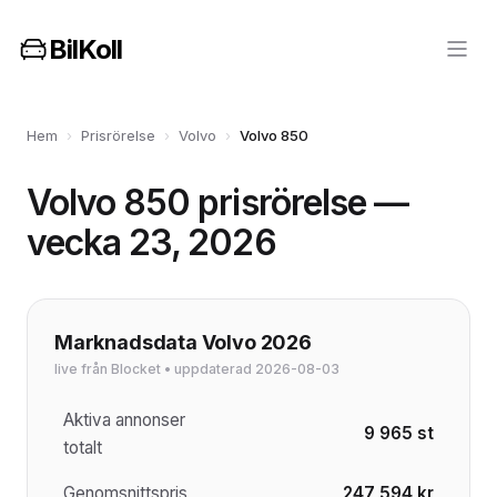
BilKoll
Hem
›
Prisrörelse
›
Volvo
›
Volvo 850
Volvo 850 prisrörelse —
vecka 23, 2026
Marknadsdata Volvo 2026
live från Blocket • uppdaterad 2026-08-03
Aktiva annonser
9 965 st
totalt
Genomsnittspris
247 594 kr