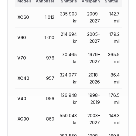
Modell
Annonser
Snittpris
Årsspann
Snittmil
335 903
2009–
142.7
XC60
1 012
kr
2027
mil
214 694
2005–
179.2
V60
1 010
kr
2027
mil
70 465
1979–
365.5
V70
976
kr
2027
mil
324 077
2018–
86.4
XC40
957
kr
2026
mil
126 948
1998–
176.5
V40
956
kr
2019
mil
550 043
2003–
148.3
XC90
869
kr
2027
mil
287 550
1998–
160.6