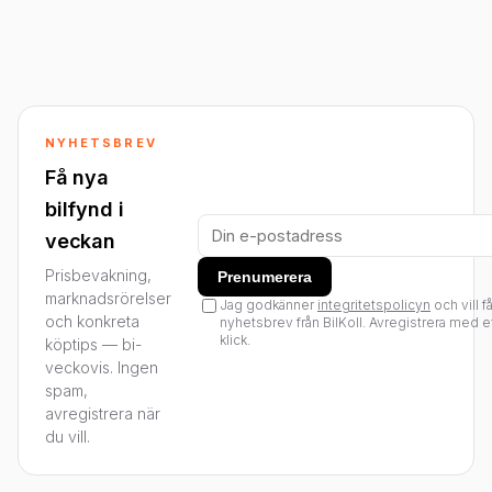
NYHETSBREV
Få nya
bilfynd i
veckan
Prisbevakning,
Prenumerera
marknadsrörelser
Jag godkänner
integritetspolicyn
och vill f
och konkreta
nyhetsbrev från BilKoll. Avregistrera med e
klick.
köptips — bi-
veckovis. Ingen
spam,
avregistrera när
du vill.