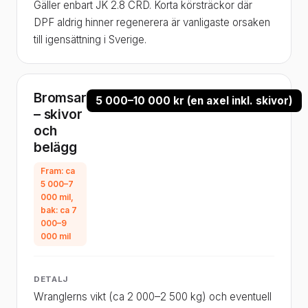
Gäller enbart JK 2.8 CRD. Korta körsträckor där
DPF aldrig hinner regenerera är vanligaste orsaken
till igensättning i Sverige.
Bromsar
5 000–10 000 kr (en axel inkl. skivor)
– skivor
och
belägg
Fram: ca
5 000–7
000 mil,
bak: ca 7
000–9
000 mil
DETALJ
Wranglerns vikt (ca 2 000–2 500 kg) och eventuell