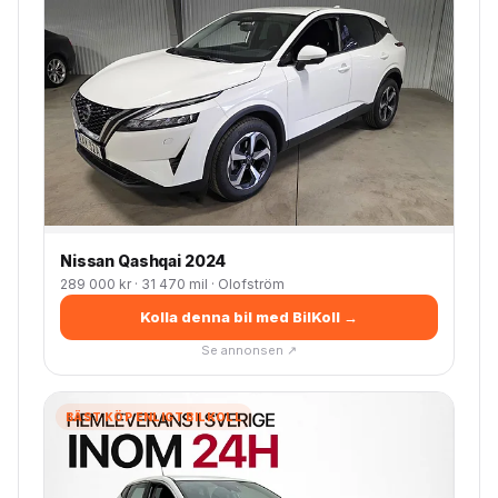
Nissan Qashqai 2024
289 000 kr · 31 470 mil · Olofström
Kolla denna bil med BilKoll →
Se annonsen ↗
BÄST KÖP ENLIGT BILKOLL