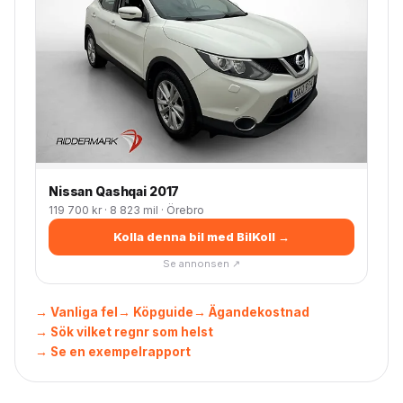
Nissan Qashqai 2017
119 700 kr · 8 823 mil · Örebro
Kolla denna bil med BilKoll →
Se annonsen ↗
→ Vanliga fel
→ Köpguide
→ Ägandekostnad
→ Sök vilket regnr som helst
→ Se en exempelrapport