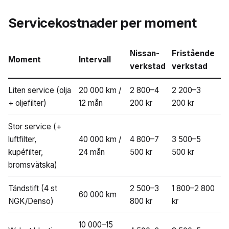
Servicekostnader per moment
Nissan-
Fristående
Moment
Intervall
verkstad
verkstad
Liten service (olja
20 000 km /
2 800–4
2 200–3
+ oljefilter)
12 mån
200 kr
200 kr
Stor service (+
luftfilter,
40 000 km /
4 800–7
3 500–5
kupéfilter,
24 mån
500 kr
500 kr
bromsvätska)
Tändstift (4 st
2 500–3
1 800–2 800
60 000 km
NGK/Denso)
800 kr
kr
10 000–15