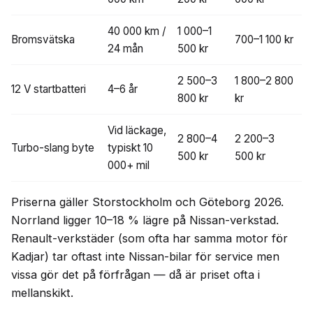
40 000 km /
1 000–1
Bromsvätska
700–1 100 kr
24 mån
500 kr
2 500–3
1 800–2 800
12 V startbatteri
4–6 år
800 kr
kr
Vid läckage,
2 800–4
2 200–3
Turbo-slang byte
typiskt 10
500 kr
500 kr
000+ mil
Priserna gäller Storstockholm och Göteborg 2026.
Norrland ligger 10–18 % lägre på Nissan-verkstad.
Renault-verkstäder (som ofta har samma motor för
Kadjar) tar oftast inte Nissan-bilar för service men
vissa gör det på förfrågan — då är priset ofta i
mellanskikt.