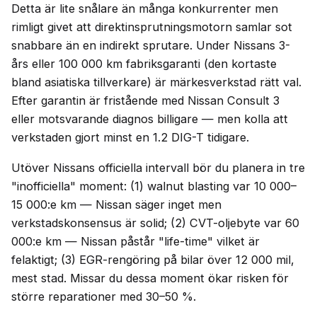
Detta är lite snålare än många konkurrenter men
rimligt givet att direktinsprutningsmotorn samlar sot
snabbare än en indirekt sprutare. Under Nissans 3-
års eller 100 000 km fabriksgaranti (den kortaste
bland asiatiska tillverkare) är märkesverkstad rätt val.
Efter garantin är fristående med Nissan Consult 3
eller motsvarande diagnos billigare — men kolla att
verkstaden gjort minst en 1.2 DIG-T tidigare.
Utöver Nissans officiella intervall bör du planera in tre
"inofficiella" moment: (1) walnut blasting var 10 000–
15 000:e km — Nissan säger inget men
verkstadskonsensus är solid; (2) CVT-oljebyte var 60
000:e km — Nissan påstår "life-time" vilket är
felaktigt; (3) EGR-rengöring på bilar över 12 000 mil,
mest stad. Missar du dessa moment ökar risken för
större reparationer med 30–50 %.