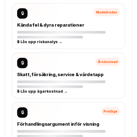
🔒
Modellrisker
Kända fel & dyra reparationer
🔒 Lås upp riskanalys →
🔒
Årskostnad
Skatt, försäkring, service & värdetapp
🔒 Lås upp ägarkostnad →
🔒
Prutläge
Förhandlingsargument inför visning