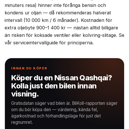
minuters resa) hinner inte förånga bensin och
kondens ur oljan — då rekommenderas halverat
intervall (10 000 km / 6 månader). Kostnaden för
extra oljebyte 900–1 400 kr — nästan alltid billigare
än risken för koksade ventiler eller kolvring-slitage. Se
vår serviceintervallguide för principerna.
INNAN DU KÖPER
Köper du en Nissan Qashqai?
Kolla just den bilen innan
visning.
Gratisdatan säger vad bilen är. BilKoll-rapporten säger
om du bör köpa den — värdering, kända fel,
ägarkostnad och förhandlingsläge för just det
regnumret.