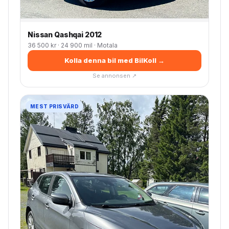
Nissan Qashqai 2012
36 500 kr · 24 900 mil · Motala
Kolla denna bil med BilKoll →
Se annonsen ↗
MEST PRISVÄRD