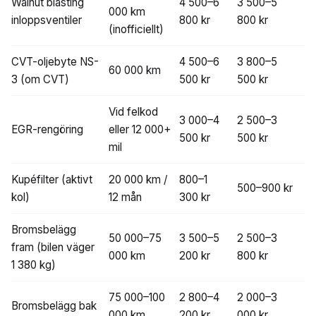
Walnut blasting
4 500–6
3 500–5
000 km
inloppsventiler
800 kr
800 kr
(inofficiellt)
CVT-oljebyte NS-
4 500–6
3 800–5
60 000 km
3 (om CVT)
500 kr
500 kr
Vid felkod
3 000–4
2 500–3
EGR-rengöring
eller 12 000+
500 kr
500 kr
mil
Kupéfilter (aktivt
20 000 km /
800–1
500–900 kr
kol)
12 mån
300 kr
Bromsbelägg
50 000–75
3 500–5
2 500–3
fram (bilen väger
000 km
200 kr
800 kr
1 380 kg)
75 000–100
2 800–4
2 000–3
Bromsbelägg bak
000 km
200 kr
000 kr