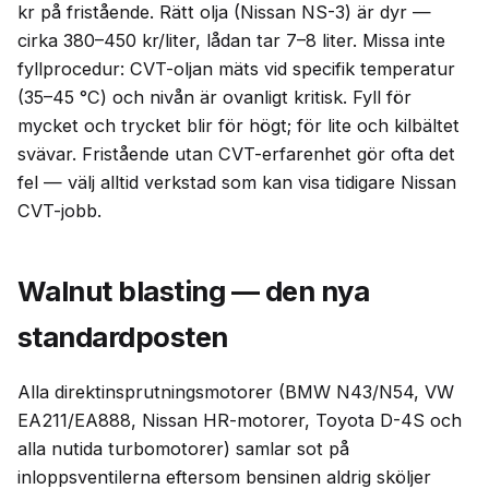
kr på fristående. Rätt olja (Nissan NS-3) är dyr —
cirka 380–450 kr/liter, lådan tar 7–8 liter. Missa inte
fyllprocedur: CVT-oljan mäts vid specifik temperatur
(35–45 °C) och nivån är ovanligt kritisk. Fyll för
mycket och trycket blir för högt; för lite och kilbältet
svävar. Fristående utan CVT-erfarenhet gör ofta det
fel — välj alltid verkstad som kan visa tidigare Nissan
CVT-jobb.
Walnut blasting — den nya
standardposten
Alla direktinsprutningsmotorer (BMW N43/N54, VW
EA211/EA888, Nissan HR-motorer, Toyota D-4S och
alla nutida turbomotorer) samlar sot på
inloppsventilerna eftersom bensinen aldrig sköljer