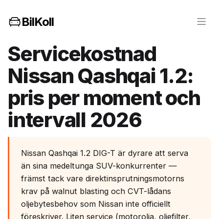
BilKoll
Servicekostnad
Nissan Qashqai 1.2:
pris per moment och
intervall 2026
Nissan Qashqai 1.2 DIG-T är dyrare att serva
än sina medeltunga SUV-konkurrenter —
främst tack vare direktinsprutningsmotorns
krav på walnut blasting och CVT-lådans
oljebytesbehov som Nissan inte officiellt
föreskriver. Liten service (motorolja, oljefilter,