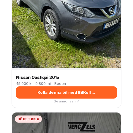
Nissan Qashqai 2015
45 000 kr · 9 800 mil · Boden
Kolla denna bil med BilKoll →
Se annonsen ↗
HÖGST RISK