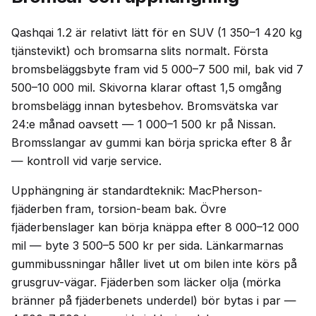
Qashqai 1.2 är relativt lätt för en SUV (1 350–1 420 kg
tjänstevikt) och bromsarna slits normalt. Första
bromsbeläggsbyte fram vid 5 000–7 500 mil, bak vid 7
500–10 000 mil. Skivorna klarar oftast 1,5 omgång
bromsbelägg innan bytesbehov. Bromsvätska var
24:e månad oavsett — 1 000–1 500 kr på Nissan.
Bromsslangar av gummi kan börja spricka efter 8 år
— kontroll vid varje service.
Upphängning är standardteknik: MacPherson-
fjäderben fram, torsion-beam bak. Övre
fjäderbenslager kan börja knäppa efter 8 000–12 000
mil — byte 3 500–5 500 kr per sida. Länkarmarnas
gummibussningar håller livet ut om bilen inte körs på
grusgruv-vägar. Fjäderben som läcker olja (mörka
bränner på fjäderbenets underdel) bör bytas i par —