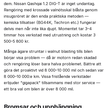
dem. Nissan Qashqai 1.2 DIG-T är inget undantag.
Rengöring med krossade valnötsskal blåsta genom
insugsröret är den enda praktiska metoden —
kemiska tillsatser (BG44K, Techron etc.) fungerar
delvis men når inte lika djupt. Momentet tar 3–4
timmar hos verkstad med utrustning och kostar 3
500–5 800 kr.
Många ägare struntar i walnut blasting tills bilen
börjar visa problem — då är motorn redan skadad
och rengöring löser bara halva problemet. Bättre att
göra det proaktivt vid 8 000–10 000 mil och sedan var
8 000–10 000:e km. Vissa fristående verkstäder
erbjuder "gigapack" tillsammans med stor service —
ett bra val om bilen är över 8 000 mil.
Bromsar och upphängning