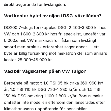
direkt avgörande för livslängden.
Vad kostar bytet av oljan i DSG-växellådan?
DQ200 7-stegs torrkopplad DSG: 2 400–3 800 kr hos
VW och 1 800–2 800 kr hos fri specialist, ungefär var
6 000:e mil. VW marknadsför lådan som livslångt
smord men praktisk erfarenhet säger annat — ett
byte är billig försäkring mot mekatronikfel som annars
kostar 28 000–48 000 kr.
Vad blir vägskatten på en VW Taigo?
Beroende på motor: 1.0 TSI 95 hk cirka 360–960 kr/
år, 1.0 TSI 110 hk DSG 720–1 280 kr/år och 1.5 TSI
150 hk DSG omkring 1 100–1 800 kr/år. Bonus-malus
omfattar inte modellen eftersom den lanserades efter
klimatbonusens upphörande för bensinbilar.