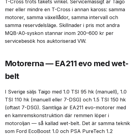
T-Cross trots takets vinkel. Servicemässigt är Taigo
mer eller mindre en T-Cross i annan kaross: samma
motorer, samma växellådor, samma intervall och
samma reservdelsläge. Skillnader i pris mot andra
MQB-A0-syskon stannar inom 200–600 kr per
servicebesök hos auktoriserad VW.
Motorerna — EA211 evo med wet-
belt
I Sverige säljs Taigo med 1.0 TSI 95 hk (manuell), 1.0
TSI 110 hk (manuell eller 7-DSG) och 1.5 TSI 150 hk
(oftast 7-DSG). Samtliga är EA211 evo-motorer med
en kamremskonstruktion där remmen löper i
motoroljan — så kallad wet-belt. Det är samma teknik
som Ford EcoBoost 1.0 och PSA PureTech 1.2