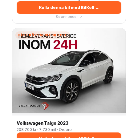
Kolla denna bil med BilKoll →
Se annonsen ↗
BÄST KÖP ENLIGT BILKOLL
Volkswagen Taigo 2023
208 700 kr · 7 730 mil · Örebro