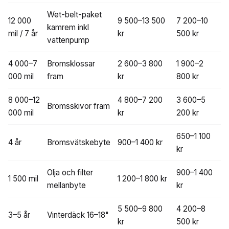
Wet-belt-paket
12 000
9 500–13 500
7 200–10
kamrem inkl
mil / 7 år
kr
500 kr
vattenpump
4 000–7
Bromsklossar
2 600–3 800
1 900–2
000 mil
fram
kr
800 kr
8 000–12
4 800–7 200
3 600–5
Bromsskivor fram
000 mil
kr
200 kr
650–1 100
4 år
Bromsvätskebyte
900–1 400 kr
kr
Olja och filter
900–1 400
1 500 mil
1 200–1 800 kr
mellanbyte
kr
5 500–9 800
4 200–8
3–5 år
Vinterdäck 16–18"
kr
500 kr