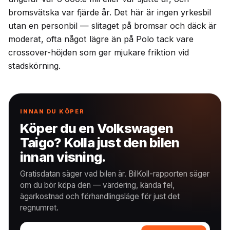
bromsvätska var fjärde år. Det här är ingen yrkesbil
utan en personbil — slitaget på bromsar och däck är
moderat, ofta något lägre än på Polo tack vare
crossover-höjden som ger mjukare friktion vid
stadskörning.
INNAN DU KÖPER
Köper du en Volkswagen
Taigo? Kolla just den bilen
innan visning.
Gratisdatan säger vad bilen är. BilKoll-rapporten säger
om du bör köpa den — värdering, kända fel,
ägarkostnad och förhandlingsläge för just det
regnumret.