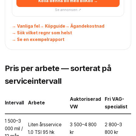
Kolla denna bil med BilKoll →
Se annonsen ↗
→ Vanliga fel
→ Köpguide
→ Ägandekostnad
→ Sök vilket regnr som helst
→ Se en exempelrapport
Pris per arbete — sorterat på
serviceintervall
Auktoriserad
Fri VAG-
Intervall
Arbete
VW
specialist
1 500–3
Liten årsservice
3 500–4 800
2 800–3
000 mil /
1.0 TSI 95 hk
kr
800 kr