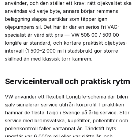
använder, och den ställer ett krav: rätt oljekvalitet ska
användas vid varje byte, annars börjar remmens
beläggning släppa partiklar som täpper igen
oljepumpens sil. Det här är där en seriös fri VAG-
specialist är värd sitt pris — VW 508 00 / 509 00
longlife är standard, och kortare praktiskt oljebytes-
intervall (1 500–2 000 mil i stadsbruk) gör större
skillnad än med klassisk torr kamrem.
Serviceintervall och praktisk rytm
VW använder ett flexibelt LongLife-schema där bilen
själv signalerar service utifrån körprofil. I praktiken
hamnar de flesta Taigo i Sverige på årlig service. Stor
service med bromsvätska, kupéfilter, pollenfilter och
pollenkontroll faller vartannat år. Tändstift byts
ungefär var 6 000:e mil eller var sjätte år, och