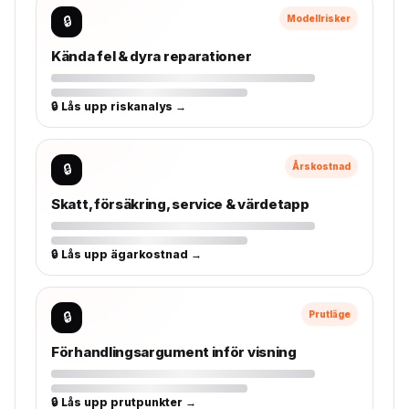
🔒
Modellrisker
Kända fel & dyra reparationer
🔒 Lås upp riskanalys →
🔒
Årskostnad
Skatt, försäkring, service & värdetapp
🔒 Lås upp ägarkostnad →
🔒
Prutläge
Förhandlingsargument inför visning
🔒 Lås upp prutpunkter →