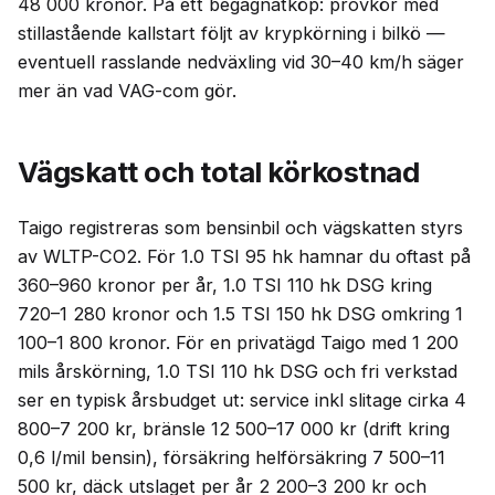
48 000 kronor. På ett begagnatköp: provkör med
stillastående kallstart följt av krypkörning i bilkö —
eventuell rasslande nedväxling vid 30–40 km/h säger
mer än vad VAG-com gör.
Vägskatt och total körkostnad
Taigo registreras som bensinbil och vägskatten styrs
av WLTP-CO2. För 1.0 TSI 95 hk hamnar du oftast på
360–960 kronor per år, 1.0 TSI 110 hk DSG kring
720–1 280 kronor och 1.5 TSI 150 hk DSG omkring 1
100–1 800 kronor. För en privatägd Taigo med 1 200
mils årskörning, 1.0 TSI 110 hk DSG och fri verkstad
ser en typisk årsbudget ut: service inkl slitage cirka 4
800–7 200 kr, bränsle 12 500–17 000 kr (drift kring
0,6 l/mil bensin), försäkring helförsäkring 7 500–11
500 kr, däck utslaget per år 2 200–3 200 kr och