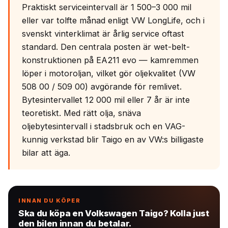
Praktiskt serviceintervall är 1 500–3 000 mil
eller var tolfte månad enligt VW LongLife, och i
svenskt vinterklimat är årlig service oftast
standard. Den centrala posten är wet-belt-
konstruktionen på EA211 evo — kamremmen
löper i motoroljan, vilket gör oljekvalitet (VW
508 00 / 509 00) avgörande för remlivet.
Bytesintervallet 12 000 mil eller 7 år är inte
teoretiskt. Med rätt olja, snäva
oljebytesintervall i stadsbruk och en VAG-
kunnig verkstad blir Taigo en av VW:s billigaste
bilar att äga.
INNAN DU KÖPER
Ska du köpa en Volkswagen Taigo? Kolla just
den bilen innan du betalar.