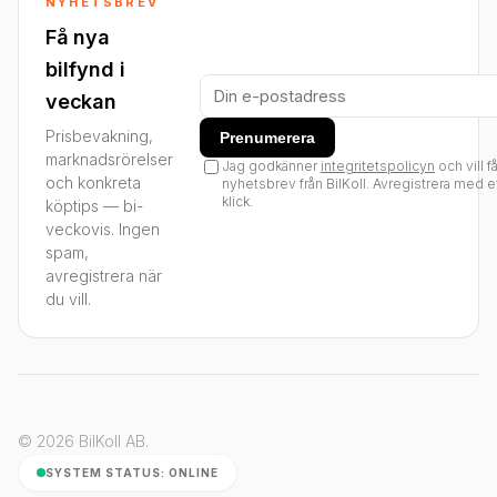
NYHETSBREV
Få nya
bilfynd i
veckan
Prisbevakning,
Prenumerera
marknadsrörelser
Jag godkänner
integritetspolicyn
och vill f
och konkreta
nyhetsbrev från BilKoll. Avregistrera med e
klick.
köptips — bi-
veckovis. Ingen
spam,
avregistrera när
du vill.
© 2026 BilKoll AB.
SYSTEM STATUS: ONLINE