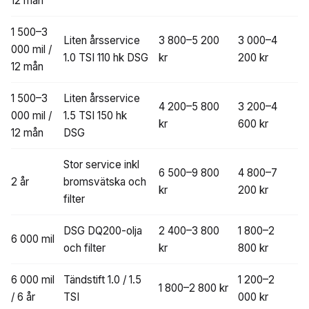
12 mån
1 500–3
Liten årsservice
3 800–5 200
3 000–4
000 mil /
1.0 TSI 110 hk DSG
kr
200 kr
12 mån
1 500–3
Liten årsservice
4 200–5 800
3 200–4
000 mil /
1.5 TSI 150 hk
kr
600 kr
12 mån
DSG
Stor service inkl
6 500–9 800
4 800–7
2 år
bromsvätska och
kr
200 kr
filter
DSG DQ200-olja
2 400–3 800
1 800–2
6 000 mil
och filter
kr
800 kr
6 000 mil
Tändstift 1.0 / 1.5
1 200–2
1 800–2 800 kr
/ 6 år
TSI
000 kr