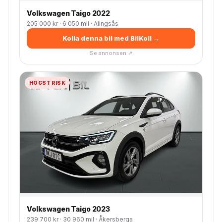
Volkswagen Taigo 2022
205 000 kr · 6 050 mil · Alingsås
Kolla denna bil med BilKoll →
Se annonsen ↗
HÖGST RISK
Volkswagen Taigo 2023
239 700 kr · 30 960 mil · Åkersberga