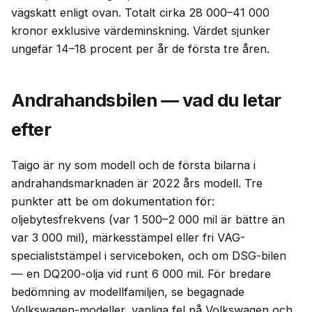
vägskatt enligt ovan. Totalt cirka 28 000–41 000
kronor exklusive värdeminskning. Värdet sjunker
ungefär 14–18 procent per år de första tre åren.
Andrahandsbilen — vad du letar
efter
Taigo är ny som modell och de första bilarna i
andrahandsmarknaden är 2022 års modell. Tre
punkter att be om dokumentation för:
oljebytesfrekvens (var 1 500–2 000 mil är bättre än
var 3 000 mil), märkesstämpel eller fri VAG-
specialiststämpel i serviceboken, och om DSG-bilen
— en DQ200-olja vid runt 6 000 mil. För bredare
bedömning av modellfamiljen, se begagnade
Volkswagen-modeller,
vanliga fel på Volkswagen
och