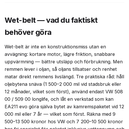
Wet-belt — vad du faktiskt
behöver göra
Wet-belt är inte en konstruktionsmiss utan en
avvägning: kortare motor, lägre friktion, snabbare
uppvärmning — bättre utsläpp och förbrukning. Men
remmen lever i oljan, så oljans tillsatser och renhet
matar direkt remmens livslängd. Tre praktiska råd: håll
oljebytena snäva (1 500–2 000 mil vid stadsbruk eller
12 månader, vilket som först), använd endast VW 508
00 / 509 00 longlife, och låt en verkstad som kan
EA211 evo göra själva bytet av kamremspaketet vid 12
000 mil eller 7 år — vilket som först. Räkna med 9
500–13 500 kronor hos VW och 7 200–10 500 kronor
hos fri specialist för paketet inklusive vattenpump och