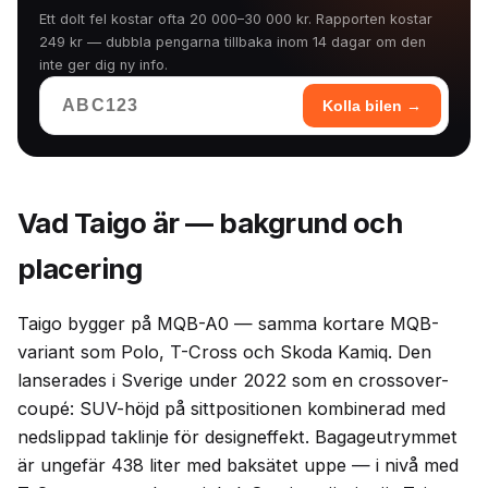
Ett dolt fel kostar ofta 20 000–30 000 kr. Rapporten kostar
249 kr — dubbla pengarna tillbaka inom 14 dagar om den
inte ger dig ny info.
Kolla bilen →
Vad Taigo är — bakgrund och
placering
Taigo bygger på MQB-A0 — samma kortare MQB-
variant som Polo, T-Cross och Skoda Kamiq. Den
lanserades i Sverige under 2022 som en crossover-
coupé: SUV-höjd på sittpositionen kombinerad med
nedslippad taklinje för designeffekt. Bagageutrymmet
är ungefär 438 liter med baksätet uppe — i nivå med