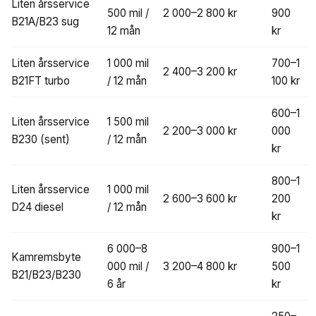
Liten årsservice
500 mil /
2 000–2 800 kr
900
B21A/B23 sug
12 mån
kr
Liten årsservice
1 000 mil
700–1
2 400–3 200 kr
B21FT turbo
/ 12 mån
100 kr
600–1
Liten årsservice
1 500 mil
2 200–3 000 kr
000
B230 (sent)
/ 12 mån
kr
800–1
Liten årsservice
1 000 mil
2 600–3 600 kr
200
D24 diesel
/ 12 mån
kr
6 000–8
900–1
Kamremsbyte
000 mil /
3 200–4 800 kr
500
B21/B23/B230
6 år
kr