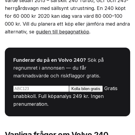
värde sedan 2015 – särskilt 240 Turbo, GLT och 245-
herrgårdsvagn med sällsynt utrustning. En 240 köpt
för 60 000 kr 2020 kan idag vara värd 80 000–100
000 kr. Vill du planera ett köp eller jämföra med andra
alternativ, se
guiden till begagnatköp
.
Funderar du på en Volvo 240?
Sök på
regnumret i annonsen — du får
marknadsvärde och riskflaggor gratis.
Gratis
Kolla bilen gratis
snabbkoll. Full köpanalys 249 kr. Ingen
prenumeration.
Vanliga frågor om Volvo 240