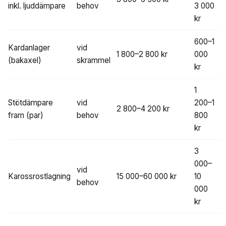
inkl. ljuddämpare
behov
3 000
kr
600–1
Kardanlager
vid
1 800–2 800 kr
000
(bakaxel)
skrammel
kr
1
Stötdämpare
vid
200–1
2 800–4 200 kr
fram (par)
behov
800
kr
3
000–
vid
Karossrostlagning
15 000–60 000 kr
10
behov
000
kr