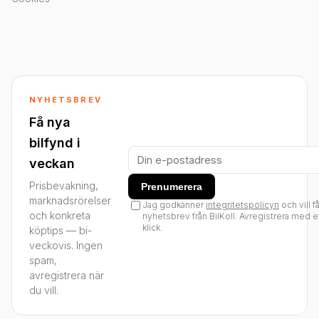
NYHETSBREV
Få nya
bilfynd i
veckan
Prisbevakning,
Prenumerera
marknadsrörelser
Jag godkänner
integritetspolicyn
och vill f
och konkreta
nyhetsbrev från BilKoll. Avregistrera med e
klick.
köptips — bi-
veckovis. Ingen
spam,
avregistrera när
du vill.