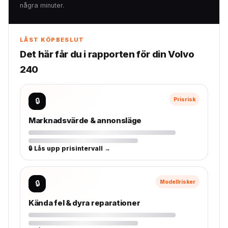
några minuter.
LÅST KÖPBESLUT
Det här får du i rapporten för din Volvo
240
🔒
Prisrisk
Marknadsvärde & annonsläge
🔒 Lås upp prisintervall →
🔒
Modellrisker
Kända fel & dyra reparationer