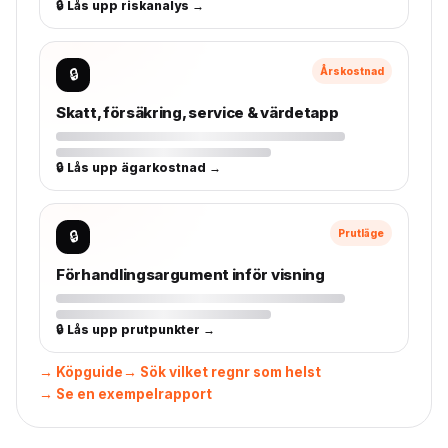
🔒 Lås upp riskanalys →
🔒
Årskostnad
Skatt, försäkring, service & värdetapp
🔒 Lås upp ägarkostnad →
🔒
Prutläge
Förhandlingsargument inför visning
🔒 Lås upp prutpunkter →
→ Köpguide
→ Sök vilket regnr som helst
→ Se en exempelrapport