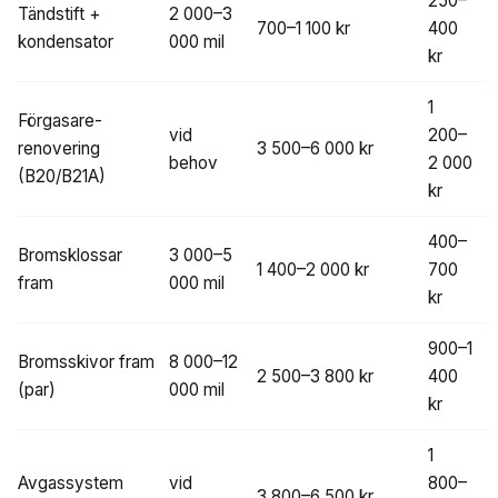
250–
Tändstift +
2 000–3
700–1 100 kr
400
kondensator
000 mil
kr
1
Förgasare-
vid
200–
renovering
3 500–6 000 kr
behov
2 000
(B20/B21A)
kr
400–
Bromsklossar
3 000–5
1 400–2 000 kr
700
fram
000 mil
kr
900–1
Bromsskivor fram
8 000–12
2 500–3 800 kr
400
(par)
000 mil
kr
1
Avgassystem
vid
800–
3 800–6 500 kr