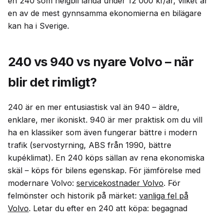
en 240 som helgbil landa under 12 000 kr/år, vilket är
en av de mest gynnsamma ekonomierna en bilägare
kan ha i Sverige.
240 vs 940 vs nyare Volvo – när
blir det rimligt?
240 är en mer entusiastisk val än 940 – äldre,
enklare, mer ikoniskt. 940 är mer praktisk om du vill
ha en klassiker som även fungerar bättre i modern
trafik (servostyrning, ABS från 1990, bättre
kupéklimat). En 240 köps sällan av rena ekonomiska
skäl – köps för bilens egenskap. För jämförelse med
modernare Volvo:
servicekostnader Volvo
. För
felmönster och historik på märket:
vanliga fel på
Volvo
. Letar du efter en 240 att köpa: begagnad