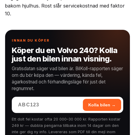
bakom hjulhus. Rost slår servicekostnad med faktor
10.
INNAN DU KÖPER
Köper du en Volvo 240? Kolla
just den bilen innan visning.
Gratisdatan säger vad bilen är. BilKoll-rapporten säger
om du bör köpa den — värdering, kända fel,
ägarkostnad och förhandlingsläge för just det
regnumret.
Kolla bilen →
Ett dolt fel kostar ofta 20 000–30 000 kr. Rapporten kostar
249 kr — dubbla pengarna tillbaka inom 14 dagar om den
inte ger dig ny info. Levereras som PDF till din mejl inom