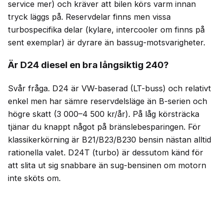
service mer) och kräver att bilen körs varm innan
tryck läggs på. Reservdelar finns men vissa
turbospecifika delar (kylare, intercooler om finns på
sent exemplar) är dyrare än bassug-motsvarigheter.
Är D24 diesel en bra långsiktig 240?
Svår fråga. D24 är VW-baserad (LT-buss) och relativt
enkel men har sämre reservdelsläge än B-serien och
högre skatt (3 000–4 500 kr/år). På låg körsträcka
tjänar du knappt något på bränslebesparingen. För
klassikerkörning är B21/B23/B230 bensin nästan alltid
rationella valet. D24T (turbo) är dessutom känd för
att slita ut sig snabbare än sug-bensinen om motorn
inte sköts om.