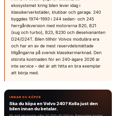
ekosystemet kring bilen lever idag i
klassikerverkstäder, klubbar och garage. 240
byggdes 1974–1993 i 244 sedan- och 245
herrgårdsversion med motorerna B20, B21
(sug och turbo), B23, B230 och dieselvarianten
D24/D24T. Bilen tillhör Volvos modulära era
och har en av de mest reservdelsmättade
tillgångarna på svensk klassikermarknad. Den
största kostnaden för en 240-ägare 2026 är
inte service – det är att hitta en bra exemplar
att börja med.
INNAN DU KÖPER
Ska du köpa en Volvo 240? Kolla just den
bilen innan du betalar.
Ett dolt fel kostar ofta 20 000–30 000 kr. Rapporten kostar