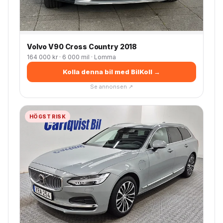
Volvo V90 Cross Country 2018
164 000 kr · 6 000 mil · Lomma
Kolla denna bil med BilKoll →
Se annonsen ↗
HÖGST RISK