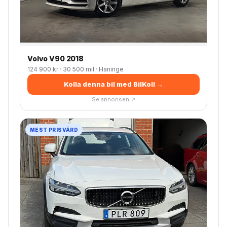
Volvo V90 2018
124 900 kr · 30 500 mil · Haninge
Kolla denna bil med BilKoll →
Se annonsen ↗
MEST PRISVÄRD