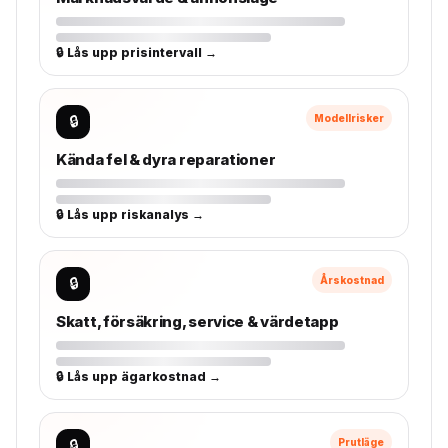
🔒 Lås upp prisintervall →
🔒
Modellrisker
Kända fel & dyra reparationer
🔒 Lås upp riskanalys →
🔒
Årskostnad
Skatt, försäkring, service & värdetapp
🔒 Lås upp ägarkostnad →
🔒
Prutläge