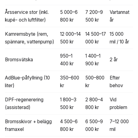
Årsservice stor (inkl.
5 000–6
7 200–9
Vartannat
kupé- och luftfilter)
800 kr
500 kr
år
Kamremsbyte (rem,
12 000–14
14 500–17
15 000
spännare, vattenpump)
500 kr
000 kr
mil / 10 år
950–1
1 400–1
Bromsvätska
2 år
400 kr
900 kr
AdBlue-påfyllning (10
350–600
500–800
Efter
liter)
kr
kr
behov
DPF-regenerering
1 800–3
2 800–4
Vid
(assisterad)
500 kr
800 kr
problem
Bromsskivor + belägg
4 500–6
6 500–9
7–12 000
framaxel
800 kr
000 kr
mil