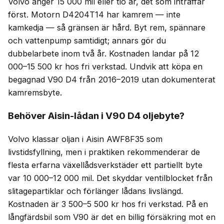
Volvo anger 15 000 mil eller tio år, det som inträffar
först. Motorn D4204T14 har kamrem — inte
kamkedja — så gränsen är hård. Byt rem, spännare
och vattenpump samtidigt; annars gör du
dubbelarbete inom två år. Kostnaden landar på 12
000–15 500 kr hos fri verkstad. Undvik att köpa en
begagnad V90 D4 från 2016–2019 utan dokumenterat
kamremsbyte.
Behöver Aisin-lådan i V90 D4 oljebyte?
Volvo klassar oljan i Aisin AWF8F35 som
livstidsfyllning, men i praktiken rekommenderar de
flesta erfarna växellådsverkstäder ett partiellt byte
var 10 000–12 000 mil. Det skyddar ventilblocket från
slitagepartiklar och förlänger lådans livslängd.
Kostnaden är 3 500–5 500 kr hos fri verkstad. På en
långfärdsbil som V90 är det en billig försäkring mot en