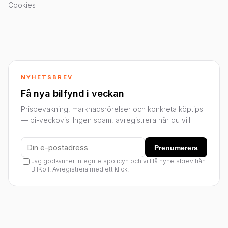
Cookies
NYHETSBREV
Få nya bilfynd i veckan
Prisbevakning, marknadsrörelser och konkreta köptips
— bi-veckovis. Ingen spam, avregistrera när du vill.
Prenumerera
Jag godkänner
integritetspolicyn
och vill få nyhetsbrev från
BilKoll. Avregistrera med ett klick.