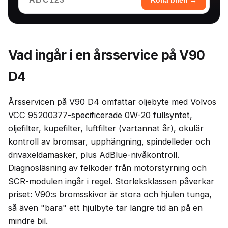
Kolla bilen →
Vad ingår i en årsservice på V90
D4
Årsservicen på V90 D4 omfattar oljebyte med Volvos
VCC 95200377-specificerade 0W-20 fullsyntet,
oljefilter, kupefilter, luftfilter (vartannat år), okulär
kontroll av bromsar, upphängning, spindelleder och
drivaxeldamasker, plus AdBlue-nivåkontroll.
Diagnosläsning av felkoder från motorstyrning och
SCR-modulen ingår i regel. Storleksklassen påverkar
priset: V90:s bromsskivor är stora och hjulen tunga,
så även "bara" ett hjulbyte tar längre tid än på en
mindre bil.