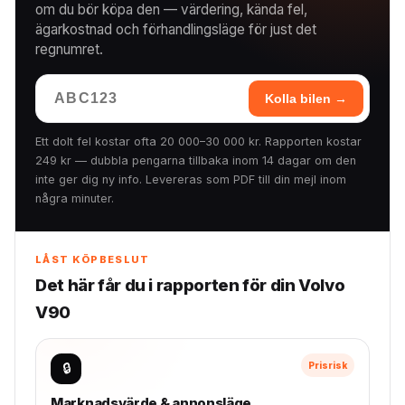
om du bör köpa den — värdering, kända fel,
ägarkostnad och förhandlingsläge för just det
regnumret.
Kolla bilen →
Ett dolt fel kostar ofta 20 000–30 000 kr. Rapporten kostar
249 kr — dubbla pengarna tillbaka inom 14 dagar om den
inte ger dig ny info. Levereras som PDF till din mejl inom
några minuter.
LÅST KÖPBESLUT
Det här får du i rapporten för din Volvo
V90
🔒
Prisrisk
Marknadsvärde & annonsläge