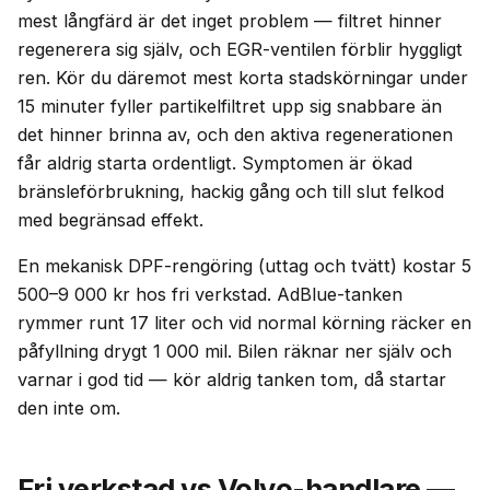
mest långfärd är det inget problem — filtret hinner
regenerera sig själv, och EGR-ventilen förblir hyggligt
ren. Kör du däremot mest korta stadskörningar under
15 minuter fyller partikelfiltret upp sig snabbare än
det hinner brinna av, och den aktiva regenerationen
får aldrig starta ordentligt. Symptomen är ökad
bränsleförbrukning, hackig gång och till slut felkod
med begränsad effekt.
En mekanisk DPF-rengöring (uttag och tvätt) kostar 5
500–9 000 kr hos fri verkstad. AdBlue-tanken
rymmer runt 17 liter och vid normal körning räcker en
påfyllning drygt 1 000 mil. Bilen räknar ner själv och
varnar i god tid — kör aldrig tanken tom, då startar
den inte om.
Fri verkstad vs Volvo-handlare —