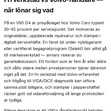
när lönar sig vad
På en V90 D4 är prispåslaget hos Volvo Cars typiskt
30–45 procent per servicepunkt. Det motiveras av
originaldelar, uppdaterade mjukvarur och stämpel i
digitalt servicehäfte. En färsk bil under nybilsgaranti
eller certifierat begagnatprogram (Selekt) bör alltid gå
till märkesverkstad — annars riskerar du
garantidiskussion. Ett fordon som är fem år eller äldre
och sålts vidare mellan privatpersoner tjänar däremot
inget på det. En fri verkstad med Volvo-erfarenhet
och tillgång till VIDA/DiCE-diagnostik kan utföra
samma jobb billigare, och stämplar i pappershäftet
räcker gott vid vidareförsäljning så länge protokollen
är tydliga.
Räkna dessutom in att V90:s långfärdsprofil betyder