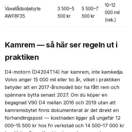
10–12
Växellådsoljebyte
3 500–5
5 500–7
000 mil
AWF8F35
500 kr
500 kr
(rek.)
Kamrem — så här ser regeln ut i
praktiken
D4-motorn (D4204T14) har kamrem, inte kamkedja.
Volvo anger 15 000 mil eller tio år, vilket i praktiken
betyder att en 2017-årsmodell bör ha fått rem och
spännare bytta senast 2027. Om du köper en
begagnad V90 D4 mellan 2016 och 2019 utan att
kamremsbytet finns dokumenterat är det direkt en
förhandlingspost — kostnaden ligger på ungefär 12
000–15 500 kr hos fri verkstad och 14 500–17 000 kr