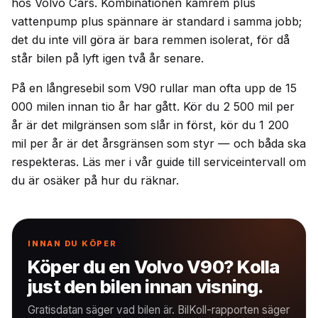
hos Volvo Cars. Kombinationen kamrem plus
vattenpump plus spännare är standard i samma jobb;
det du inte vill göra är bara remmen isolerat, för då
står bilen på lyft igen två år senare.
På en långresebil som V90 rullar man ofta upp de 15
000 milen innan tio år har gått. Kör du 2 500 mil per
år är det milgränsen som slår in först, kör du 1 200
mil per år är det årsgränsen som styr — och båda ska
respekteras. Läs mer i vår guide till serviceintervall om
du är osäker på hur du räknar.
INNAN DU KÖPER
Köper du en Volvo V90? Kolla
just den bilen innan visning.
Gratisdatan säger vad bilen är. BilKoll-rapporten säger