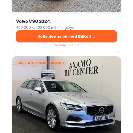
Volvo V90 2024
459 000 kr · 32 000 mil · Tingsryd
Kolla denna bil med BilKoll →
Se annonsen ↗
BÄST KÖP ENLIGT BILKOLL