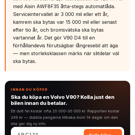
med Aisin AWF8F35 åtta-stegs automatlåda.
Serviceintervallet är 3 000 mil eller ett år,
kamrem ska bytas var 15 000 mil eller senast
efter tio år, och bromsvätska ska bytas
vartannat år. Det gör V90 D4 till en
förhållandevis förutsägbar långresebil att äga
— men storleksklassen märks när slitdelar väl
ska bytas.
INNAN DU KÖPER
Ska du köpa en Volvo V90? Kolla just den
bilen innan du betalar.
Ett dolt fel kostar ofta 20 000–30 000 kr. Rapporten kostar
249 kr — dubbla pengarna tillbaka inom 14 dagar om den
inte ger dig ny info.