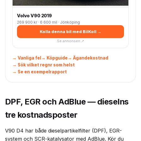
Volvo V90 2019
269 900 kr · 6 600 mil · Jönköping
Kolla denna bil med BilKoll →
Se annonsen ↗
→ Vanliga fel
→ Köpguide
→ Ägandekostnad
→ Sök vilket regnr som helst
→ Se en exempelrapport
DPF, EGR och AdBlue — dieselns
tre kostnadsposter
V90 D4 har både dieselpartikelfilter (DPF), EGR-
system och SCR-katalysator med AdBlue. Kör du