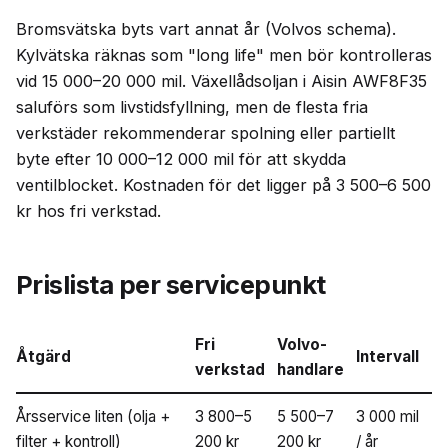
Bromsvätska byts vart annat år (Volvos schema).
Kylvätska räknas som "long life" men bör kontrolleras
vid 15 000–20 000 mil. Växellådsoljan i Aisin AWF8F35
saluförs som livstidsfyllning, men de flesta fria
verkstäder rekommenderar spolning eller partiellt
byte efter 10 000–12 000 mil för att skydda
ventilblocket. Kostnaden för det ligger på 3 500–6 500
kr hos fri verkstad.
Prislista per servicepunkt
Fri
Volvo-
Åtgärd
Intervall
verkstad
handlare
Årsservice liten (olja +
3 800–5
5 500–7
3 000 mil
filter + kontroll)
200 kr
200 kr
/ år