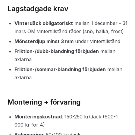
Lagstadgade krav
Vinterdäck obligatoriskt
mellan 1 december - 31
mars OM vintertillstånd råder (snö, halka, frost)
Mönsterdjup minst 3 mm
under vintertillstånd
Friktion-/dubb-blandning förbjuden
mellan
axlarna
Friktion-/sommar-blandning förbjuden
mellan
axlarna
Montering + förvaring
Monteringskostnad
: 150-250 kr/däck (600-1
000 kr för 4)
Balansering
: 50-100 kr/däck