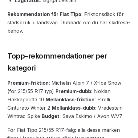
Lagstatus
: lagliga överallt
Rekommendation för Fiat Tipo
: Friktionsdäck för
stadsbruk + landsväg. Dubbade om du har skidresa-
behov.
Topp-rekommendationer per
kategori
Premium-friktion
: Michelin Alpin 7 / X-Ice Snow
(för 215/55 R17 typ)
Premium-dubb
: Nokian
Hakkapeliitta 10
Mellanklass-friktion
: Pirelli
Cinturato Winter 2
Mellanklass-dubb
: Vredestein
Wintrac Spike
Budget
: Sava Eskimo / Avon WV7
För Fiat Tipo 215/55 R17-fälg: alla dessa märken