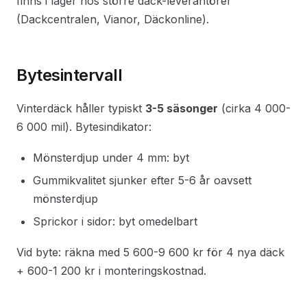
finns i lager hos större däck-leverantörer
(Dackcentralen, Vianor, Däckonline).
Bytesintervall
Vinterdäck håller typiskt
3-5 säsonger
(cirka 4 000-
6 000 mil). Bytesindikator:
Mönsterdjup under 4 mm: byt
Gummikvalitet sjunker efter 5-6 år oavsett
mönsterdjup
Sprickor i sidor: byt omedelbart
Vid byte: räkna med 5 600-9 600 kr för 4 nya däck
+ 600-1 200 kr i monteringskostnad.