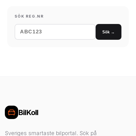
SÖK REG.NR
Sök →
BilKoll
Sveriges smartaste bilportal. Sök på