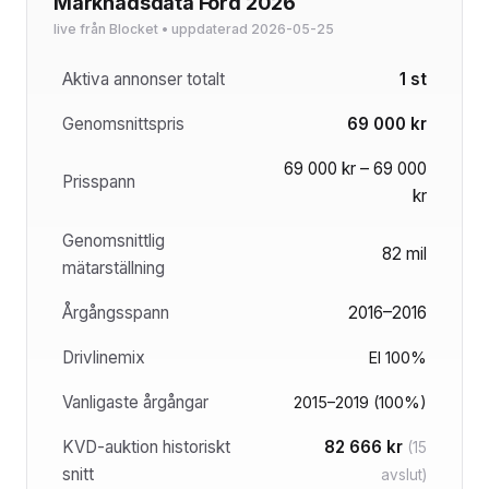
Marknadsdata Ford 2026
live från Blocket • uppdaterad 2026-05-25
Aktiva annonser totalt
1 st
Genomsnittspris
69 000 kr
69 000 kr – 69 000
Prisspann
kr
Genomsnittlig
82 mil
mätarställning
Årgångsspann
2016–2016
Drivlinemix
El 100%
Vanligaste årgångar
2015–2019 (100%)
KVD-auktion historiskt
82 666 kr
(15
snitt
avslut)