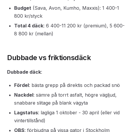
Budget
(Sava, Avon, Kumho, Maxxis): 1 400-1
800 kr/styck
Total 4 däck
: 6 400-11 200 kr (premium), 5 600-
8 800 kr (mellan)
Dubbade vs friktionsdäck
Dubbade däck
:
Fördel
: bästa grepp på direktis och packad snö
Nackdel
: sämre på torrt asfalt, högre vägljud,
snabbare slitage på blank vägyta
Lagstatus
: lagliga 1 oktober - 30 april (eller vid
vintertillstånd)
OBS
: förbjudna på vissa gator i Stockholm