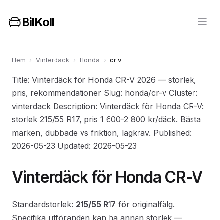
BilKoll
Hem
›
Vinterdäck
›
Honda
›
cr v
Title: Vinterdäck för Honda CR-V 2026 — storlek,
pris, rekommendationer Slug: honda/cr-v Cluster:
vinterdack Description: Vinterdäck för Honda CR-V:
storlek 215/55 R17, pris 1 600-2 800 kr/däck. Bästa
märken, dubbade vs friktion, lagkrav. Published:
2026-05-23 Updated: 2026-05-23
Vinterdäck för Honda CR-V
Standardstorlek:
215/55 R17
för originalfälg.
Specifika utföranden kan ha annan storlek —