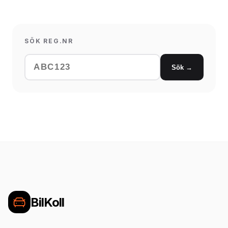
SÖK REG.NR
Sök →
BilKoll