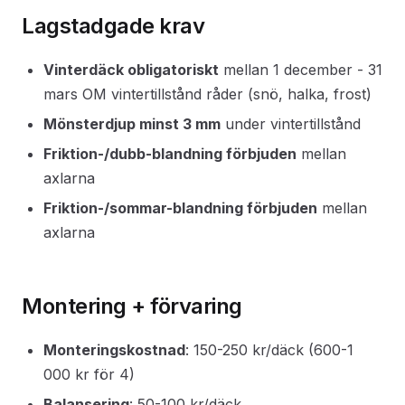
Lagstadgade krav
Vinterdäck obligatoriskt
mellan 1 december - 31
mars OM vintertillstånd råder (snö, halka, frost)
Mönsterdjup minst 3 mm
under vintertillstånd
Friktion-/dubb-blandning förbjuden
mellan
axlarna
Friktion-/sommar-blandning förbjuden
mellan
axlarna
Montering + förvaring
Monteringskostnad
: 150-250 kr/däck (600-1
000 kr för 4)
Balansering
: 50-100 kr/däck