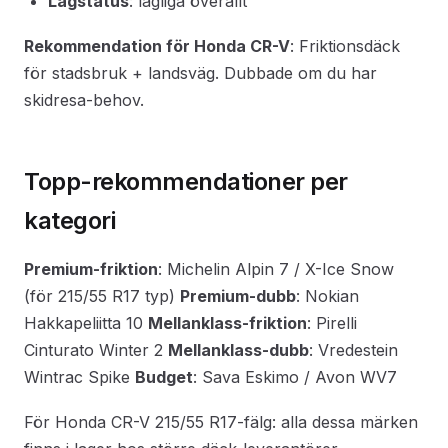
Lagstatus
: lagliga överallt
Rekommendation för Honda CR-V
: Friktionsdäck
för stadsbruk + landsväg. Dubbade om du har
skidresa-behov.
Topp-rekommendationer per
kategori
Premium-friktion
: Michelin Alpin 7 / X-Ice Snow
(för 215/55 R17 typ)
Premium-dubb
: Nokian
Hakkapeliitta 10
Mellanklass-friktion
: Pirelli
Cinturato Winter 2
Mellanklass-dubb
: Vredestein
Wintrac Spike
Budget
: Sava Eskimo / Avon WV7
För Honda CR-V 215/55 R17-fälg: alla dessa märken