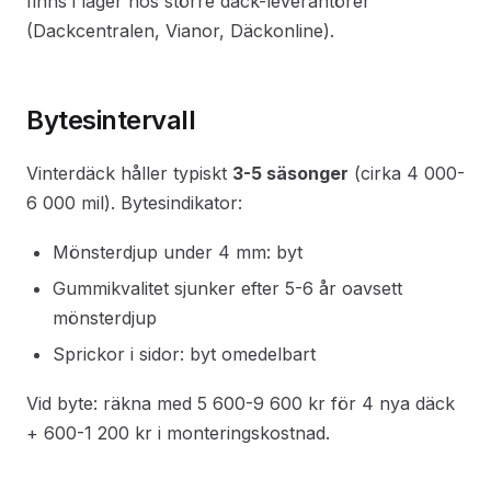
finns i lager hos större däck-leverantörer
(Dackcentralen, Vianor, Däckonline).
Bytesintervall
Vinterdäck håller typiskt
3-5 säsonger
(cirka 4 000-
6 000 mil). Bytesindikator:
Mönsterdjup under 4 mm: byt
Gummikvalitet sjunker efter 5-6 år oavsett
mönsterdjup
Sprickor i sidor: byt omedelbart
Vid byte: räkna med 5 600-9 600 kr för 4 nya däck
+ 600-1 200 kr i monteringskostnad.