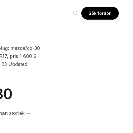
Sök fordon
Slug: mazda/cx-30
R17, pris 1 600-2
5-23 Updated:
30
nnan storlek —