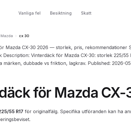
Vanliga fel
Besiktning
Skatt
Mazda
›
cx 30
 för Mazda CX-30 2026 — storlek, pris, rekommendationer 
ck Description: Vinterdäck för Mazda CX-30: storlek 225/55 
a märken, dubbade vs friktion, lagkrav. Published: 2026-0
rdäck för Mazda CX-
225/55 R17
för originalfälg. Specifika utföranden kan ha a
reringsbeviset.