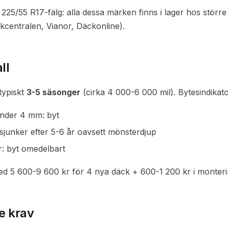
25/55 R17-fälg: alla dessa märken finns i lager hos större
kcentralen, Vianor, Däckonline).
ll
typiskt
3-5 säsonger
(cirka 4 000-6 000 mil). Bytesindikato
nder 4 mm: byt
sjunker efter 5-6 år oavsett mönsterdjup
or: byt omedelbart
ed 5 600-9 600 kr för 4 nya däck + 600-1 200 kr i monter
e krav