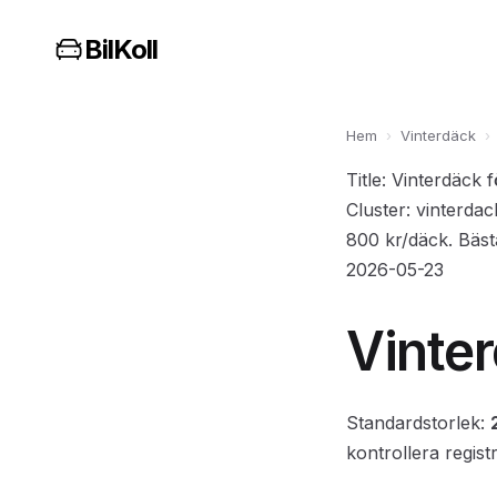
BilKoll
Hem
›
Vinterdäck
›
Title: Vinterdäck
Cluster: vinterda
800 kr/däck. Bäst
2026-05-23
Vinte
Standardstorlek:
kontrollera regist