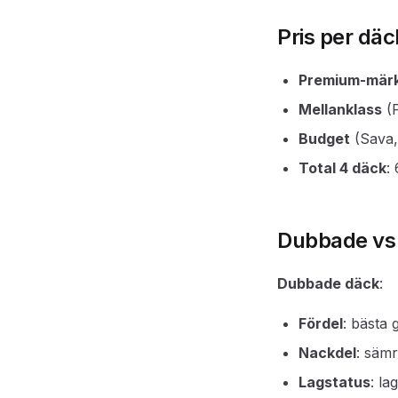
Pris per däc
Premium-mär
Mellanklass
(P
Budget
(Sava,
Total 4 däck
:
Dubbade vs 
Dubbade däck
:
Fördel
: bästa 
Nackdel
: sämr
Lagstatus
: la