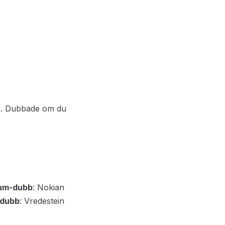
äg. Dubbade om du
um-dubb
: Nokian
-dubb
: Vredestein