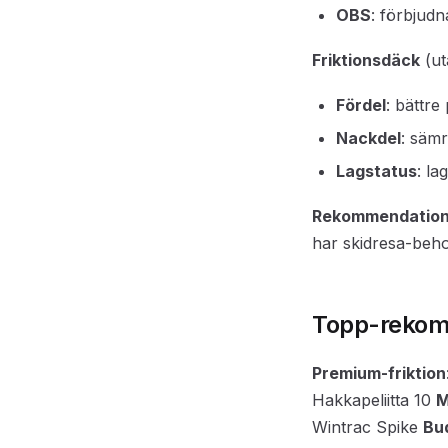
OBS
: förbjud
Friktionsdäck
(ut
Fördel
: bättre
Nackdel
: sämr
Lagstatus
: la
Rekommendation
har skidresa-beho
Topp-rekom
Premium-friktion
Hakkapeliitta 10
M
Wintrac Spike
Bu