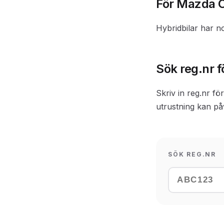
För Mazda C
Hybridbilar har n
Sök reg.nr f
Skriv in reg.nr f
utrustning kan på
SÖK REG.NR