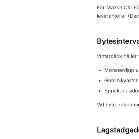
För Mazda CX-30 2
leverantörer (Dac
Bytesinterva
Vinterdäck håller 
Mönsterdjup u
Gummikvalitet 
Sprickor i sid
Vid byte: räkna m
Lagstadgad