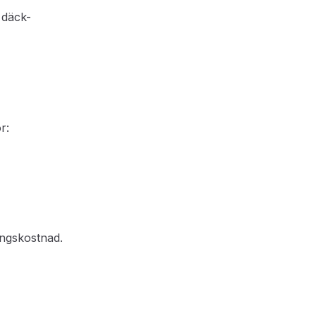
 däck-
r:
ingskostnad.