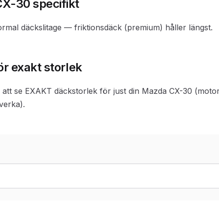
X-30 specifikt
ormal däckslitage — friktionsdäck (premium) håller längst.
ör exakt storlek
ör att se EXAKT däckstorlek för just din Mazda CX-30 (moto
verka).