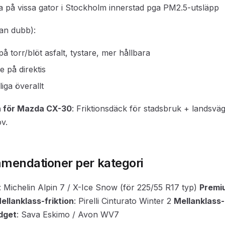
na på vissa gator i Stockholm innerstad pga PM2.5-utsläpp
an dubb):
 på torr/blöt asfalt, tystare, mer hållbara
e på direktis
gliga överallt
 för Mazda CX-30
: Friktionsdäck för stadsbruk + landsv
v.
mendationer per kategori
: Michelin Alpin 7 / X-Ice Snow (för 225/55 R17 typ)
Premi
ellanklass-friktion
: Pirelli Cinturato Winter 2
Mellanklass
dget
: Sava Eskimo / Avon WV7