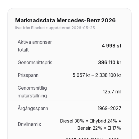
Marknadsdata Mercedes-Benz 2026
live från Blocket • uppdaterad 2026-05-25
Aktiva annonser
4 998 st
totalt
Genomsnittspris
386 110 kr
Prisspann
5 057 kr – 2 338 100 kr
Genomsnittlig
125.7 mil
mätarställning
Årgångsspann
1969–2027
Diesel 38% • Elhybrid 24% •
Drivlinemix
Bensin 22% • El 17%