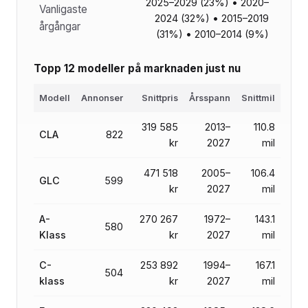
2025–2029 (23%) • 2020–
Vanligaste
2024 (32%) • 2015–2019
årgångar
(31%) • 2010–2014 (9%)
Topp 12 modeller på marknaden just nu
Modell
Annonser
Snittpris
Årsspann
Snittmil
319 585
2013–
110.8
CLA
822
kr
2027
mil
471 518
2005–
106.4
GLC
599
kr
2027
mil
A-
270 267
1972–
143.1
580
Klass
kr
2027
mil
C-
253 892
1994–
167.1
504
klass
kr
2027
mil