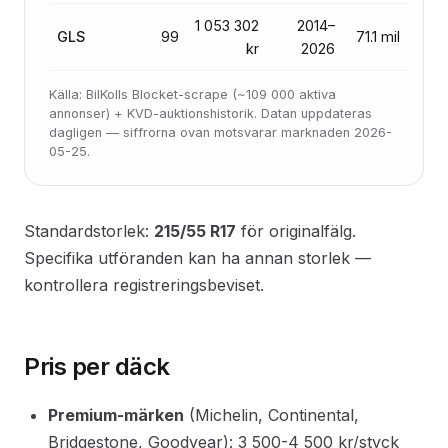
1 053 302
2014–
GLS
99
71.1 mil
kr
2026
Källa: BilKolls Blocket-scrape (~109 000 aktiva
annonser) + KVD-auktionshistorik. Datan uppdateras
dagligen — siffrorna ovan motsvarar marknaden 2026-
05-25.
Standardstorlek:
215/55 R17
för originalfälg.
Specifika utföranden kan ha annan storlek —
kontrollera registreringsbeviset.
Pris per däck
Premium-märken
(Michelin, Continental,
Bridgestone, Goodyear): 3 500-4 500 kr/styck