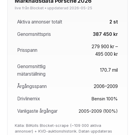
Marknadsdata Porsche 2026
live från Blocket • uppdaterad 2026-05-25
Aktiva annonser totalt
2 st
Genomsnittspris
387 450 kr
279 900 kr –
Prisspann
495 000 kr
Genomsnittlig
170.7 mil
mätarställning
Årgångsspann
2006–2009
Drivlinemix
Bensin 100%
Vanligaste årgångar
2005–2009 (100%)
Källa: BilKolls Blocket-scrape (~109 000 aktiva
annonser) + KVD-auktionshistorik. Datan uppdateras