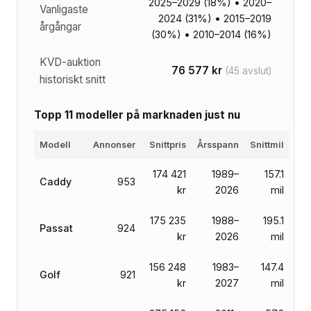
2025–2029 (18%) • 2020–
Vanligaste
2024 (31%) • 2015–2019
årgångar
(30%) • 2010–2014 (16%)
KVD-auktion
76 577 kr
(45 avslut)
historiskt snitt
Topp 11 modeller på marknaden just nu
Modell
Annonser
Snittpris
Årsspann
Snittmil
174 421
1989–
157.1
Caddy
953
kr
2026
mil
175 235
1988–
195.1
Passat
924
kr
2026
mil
156 248
1983–
147.4
Golf
921
kr
2027
mil