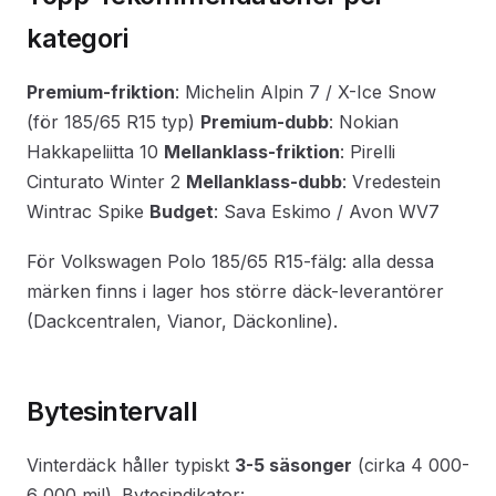
kategori
Premium-friktion
: Michelin Alpin 7 / X-Ice Snow
(för 185/65 R15 typ)
Premium-dubb
: Nokian
Hakkapeliitta 10
Mellanklass-friktion
: Pirelli
Cinturato Winter 2
Mellanklass-dubb
: Vredestein
Wintrac Spike
Budget
: Sava Eskimo / Avon WV7
För Volkswagen Polo 185/65 R15-fälg: alla dessa
märken finns i lager hos större däck-leverantörer
(Dackcentralen, Vianor, Däckonline).
Bytesintervall
Vinterdäck håller typiskt
3-5 säsonger
(cirka 4 000-
6 000 mil). Bytesindikator: