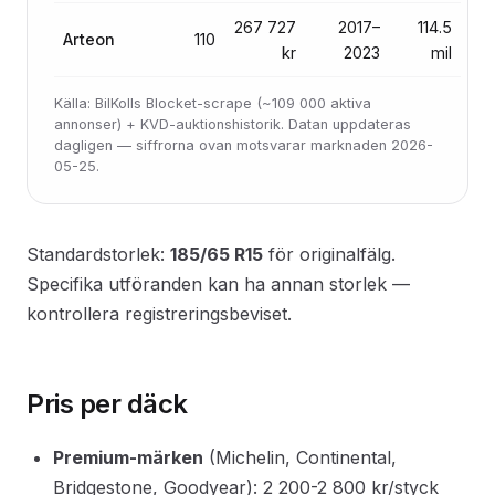
267 727
2017–
114.5
Arteon
110
kr
2023
mil
Källa: BilKolls Blocket-scrape (~109 000 aktiva
annonser) + KVD-auktionshistorik. Datan uppdateras
dagligen — siffrorna ovan motsvarar marknaden 2026-
05-25.
Standardstorlek:
185/65 R15
för originalfälg.
Specifika utföranden kan ha annan storlek —
kontrollera registreringsbeviset.
Pris per däck
Premium-märken
(Michelin, Continental,
Bridgestone, Goodyear): 2 200-2 800 kr/styck