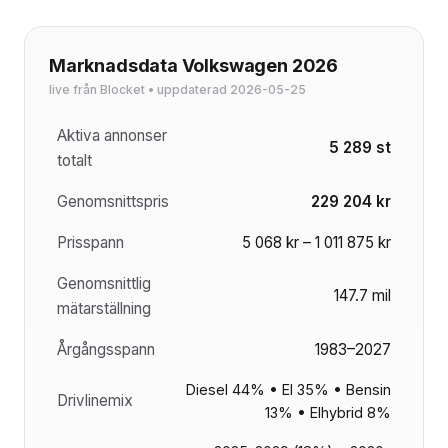
Marknadsdata Volkswagen 2026
live från Blocket • uppdaterad 2026-05-25
Aktiva annonser
5 289 st
totalt
Genomsnittspris
229 204 kr
Prisspann
5 068 kr – 1 011 875 kr
Genomsnittlig
147.7 mil
mätarställning
Årgångsspann
1983–2027
Diesel 44% • El 35% • Bensin
Drivlinemix
13% • Elhybrid 8%