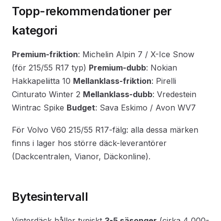
Topp-rekommendationer per
kategori
Premium-friktion
: Michelin Alpin 7 / X-Ice Snow
(för 215/55 R17 typ)
Premium-dubb
: Nokian
Hakkapeliitta 10
Mellanklass-friktion
: Pirelli
Cinturato Winter 2
Mellanklass-dubb
: Vredestein
Wintrac Spike
Budget
: Sava Eskimo / Avon WV7
För Volvo V60 215/55 R17-fälg: alla dessa märken
finns i lager hos större däck-leverantörer
(Dackcentralen, Vianor, Däckonline).
Bytesintervall
Vinterdäck håller typiskt
3-5 säsonger
(cirka 4 000-