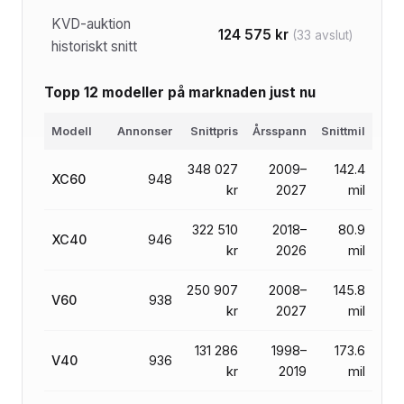
KVD-auktion
124 575 kr
(33 avslut)
historiskt snitt
Topp 12 modeller på marknaden just nu
Modell
Annonser
Snittpris
Årsspann
Snittmil
348 027
2009–
142.4
XC60
948
kr
2027
mil
322 510
2018–
80.9
XC40
946
kr
2026
mil
250 907
2008–
145.8
V60
938
kr
2027
mil
131 286
1998–
173.6
V40
936
kr
2019
mil