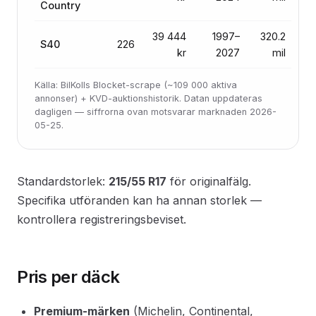
Country
39 444
1997–
320.2
S40
226
kr
2027
mil
Källa: BilKolls Blocket-scrape (~109 000 aktiva
annonser) + KVD-auktionshistorik. Datan uppdateras
dagligen — siffrorna ovan motsvarar marknaden 2026-
05-25.
Standardstorlek:
215/55 R17
för originalfälg.
Specifika utföranden kan ha annan storlek —
kontrollera registreringsbeviset.
Pris per däck
Premium-märken
(Michelin, Continental,