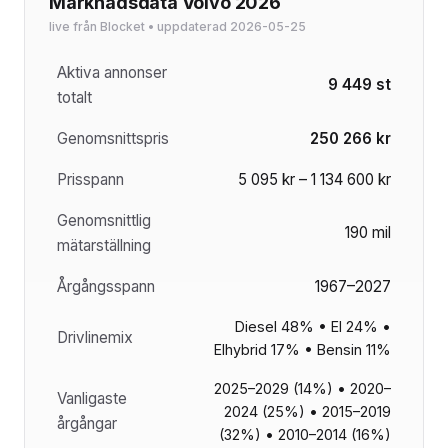
Marknadsdata Volvo 2026
live från Blocket • uppdaterad 2026-05-25
Aktiva annonser
9 449 st
totalt
Genomsnittspris
250 266 kr
Prisspann
5 095 kr – 1 134 600 kr
Genomsnittlig
190 mil
mätarställning
Årgångsspann
1967–2027
Diesel 48% • El 24% •
Drivlinemix
Elhybrid 17% • Bensin 11%
2025–2029 (14%) • 2020–
Vanligaste
2024 (25%) • 2015–2019
årgångar
(32%) • 2010–2014 (16%)