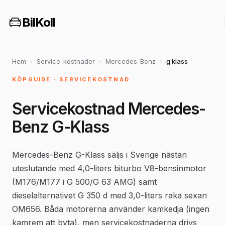
BilKoll
Hem
›
Service-kostnader
›
Mercedes-Benz
›
g klass
KÖPGUIDE · SERVICEKOSTNAD
Servicekostnad Mercedes-
Benz G-Klass
Mercedes-Benz G-Klass säljs i Sverige nästan
uteslutande med 4,0-liters biturbo V8-bensinmotor
(M176/M177 i G 500/G 63 AMG) samt
dieselalternativet G 350 d med 3,0-liters raka sexan
OM656. Båda motorerna använder kamkedja (ingen
kamrem att byta), men servicekostnaderna drivs