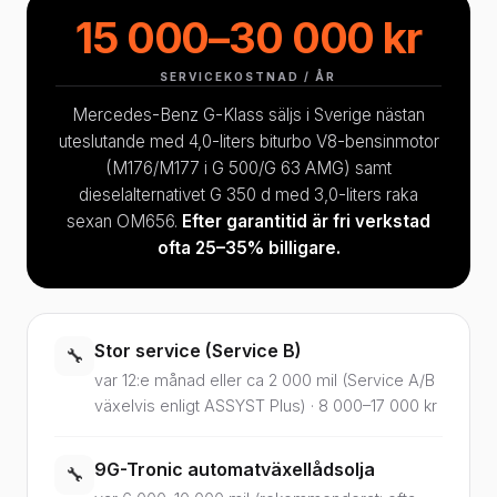
15 000–30 000 kr
SERVICEKOSTNAD / ÅR
Mercedes-Benz G-Klass säljs i Sverige nästan
uteslutande med 4,0-liters biturbo V8-bensinmotor
(M176/M177 i G 500/G 63 AMG) samt
dieselalternativet G 350 d med 3,0-liters raka
sexan OM656.
Efter garantitid är fri verkstad
ofta 25–35% billigare.
Stor service (Service B)
🔧
var 12:e månad eller ca 2 000 mil (Service A/B
växelvis enligt ASSYST Plus) · 8 000–17 000 kr
9G-Tronic automatväxellådsolja
🔧