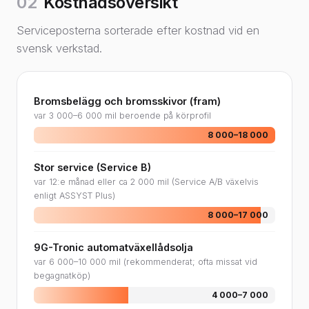
02
Kostnadsöversikt
Serviceposterna sorterade efter kostnad vid en
svensk verkstad.
Bromsbelägg och bromsskivor (fram)
var 3 000–6 000 mil beroende på körprofil
8 000–18 000
Stor service (Service B)
var 12:e månad eller ca 2 000 mil (Service A/B växelvis
enligt ASSYST Plus)
8 000–17 000
9G-Tronic automatväxellådsolja
var 6 000–10 000 mil (rekommenderat; ofta missat vid
begagnatköp)
4 000–7 000