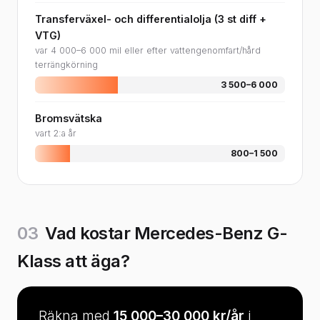
Transferväxel- och differentialolja (3 st diff +
VTG)
var 4 000–6 000 mil eller efter vattengenomfart/hård
terrängkörning
3 500–6 000
Bromsvätska
vart 2:a år
800–1 500
03
Vad kostar Mercedes-Benz G-
Klass att äga?
Räkna med
15 000–30 000 kr/år
i