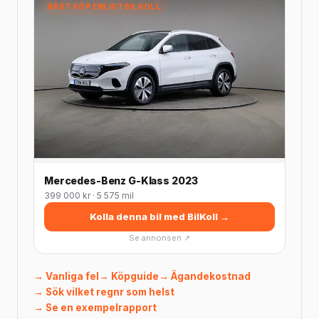
BÄST KÖP ENLIGT BILKOLL
Mercedes-Benz G-Klass 2023
399 000 kr · 5 575 mil
Kolla denna bil med BilKoll →
Se annonsen ↗
→ Vanliga fel
→ Köpguide
→ Ägandekostnad
→ Sök vilket regnr som helst
→ Se en exempelrapport