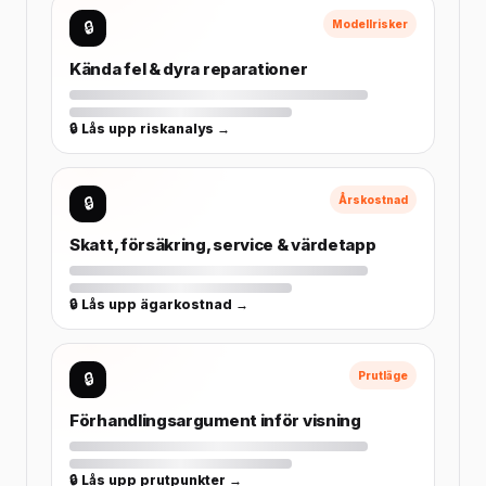
🔒
Modellrisker
Kända fel & dyra reparationer
🔒 Lås upp riskanalys →
🔒
Årskostnad
Skatt, försäkring, service & värdetapp
🔒 Lås upp ägarkostnad →
🔒
Prutläge
Förhandlingsargument inför visning
🔒 Lås upp prutpunkter →