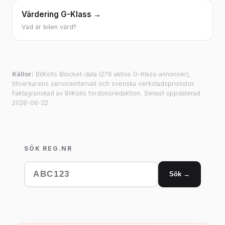
Värdering G-Klass →
Vad är bilen värd?
Källor:
BilKolls Blocket-data (276 aktiva G-Klass-annonser),
tillverkarens serviceintervall och svenska verkstadsprislistor.
Faktagranskad av BilKolls fordonsredaktion. Senast uppdaterad
2026-06-22.
SÖK REG.NR
Sök →