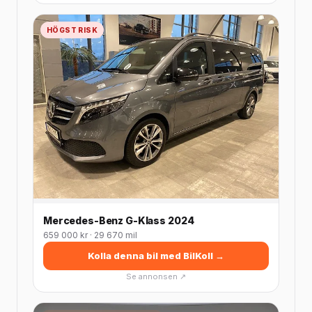
HÖGST RISK
Mercedes-Benz G-Klass 2024
659 000 kr · 29 670 mil
Kolla denna bil med BilKoll →
Se annonsen ↗