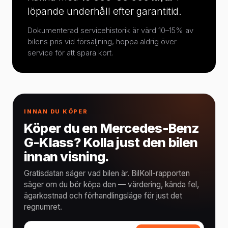
löpande underhåll efter garantitid.
Dokumenterad servicehistorik är värd 10–15% av
bilens pris vid försäljning, hoppa aldrig över
service för att spara kort.
INNAN DU KÖPER
Köper du en Mercedes-Benz
G-Klass? Kolla just den bilen
innan visning.
Gratisdatan säger vad bilen är. BilKoll-rapporten
säger om du bör köpa den — värdering, kända fel,
ägarkostnad och förhandlingsläge för just det
regnumret.