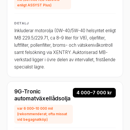
enligt ASSYST Plus)
DETALJ
Inkluderar motorolja (0W-40/5W-40 helsyntet enligt
MB 229.5/229.71, ca 8–9 liter för V8), oljefilter,
luftfilter, pollenfilter, broms- och vätskenivåkontroll
samt felsökning via XENTRY. Auktoriserad MB-
verkstad ligger i övre delen av intervallet, fristående
specialist lägre.
9G-Tronic
4 000–7 000 kr
automatväxellådsolja
var 6 000–10 000 mil
(rekommenderat; ofta missat
vid begagnatköp)