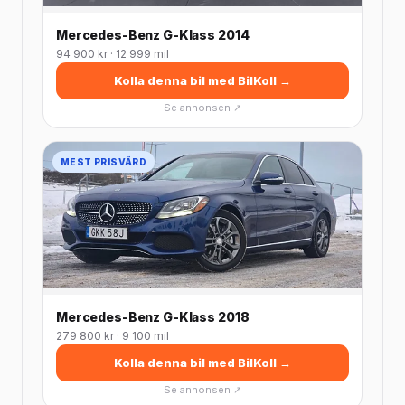
Mercedes-Benz G-Klass 2014
94 900 kr · 12 999 mil
Kolla denna bil med BilKoll →
Se annonsen ↗
MEST PRISVÄRD
Mercedes-Benz G-Klass 2018
279 800 kr · 9 100 mil
Kolla denna bil med BilKoll →
Se annonsen ↗