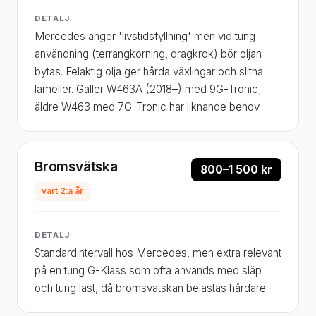
DETALJ
Mercedes anger 'livstidsfyllning' men vid tung
användning (terrängkörning, dragkrok) bör oljan
bytas. Felaktig olja ger hårda växlingar och slitna
lameller. Gäller W463A (2018–) med 9G-Tronic;
äldre W463 med 7G-Tronic har liknande behov.
Bromsvätska
800–1 500 kr
vart 2:a år
DETALJ
Standardintervall hos Mercedes, men extra relevant
på en tung G-Klass som ofta används med släp
och tung last, då bromsvätskan belastas hårdare.