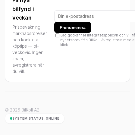
Få nya
bilfynd i
veckan
Prisbevakning,
Prenumerera
marknadsrörelser
Jag godkänner
integritetspolicyn
och vill f
och konkreta
nyhetsbrev från BilKoll. Avregistrera med e
klick.
köptips — bi-
veckovis. Ingen
spam,
avregistrera när
du vill.
© 2026 BilKoll AB.
SYSTEM STATUS: ONLINE