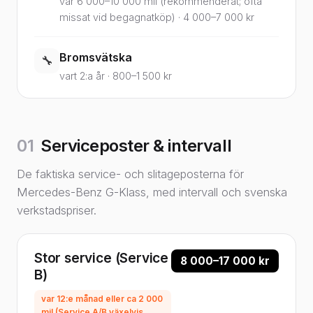
var 6 000–10 000 mil (rekommenderat; ofta
missat vid begagnatköp) · 4 000–7 000 kr
Bromsvätska
🔧
vart 2:a år · 800–1 500 kr
01
Serviceposter & intervall
De faktiska service- och slitageposterna för
Mercedes-Benz G-Klass, med intervall och svenska
verkstadspriser.
Stor service (Service
8 000–17 000 kr
B)
var 12:e månad eller ca 2 000
mil (Service A/B växelvis