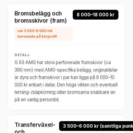
Bromsbelägg och
8 000–18 000 kr
bromsskivor (fram)
var 3 000–6 000 mil
beroende på körprofil
DETALJ
G 63 AMG har stora perforerade framskivor (ca
390 mm) med AMG-specifika belägg; originaldelar
är dyra och framskivor i par kan ligga på 6 000–10
000 kr enbart i delar. Den höga vikten och eventuell
terräng-/släpkörning sliter bromsarna snabbare än
på en vanlig personbil.
Transferväxel-
3 500–6 000 kr (samtliga punk
och